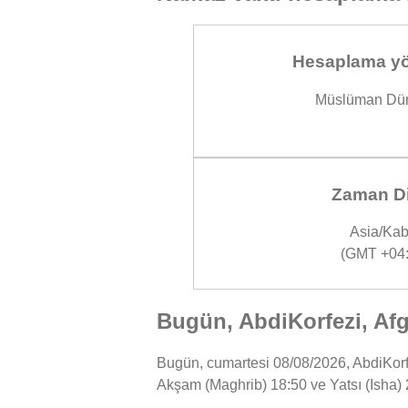
Hesaplama yö
Müslüman Dün
Zaman Di
Asia/Kab
(GMT +04:
Bugün, AbdiKorfezi, Afg
Bugün, cumartesi 08/08/2026, AbdiKorfez
Akşam (Maghrib) 18:50 ve Yatsı (Isha) 