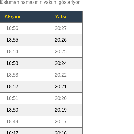
Müslüman namazının vaktini gösteriyor.
Akşam
Yatsı
18:56
20:27
18:55
20:26
18:54
20:25
18:53
20:24
18:53
20:22
18:52
20:21
18:51
20:20
18:50
20:19
18:49
20:17
18:47
20:16