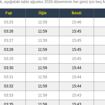
ak, aşağıdaki tablo ağustos 2026 dönemimin her günü için beş 
Fajr
Öğle
İkindi
03:25
11:59
15:46
03:26
11:59
15:45
03:27
11:59
15:45
03:28
11:59
15:45
03:29
11:59
15:45
03:30
11:59
15:44
03:31
11:59
15:44
03:32
11:59
15:44
03:33
11:59
15:43
03:35
11:58
15:43