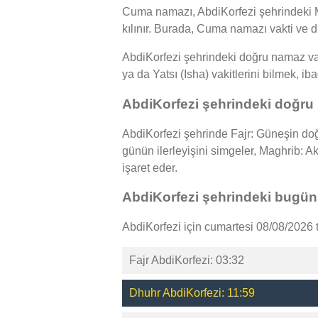
Cuma namazı, AbdiKorfezi şehrindeki M
kılınır. Burada, Cuma namazı vakti ve d
AbdiKorfezi şehrindeki doğru namaz vaki
ya da Yatsı (Isha) vakitlerini bilmek, i
AbdiKorfezi şehrindeki doğru 
AbdiKorfezi şehrinde Fajr: Güneşin do
günün ilerleyişini simgeler, Maghrib:
işaret eder.
AbdiKorfezi şehrindeki bugün
AbdiKorfezi için cumartesi 08/08/2026 t
Fajr AbdiKorfezi: 03:32
Dhuhr AbdiKorfezi: 11:59