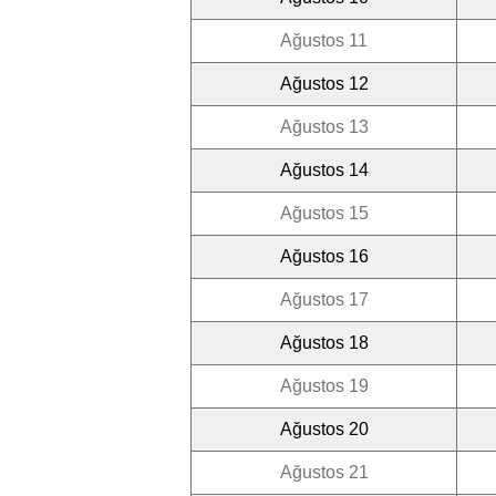
Ağustos 11
Ağustos 12
Ağustos 13
Ağustos 14
Ağustos 15
Ağustos 16
Ağustos 17
Ağustos 18
Ağustos 19
Ağustos 20
Ağustos 21