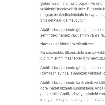
Şehrin ezanı, namaz programı ve önümüz
vakitlerini inceleyebilirsiniz. Bugünün
programını özelleştirilebilir hesaplama
bitiş detayları da mevcuttur.
AbdiKorfezi şehrinde güneşin batma saat
şehrindeki namaz vakitlerinin yanı sıra,
Namaz vakitlerini özelleştirme
Bu seçenekle, ülkenizdeki namaz vakti h
gibi tüm sünni mezhepler için mevcuttur
AbdiKorfezi şehrinde güneşin batma saati
Ramazan ayında "Ramazan vakitleri" ola
AbdiKorfezi şehrinde farklı etnik ve kü
göre ibadet hizmeti sunmaktadır. Ancak,
gösterebilir. AbdiKorfezi şehrindeki cam
inançlarını keşfetmeleri için bir fırsat