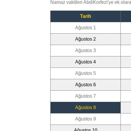
Namaz vakitleri AbdiKorfezi'ye ek olar
Tarih
Ağustos 1
Ağustos 2
Ağustos 3
Ağustos 4
Ağustos 5
Ağustos 6
Ağustos 7
Ağustos 8
Ağustos 9
Ağustos 10