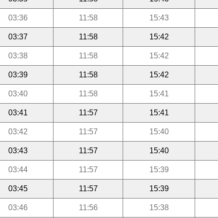
03:36
11:58
15:43
03:37
11:58
15:42
03:38
11:58
15:42
03:39
11:58
15:42
03:40
11:58
15:41
03:41
11:57
15:41
03:42
11:57
15:40
03:43
11:57
15:40
03:44
11:57
15:39
03:45
11:57
15:39
03:46
11:56
15:38