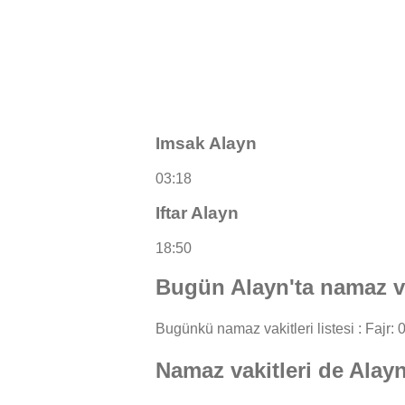
Imsak Alayn
03:18
Iftar Alayn
18:50
Bugün Alayn'ta namaz v
Bugünkü namaz vakitleri listesi : Fajr: 0
Namaz vakitleri de Alay