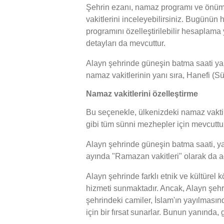
Şehrin ezanı, namaz programı ve önümüz
vakitlerini inceleyebilirsiniz. Bugünün
programını özelleştirilebilir hesaplama 
detayları da mevcuttur.
Alayn şehrinde güneşin batma saati ya d
namaz vakitlerinin yanı sıra, Hanefi (Sü
Namaz vakitlerini özelleştirme
Bu seçenekle, ülkenizdeki namaz vakti h
gibi tüm sünni mezhepler için mevcuttur
Alayn şehrinde güneşin batma saati, yani
ayında "Ramazan vakitleri" olarak da adl
Alayn şehrinde farklı etnik ve kültürel
hizmeti sunmaktadır. Ancak, Alayn şehrin
şehrindeki camiler, İslam'ın yayılmasınd
için bir fırsat sunarlar. Bunun yanında