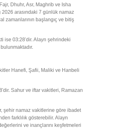
ajr, Dhuhr, Asr, Maghrib ve Isha
Aug 2026 arasındaki 7 günlük namaz
val zamanlarının başlangıç ve bitiş
i ise 03:28'dir. Alayn şehrindeki
e bulunmaktadır.
tler Hanefi, Şafii, Maliki ve Hanbeli
'dir. Sahur ve iftar vakitleri, Ramazan
, şehir namaz vakitlerine göre ibadet
en farklılık gösterebilir. Alayn
eğerlerini ve inançlarını keşfetmeleri