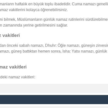
ların haftalık en büyük toplu ibadetidir. Cuma namazı genellikl
az vakitlerini kolayca öğrenebilirsiniz.
i bilmek, Müslümanların günlük namaz rutinlerini sürdürebilmele
rin zamanında yerine getirilmesini sağlar.
vakitleri
an önceki sabah namazı, Dhuhr: Öğle namazı, güneşin zirvesin
 namazı, güneş battıktan hemen sonra, Isha: Yatsı namazı, günl
az vakitleri
deki namaz vakitleri: