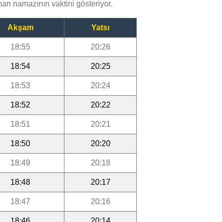
an namazının vaktini gösteriyor.
Akşam
Yatsı
18:55
20:26
18:54
20:25
18:53
20:24
18:52
20:22
18:51
20:21
18:50
20:20
18:49
20:18
18:48
20:17
18:47
20:16
18:46
20:14