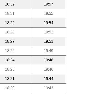
18:32
19:57
18:31
19:55
18:29
19:54
18:28
19:52
18:27
19:51
18:25
19:49
18:24
19:48
18:23
19:46
18:21
19:44
18:20
19:43