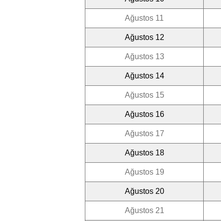
Ağustos 11
Ağustos 12
Ağustos 13
Ağustos 14
Ağustos 15
Ağustos 16
Ağustos 17
Ağustos 18
Ağustos 19
Ağustos 20
Ağustos 21