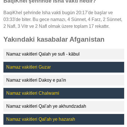
BaqiKhel şehrinde Isha vakti nedir?
BaqiKhel şehrinde Isha vakti bugün 20:17'de başlar ve
03:33'de biter. Bu gece namazı, 4 Sünnet, 4 Farz, 2 Sünnet,
2 Nafl, 3 Vitr ve 2 Nafl olmak üzere toplam 17 rekattır.
Yakındaki kasabalar Afganistan
Namaz vakitleri Qalah ye sufi - kābul
Namaz vakitleri Guzar
Namaz vakitleri Dakoy e pa'in
Namaz vakitleri Chalwarni
Namaz vakitleri Qal'ah ye akhundzadah
Namaz vakitleri Qal'ah ye hazarah