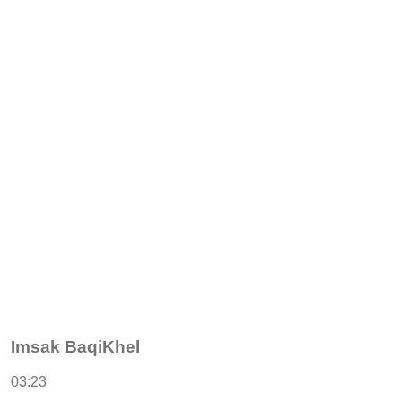
Imsak BaqiKhel
03:23