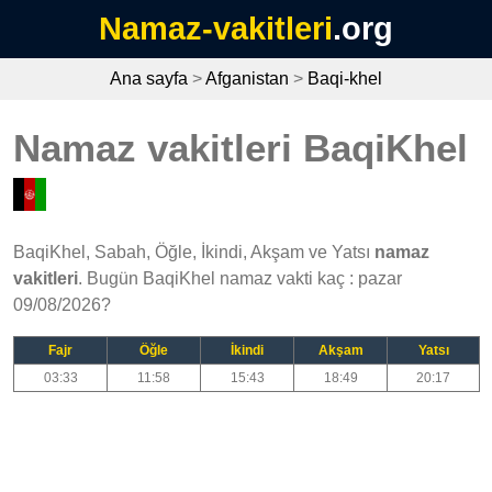
Namaz-vakitleri
.org
Ana sayfa
>
Afganistan
>
Baqi-khel
Namaz vakitleri BaqiKhel
BaqiKhel, Sabah, Öğle, İkindi, Akşam ve Yatsı
namaz
vakitleri
. Bugün BaqiKhel namaz vakti kaç : pazar
09/08/2026?
Fajr
Öğle
İkindi
Akşam
Yatsı
03:33
11:58
15:43
18:49
20:17