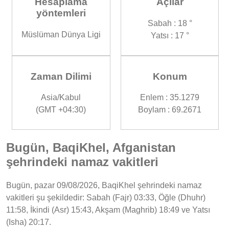
Hesaplama
Açılar
yöntemleri
Sabah : 18 °
Müslüman Dünya Ligi
Yatsı : 17 °
Zaman Dilimi
Konum
Asia/Kabul
Enlem : 35.1279
(GMT +04:30)
Boylam : 69.2671
Bugün, BaqiKhel, Afganistan
şehrindeki namaz vakitleri
Bugün, pazar 09/08/2026, BaqiKhel şehrindeki namaz
vakitleri şu şekildedir: Sabah (Fajr) 03:33, Öğle (Dhuhr)
11:58, İkindi (Asr) 15:43, Akşam (Maghrib) 18:49 ve Yatsı
(Isha) 20:17.