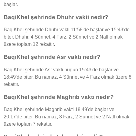
başlar.
BaqiKhel şehrinde Dhuhr vakti nedir?
BaqiKhel şehrinde Dhuhr vakti 11:58'de başlar ve 15:43'de
biter. Dhuhr, 4 Sünnet, 4 Farz, 2 Sünnet ve 2 Nafl olmak
üzere toplam 12 rekattır.
BaqiKhel şehrinde Asr vakti nedir?
BaqiKhel şehrinde Asr vakti bugün 15:43'de başlar ve
18:49'de biter. Bu namaz, 4 Sünnet ve 4 Farz olmak üzere 8
rekattır.
BaqiKhel şehrinde Maghrib vakti nedir?
BaqiKhel şehrinde Maghrib vakti 18:49'de başlar ve
20:17'de biter. Bu namaz, 3 Farz, 2 Sünnet ve 2 Nafl olmak
üzere toplam 7 rekattır.