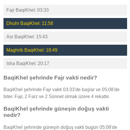
Fajr BaqiKhel: 03:33
Dhuhr BaqiKhel: 11:58
Asr BaqiKhel: 15:43
Maghrib BaqiKhel: 18:49
Isha BaqiKhel: 20:17
BaqiKhel şehrinde Fajr vakti nedir?
BaqiKhel şehrinde Fajr vakti 03:33'de başlar ve 05:08'de
biter. Fajr, 2 Farz ve 2 Sünnet olmak üzere 4 rekattır.
BaqiKhel şehrinde güneşin doğuş vakti
nedir?
BaqiKhel şehrinde güneşin doğuş vakti bugün 05:08'de