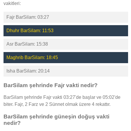
vakitleri:
Fajr BarSilam: 03:27
Dhuhr BarSilam: 11:53
Asr BarSilam: 15:38
Maghrib BarSilam: 18:45
Isha BarSilam: 20:14
BarSilam şehrinde Fajr vakti nedir?
BarSilam şehrinde Fajr vakti 03:27'de başlar ve 05:02'de
biter. Fajr, 2 Farz ve 2 Sünnet olmak üzere 4 rekattır.
BarSilam şehrinde güneşin doğuş vakti
nedir?