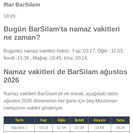
Iftar BarSilam
18:45
Bugün BarSilam'ta namaz vakitleri
ne zaman?
Bugünkü namaz vakitleri listesi : Fajr: 03:27, Öğle : 11:53,
İkindi :15:38 , Mağrip :18:45, Icha: 20:14.
Namaz vakitleri de BarSilam ağustos
2026
Namaz vakitleri BarSilam'ye ek olarak, aşağıdaki tablo
ağustos 2026 dönemimin her günü için beş Müslüman
namazının vaktini gösteriyor.
Tarih
Fajr
Öğle
İkindi
Akşam
Yatsı
Ağustos 1
03:21
11:54
15:39
18:49
20:20