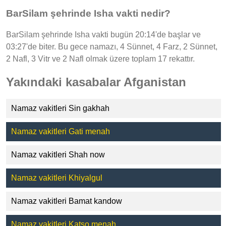
BarSilam şehrinde Isha vakti nedir?
BarSilam şehrinde Isha vakti bugün 20:14'de başlar ve
03:27'de biter. Bu gece namazı, 4 Sünnet, 4 Farz, 2 Sünnet,
2 Nafl, 3 Vitr ve 2 Nafl olmak üzere toplam 17 rekattır.
Yakındaki kasabalar Afganistan
Namaz vakitleri Sin gakhah
Namaz vakitleri Gati menah
Namaz vakitleri Shah now
Namaz vakitleri Khiyalgul
Namaz vakitleri Bamat kandow
Namaz vakitleri Katso menah