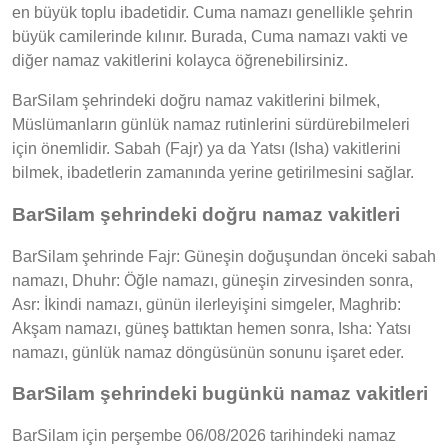
en büyük toplu ibadetidir. Cuma namazı genellikle şehrin
büyük camilerinde kılınır. Burada, Cuma namazı vakti ve
diğer namaz vakitlerini kolayca öğrenebilirsiniz.
BarSilam şehrindeki doğru namaz vakitlerini bilmek,
Müslümanların günlük namaz rutinlerini sürdürebilmeleri
için önemlidir. Sabah (Fajr) ya da Yatsı (Isha) vakitlerini
bilmek, ibadetlerin zamanında yerine getirilmesini sağlar.
BarSilam şehrindeki doğru namaz vakitleri
BarSilam şehrinde Fajr: Güneşin doğuşundan önceki sabah
namazı, Dhuhr: Öğle namazı, güneşin zirvesinden sonra,
Asr: İkindi namazı, günün ilerleyişini simgeler, Maghrib:
Akşam namazı, güneş battıktan hemen sonra, Isha: Yatsı
namazı, günlük namaz döngüsünün sonunu işaret eder.
BarSilam şehrindeki bugünkü namaz vakitleri
BarSilam için perşembe 06/08/2026 tarihindeki namaz