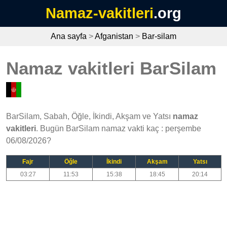
Namaz-vakitleri
.org
Ana sayfa
>
Afganistan
>
Bar-silam
Namaz vakitleri BarSilam
BarSilam, Sabah, Öğle, İkindi, Akşam ve Yatsı
namaz
vakitleri
. Bugün BarSilam namaz vakti kaç : perşembe
06/08/2026?
Fajr
Öğle
İkindi
Akşam
Yatsı
03:27
11:53
15:38
18:45
20:14