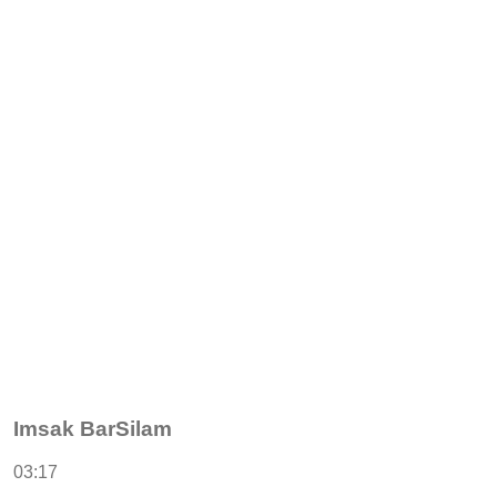
Imsak BarSilam
03:17