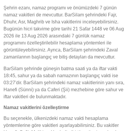
Şehrin ezanı, namaz programı ve önümüzdeki 7 günün
namaz vakitleri de mevcuttur. BarSilam şehrindeki Fajr,
Dhuhr, Asr, Maghrib ve Isha vakitlerini inceleyebilirsiniz.
Bugünün hicri takvime göre tarihi 21 Safar 1448 ve 06 Aug
2026 ile 13 Aug 2026 arasındaki 7 günlük namaz
programını özelleştirilebilir hesaplama yöntemleri ile
görüntüleyebilirsiniz. Ayrıca, BarSilam şehrindeki Zaval
zamanlarının başlangıç ve bitiş detayları da mevcuttur.
BarSilam şehrinde güneşin batma saati ya da iftar vakti
18:45, sahur ya da sabah namazının başlangıç vakti ise
03:27'dir. BarSilam şehrindeki namaz vakitlerinin yanı sıra,
Hanefi (Sünni) ya da Caferi (Şii) mezhebine göre sahur ve
iftar vakitleri de bulunmaktadır.
Namaz vakitlerini özelleştirme
Bu seçenekle, ülkenizdeki namaz vakti hesaplama
yöntemlerine göre vakitleri ayarlayabilirsiniz. Bu vakitler