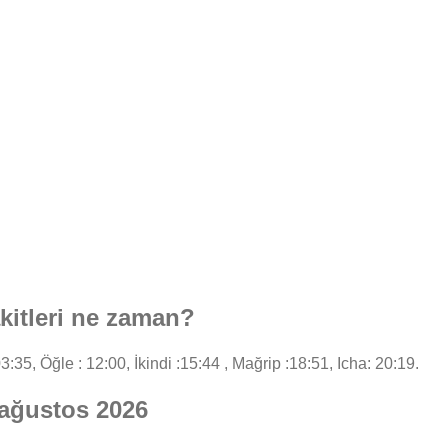
kitleri ne zaman?
3:35, Öğle : 12:00, İkindi :15:44 , Mağrip :18:51, Icha: 20:19.
 ağustos 2026