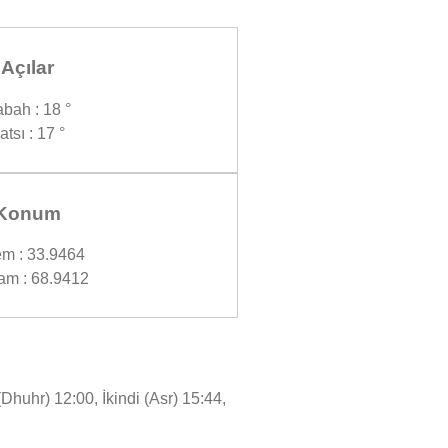
Açılar
bah : 18 °
atsı : 17 °
Konum
m : 33.9464
am : 68.9412
Dhuhr) 12:00, İkindi (Asr) 15:44,