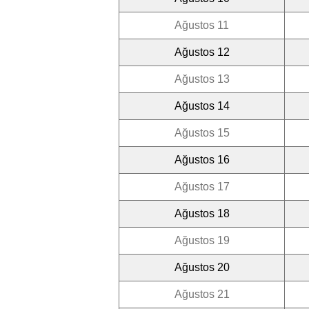
Ağustos 11
Ağustos 12
Ağustos 13
Ağustos 14
Ağustos 15
Ağustos 16
Ağustos 17
Ağustos 18
Ağustos 19
Ağustos 20
Ağustos 21