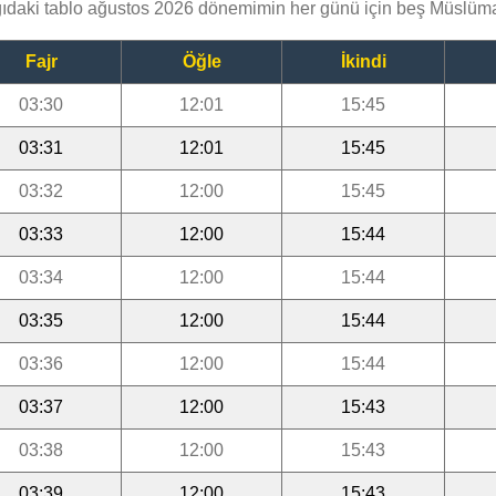
ağıdaki tablo ağustos 2026 dönemimin her günü için beş Müslüma
Fajr
Öğle
İkindi
03:30
12:01
15:45
03:31
12:01
15:45
03:32
12:00
15:45
03:33
12:00
15:44
03:34
12:00
15:44
03:35
12:00
15:44
03:36
12:00
15:44
03:37
12:00
15:43
03:38
12:00
15:43
03:39
12:00
15:43