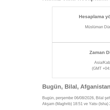
Hesaplama yö
Müslüman Dün
Zaman Di
Asia/Kab
(GMT +04:
Bugün, Bilal, Afganistan
Bugün, perşembe 06/08/2026, Bilal şehri
Akşam (Maghrib) 18:51 ve Yatsı (Isha) 