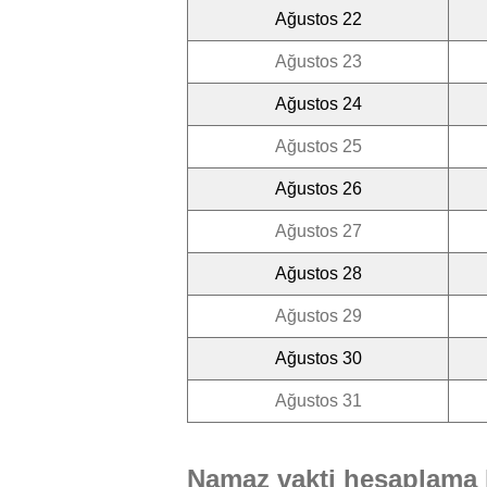
Ağustos 22
Ağustos 23
Ağustos 24
Ağustos 25
Ağustos 26
Ağustos 27
Ağustos 28
Ağustos 29
Ağustos 30
Ağustos 31
Namaz vakti hesaplama 