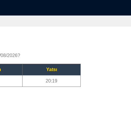
6/08/2026?
m
Yatsı
20:19