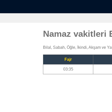
Namaz vakitleri 
Bilal, Sabah, Öğle, İkindi, Akşam ve Ya
Fajr
03:35