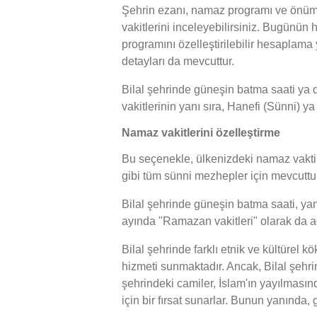
Şehrin ezanı, namaz programı ve önümüz
vakitlerini inceleyebilirsiniz. Bugünün
programını özelleştirilebilir hesaplama 
detayları da mevcuttur.
Bilal şehrinde güneşin batma saati ya d
vakitlerinin yanı sıra, Hanefi (Sünni) y
Namaz vakitlerini özelleştirme
Bu seçenekle, ülkenizdeki namaz vakti h
gibi tüm sünni mezhepler için mevcuttur
Bilal şehrinde güneşin batma saati, yani
ayında "Ramazan vakitleri" olarak da adl
Bilal şehrinde farklı etnik ve kültürel
hizmeti sunmaktadır. Ancak, Bilal şehrin
şehrindeki camiler, İslam'ın yayılmasınd
için bir fırsat sunarlar. Bunun yanında