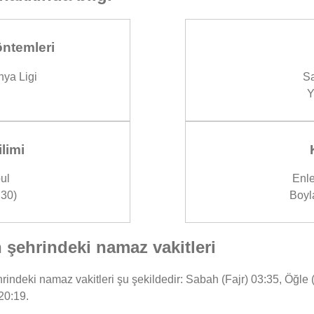
ntemleri
ya Ligi
Sa
Y
limi
ul
Enle
30)
Boyl
 şehrindeki namaz vakitleri
ndeki namaz vakitleri şu şekildedir: Sabah (Fajr) 03:35, Öğle (
20:19.