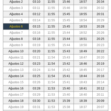
Ağustos 2
03:10
11:55
15:46
18:57
20:34
Ağustos 3
03:11
11:55
15:46
18:56
20:32
Ağustos 4
03:12
11:55
15:45
18:55
20:31
Ağustos 5
03:14
11:55
15:45
18:54
20:29
Ağustos 6
03:15
11:55
15:45
18:53
20:28
Ağustos 7
03:16
11:55
15:44
18:52
20:26
Ağustos 8
03:18
11:55
15:44
18:51
20:25
Ağustos 9
03:19
11:55
15:44
18:50
20:23
Ağustos 10
03:20
11:55
15:43
18:49
20:22
Ağustos 11
03:21
11:54
15:43
18:47
20:20
Ağustos 12
03:23
11:54
15:42
18:46
20:19
Ağustos 13
03:24
11:54
15:42
18:45
20:17
Ağustos 14
03:25
11:54
15:41
18:44
20:16
Ağustos 15
03:26
11:54
15:41
18:43
20:14
Ağustos 16
03:28
11:53
15:40
18:41
20:12
Ağustos 17
03:29
11:53
15:40
18:40
20:11
Ağustos 18
03:30
11:53
15:39
18:39
20:09
Ağustos 19
03:31
11:53
15:38
18:37
20:07