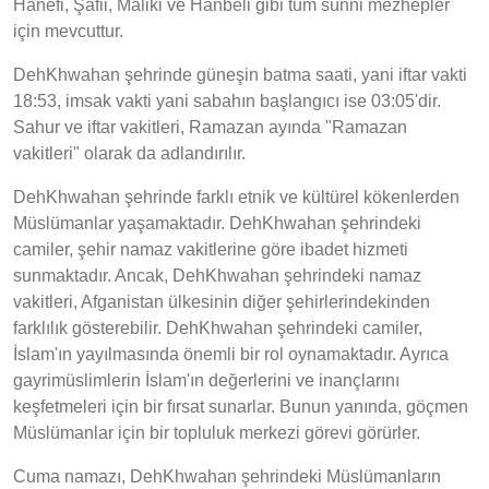
Hanefi, Şafii, Maliki ve Hanbeli gibi tüm sünni mezhepler
için mevcuttur.
DehKhwahan şehrinde güneşin batma saati, yani iftar vakti
18:53, imsak vakti yani sabahın başlangıcı ise 03:05'dir.
Sahur ve iftar vakitleri, Ramazan ayında "Ramazan
vakitleri" olarak da adlandırılır.
DehKhwahan şehrinde farklı etnik ve kültürel kökenlerden
Müslümanlar yaşamaktadır. DehKhwahan şehrindeki
camiler, şehir namaz vakitlerine göre ibadet hizmeti
sunmaktadır. Ancak, DehKhwahan şehrindeki namaz
vakitleri, Afganistan ülkesinin diğer şehirlerindekinden
farklılık gösterebilir. DehKhwahan şehrindeki camiler,
İslam'ın yayılmasında önemli bir rol oynamaktadır. Ayrıca
gayrimüslimlerin İslam'ın değerlerini ve inançlarını
keşfetmeleri için bir fırsat sunarlar. Bunun yanında, göçmen
Müslümanlar için bir topluluk merkezi görevi görürler.
Cuma namazı, DehKhwahan şehrindeki Müslümanların