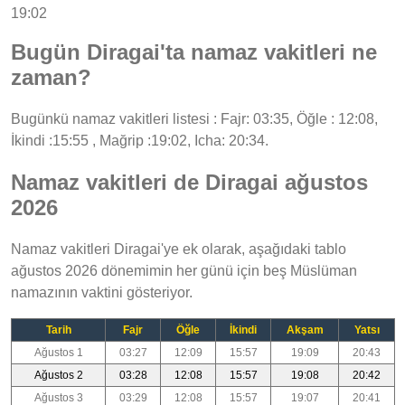
19:02
Bugün Diragai'ta namaz vakitleri ne
zaman?
Bugünkü namaz vakitleri listesi : Fajr: 03:35, Öğle : 12:08,
İkindi :15:55 , Mağrip :19:02, Icha: 20:34.
Namaz vakitleri de Diragai ağustos
2026
Namaz vakitleri Diragai'ye ek olarak, aşağıdaki tablo
ağustos 2026 dönemimin her günü için beş Müslüman
namazının vaktini gösteriyor.
Tarih
Fajr
Öğle
İkindi
Akşam
Yatsı
Ağustos 1
03:27
12:09
15:57
19:09
20:43
Ağustos 2
03:28
12:08
15:57
19:08
20:42
Ağustos 3
03:29
12:08
15:57
19:07
20:41