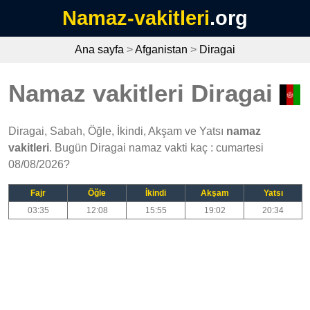
Namaz-vakitleri
.org
Ana sayfa
>
Afganistan
>
Diragai
Namaz vakitleri Diragai
Diragai, Sabah, Öğle, İkindi, Akşam ve Yatsı
namaz
vakitleri
. Bugün Diragai namaz vakti kaç : cumartesi
08/08/2026?
Fajr
Öğle
İkindi
Akşam
Yatsı
03:35
12:08
15:55
19:02
20:34