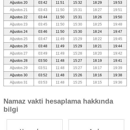
Ağustos 20
03:42
11:51
15:32
18:29
19:53
Ağustos 21
03:43
11:50
15:31
18:27
19:51
Ağustos 22
03:44
11:50
15:31
18:26
19:50
Ağustos 23
03:45
11:50
15:30
18:25
19:48
Ağustos 24
03:46
11:50
15:30
18:24
19:47
Ağustos 25
03:47
11:49
15:29
18:22
19:45
Ağustos 26
03:48
11:49
15:29
18:21
19:44
Ağustos 27
03:49
11:49
15:28
18:20
19:42
Ağustos 28
03:50
11:48
15:27
18:19
19:41
Ağustos 29
03:51
11:48
15:27
18:17
19:39
Ağustos 30
03:52
11:48
15:26
18:16
19:38
Ağustos 31
03:53
11:48
15:25
18:15
19:36
Namaz vakti hesaplama hakkında
bilgi