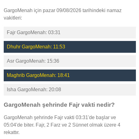
GargoMenah için pazar 09/08/2026 tarihindeki namaz
vakitleri:
Fajr GargoMenah: 03:31
Dhuhr GargoMenah: 11:53
Asr GargoMenah: 15:36
Maghrib GargoMenah: 18:41
Isha GargoMenah: 20:08
GargoMenah şehrinde Fajr vakti nedir?
GargoMenah şehrinde Fajr vakti 03:31'de başlar ve
05:04'de biter. Fajr, 2 Farz ve 2 Sünnet olmak üzere 4
rekattır.