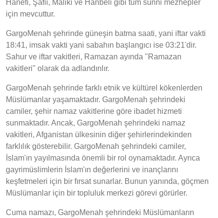
Hanefi, Şafii, Maliki ve Hanbeli gibi tüm sünni mezhepler
için mevcuttur.
GargoMenah şehrinde güneşin batma saati, yani iftar vakti
18:41, imsak vakti yani sabahın başlangıcı ise 03:21'dir.
Sahur ve iftar vakitleri, Ramazan ayında "Ramazan
vakitleri" olarak da adlandırılır.
GargoMenah şehrinde farklı etnik ve kültürel kökenlerden
Müslümanlar yaşamaktadır. GargoMenah şehrindeki
camiler, şehir namaz vakitlerine göre ibadet hizmeti
sunmaktadır. Ancak, GargoMenah şehrindeki namaz
vakitleri, Afganistan ülkesinin diğer şehirlerindekinden
farklılık gösterebilir. GargoMenah şehrindeki camiler,
İslam'ın yayılmasında önemli bir rol oynamaktadır. Ayrıca
gayrimüslimlerin İslam'ın değerlerini ve inançlarını
keşfetmeleri için bir fırsat sunarlar. Bunun yanında, göçmen
Müslümanlar için bir topluluk merkezi görevi görürler.
Cuma namazı, GargoMenah şehrindeki Müslümanların