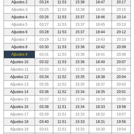
Ağustos 2
03:24
11:53
15:38
18:47
20:17
Ağustos 3
03:25
11:53
15:38
18:46
20:15
Ağustos 4
03:26
11:53
15:37
18:46
20:14
Ağustos 5
03:27
11:53
15:37
18:45
20:13
Ağustos 6
03:28
11:53
15:37
18:44
20:12
Ağustos 7
03:29
11:53
15:37
18:43
20:10
Ağustos 8
03:30
11:53
15:36
18:42
20:09
Ağustos 9
03:31
11:53
15:36
18:41
20:08
Ağustos 10
03:32
11:53
15:36
18:40
20:07
Ağustos 11
03:33
11:52
15:35
18:39
20:05
Ağustos 12
03:34
11:52
15:35
18:38
20:04
Ağustos 13
03:35
11:52
15:35
18:37
20:03
Ağustos 14
03:36
11:52
15:34
18:35
20:01
Ağustos 15
03:37
11:52
15:34
18:34
20:00
Ağustos 16
03:38
11:51
15:34
18:33
19:58
Ağustos 17
03:39
11:51
15:33
18:32
19:57
Ağustos 18
03:40
11:51
15:33
18:31
19:56
Ağustos 19
03:41
11:51
15:32
18:30
19:54