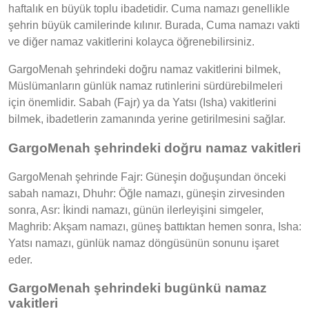
haftalık en büyük toplu ibadetidir. Cuma namazı genellikle
şehrin büyük camilerinde kılınır. Burada, Cuma namazı vakti
ve diğer namaz vakitlerini kolayca öğrenebilirsiniz.
GargoMenah şehrindeki doğru namaz vakitlerini bilmek,
Müslümanların günlük namaz rutinlerini sürdürebilmeleri
için önemlidir. Sabah (Fajr) ya da Yatsı (Isha) vakitlerini
bilmek, ibadetlerin zamanında yerine getirilmesini sağlar.
GargoMenah şehrindeki doğru namaz vakitleri
GargoMenah şehrinde Fajr: Güneşin doğuşundan önceki
sabah namazı, Dhuhr: Öğle namazı, güneşin zirvesinden
sonra, Asr: İkindi namazı, günün ilerleyişini simgeler,
Maghrib: Akşam namazı, güneş battıktan hemen sonra, Isha:
Yatsı namazı, günlük namaz döngüsünün sonunu işaret
eder.
GargoMenah şehrindeki bugünkü namaz
vakitleri