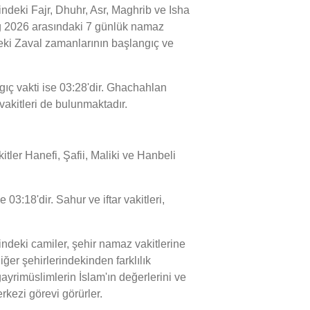
deki Fajr, Dhuhr, Asr, Maghrib ve Isha
Aug 2026 arasındaki 7 günlük namaz
deki Zaval zamanlarının başlangıç ve
ıç vakti ise 03:28'dir. Ghachahlan
vakitleri de bulunmaktadır.
tler Hanefi, Şafii, Maliki ve Hanbeli
3:18'dir. Sahur ve iftar vakitleri,
ndeki camiler, şehir namaz vakitlerine
ğer şehirlerindekinden farklılık
ayrimüslimlerin İslam'ın değerlerini ve
rkezi görevi görürler.