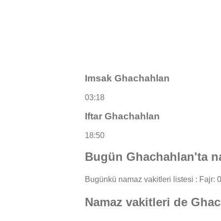
Imsak Ghachahlan
03:18
Iftar Ghachahlan
18:50
Bugün Ghachahlan'ta na
Bugünkü namaz vakitleri listesi : Fajr: 0
Namaz vakitleri de Gha