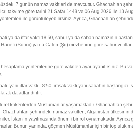
zdeki 7 günün namaz vakitleri de mevcuttur. Ghachahlan şehrin
 hicri takvime göre tarihi 21 Safar 1448 ve 06 Aug 2026 ile 13 
 yöntemleri ile görüntüleyebilirsiniz. Ayrıca, Ghachahlan şehrin
i ya da iftar vakti 18:50, sahur ya da sabah namazının başlang
 Hanefi (Sünni) ya da Caferi (Şii) mezhebine göre sahur ve iftar 
esaplama yöntemlerine göre vakitleri ayarlayabilirsiniz. Bu vaki
.
 yani iftar vakti 18:50, imsak vakti yani sabahın başlangıcı ise 0
rak da adlandırılır.
ltürel kökenlerden Müslümanlar yaşamaktadır. Ghachahlan şehri
 Ghachahlan şehrindeki namaz vakitleri, Afganistan ülkesinin di
iler, İslam'ın yayılmasında önemli bir rol oynamaktadır. Ayrıca g
 sunarlar. Bunun yanında, göçmen Müslümanlar için bir topluluk me