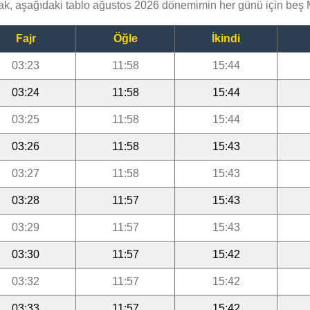
ak, aşağıdaki tablo ağustos 2026 dönemimin her günü için beş 
Fajr
Öğle
İkindi
03:23
11:58
15:44
03:24
11:58
15:44
03:25
11:58
15:44
03:26
11:58
15:43
03:27
11:58
15:43
03:28
11:57
15:43
03:29
11:57
15:43
03:30
11:57
15:42
03:32
11:57
15:42
03:33
11:57
15:42