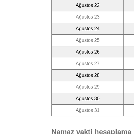
Ağustos 22
Ağustos 23
Ağustos 24
Ağustos 25
Ağustos 26
Ağustos 27
Ağustos 28
Ağustos 29
Ağustos 30
Ağustos 31
Namaz vakti hesaplama 