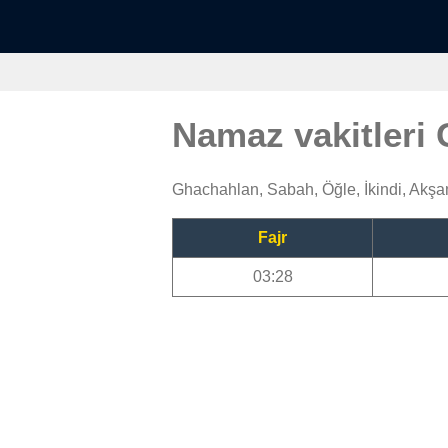
Namaz vakitleri
Ghachahlan, Sabah, Öğle, İkindi, Akşa
Fajr
03:28