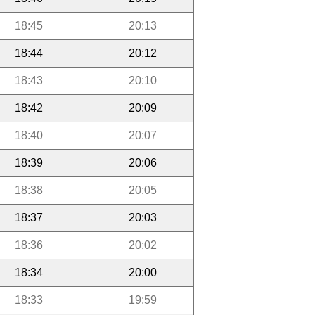
18:45
20:13
18:44
20:12
18:43
20:10
18:42
20:09
18:40
20:07
18:39
20:06
18:38
20:05
18:37
20:03
18:36
20:02
18:34
20:00
18:33
19:59