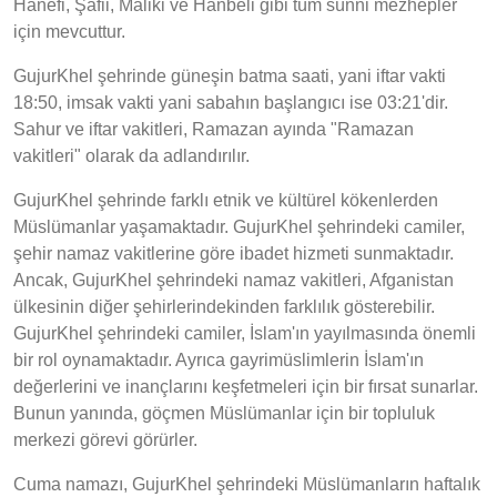
Hanefi, Şafii, Maliki ve Hanbeli gibi tüm sünni mezhepler
için mevcuttur.
GujurKhel şehrinde güneşin batma saati, yani iftar vakti
18:50, imsak vakti yani sabahın başlangıcı ise 03:21'dir.
Sahur ve iftar vakitleri, Ramazan ayında "Ramazan
vakitleri" olarak da adlandırılır.
GujurKhel şehrinde farklı etnik ve kültürel kökenlerden
Müslümanlar yaşamaktadır. GujurKhel şehrindeki camiler,
şehir namaz vakitlerine göre ibadet hizmeti sunmaktadır.
Ancak, GujurKhel şehrindeki namaz vakitleri, Afganistan
ülkesinin diğer şehirlerindekinden farklılık gösterebilir.
GujurKhel şehrindeki camiler, İslam'ın yayılmasında önemli
bir rol oynamaktadır. Ayrıca gayrimüslimlerin İslam'ın
değerlerini ve inançlarını keşfetmeleri için bir fırsat sunarlar.
Bunun yanında, göçmen Müslümanlar için bir topluluk
merkezi görevi görürler.
Cuma namazı, GujurKhel şehrindeki Müslümanların haftalık