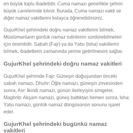
en büyük toplu ibadetidir. Cuma namazı genellikle şehrin
büyük camilerinde kılınır. Burada, Cuma namazı vakti ve
diğer namaz vakitlerini kolayca öğrenebilirsiniz.
GujurKhel şehrindeki doğru namaz vakitlerini bilmek,
Müslümanların günlük namaz rutinlerini sürdürebilmeleri
için önemlidir. Sabah (Fajr) ya da Yatsı (Isha) vakitlerini
bilmek, ibadetlerin zamanında yerine getirilmesini sağlar.
GujurKhel şehrindeki doğru namaz vakitleri
GujurKhel şehrinde Fajr: Güneşin doğuşundan önceki
sabah namazı, Dhuhr: Öğle namazı, güneşin zirvesinden
sonra, Asr: İkindi namazı, günün ilerleyişini simgeler,
Maghrib: Akşam namazı, güneş battıktan hemen sonra, Isha:
Yatsı namazı, günlük namaz döngüsünün sonunu işaret
eder.
GujurKhel şehrindeki bugünkü namaz
vakitleri