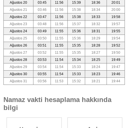
Ağustos 20
03:45
11:56
15:39
18:36
20:01
Ağustos 21
03:46
11:56
15:38
18:34
20:00
Ağustos 22
03:47
11:56
15:38
18:33
19:58
Ağustos 23
03:48
11:56
15:37
18:32
19:57
Ağustos 24
03:49
11:55
15:36
18:31
19:55
Ağustos 25
03:50
11:55
15:36
18:29
19:54
Ağustos 26
03:51
11:55
15:35
18:28
19:52
Ağustos 27
03:52
11:55
15:35
18:27
19:50
Ağustos 28
03:53
11:54
15:34
18:25
19:49
Ağustos 29
03:54
11:54
15:33
18:24
19:47
Ağustos 30
03:55
11:54
15:33
18:23
19:46
Ağustos 31
03:56
11:53
15:32
18:21
19:44
Namaz vakti hesaplama hakkında
bilgi