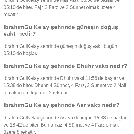
IbrahimGulKelay şehrinde Fajr vakti 03:38'de başlar ve
05:10'de biter. Fajr, 2 Farz ve 2 Sünnet olmak üzere 4
rekattır.
IbrahimGulKelay şehrinde güneşin doğuş
vakti nedir?
IbrahimGulKelay şehrinde güneşin doğuş vakti bugün
05:10'de başlar.
IbrahimGulKelay şehrinde Dhuhr vakti nedir?
IbrahimGulKelay şehrinde Dhuhr vakti 11:56'de başlar ve
15:38'de biter. Dhuhr, 4 Sünnet, 4 Farz, 2 Sünnet ve 2 Nafl
olmak üzere toplam 12 rekattır.
IbrahimGulKelay şehrinde Asr vakti nedir?
IbrahimGulKelay şehrinde Asr vakti bugün 15:38'de başlar
ve 18:42'de biter. Bu namaz, 4 Sünnet ve 4 Farz olmak
üzere 8 rekattır.