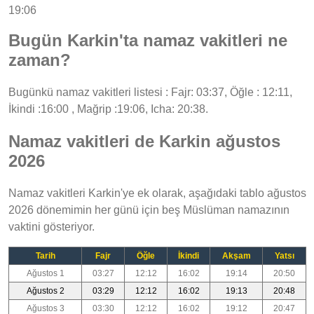
19:06
Bugün Karkin'ta namaz vakitleri ne
zaman?
Bugünkü namaz vakitleri listesi : Fajr: 03:37, Öğle : 12:11,
İkindi :16:00 , Mağrip :19:06, Icha: 20:38.
Namaz vakitleri de Karkin ağustos
2026
Namaz vakitleri Karkin'ye ek olarak, aşağıdaki tablo ağustos
2026 dönemimin her günü için beş Müslüman namazının
vaktini gösteriyor.
Tarih
Fajr
Öğle
İkindi
Akşam
Yatsı
Ağustos 1
03:27
12:12
16:02
19:14
20:50
Ağustos 2
03:29
12:12
16:02
19:13
20:48
Ağustos 3
03:30
12:12
16:02
19:12
20:47