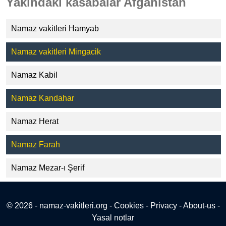
Yakındaki kasabalar Afganistan
Namaz vakitleri Hamyab
Namaz vakitleri Mingacik
Namaz Kabil
Namaz Kandahar
Namaz Herat
Namaz Farah
Namaz Mezar-ı Şerif
© 2026 - namaz-vakitleri.org -
Cookies
-
Privacy
-
About-us
-
Yasal notlar