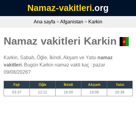
Namaz-vakitleri
.org
Ana sayfa
>
Afganistan
>
Karkin
Namaz vakitleri Karkin
Karkin, Sabah, Öğle, İkindi, Akşam ve Yatsı
namaz
vakitleri
. Bugün Karkin namaz vakti kaç : pazar
09/08/2026?
Fajr
Öğle
İkindi
Akşam
Yatsı
03:37
12:11
16:00
19:06
20:38