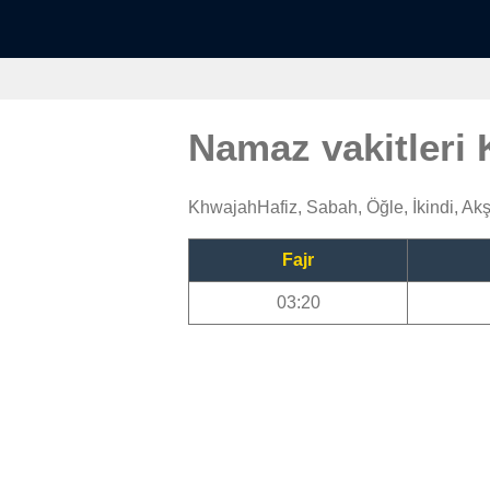
Namaz vakitleri
KhwajahHafiz, Sabah, Öğle, İkindi, Ak
Fajr
03:20