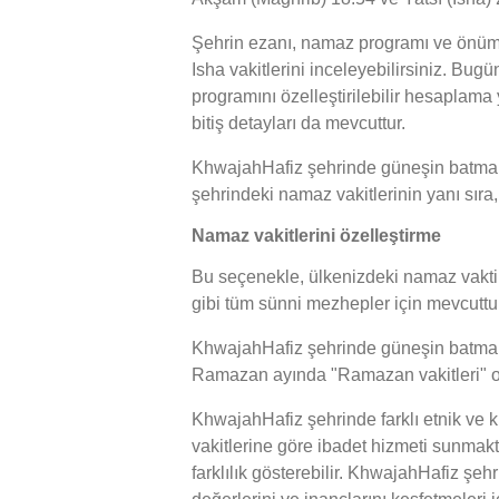
Şehrin ezanı, namaz programı ve önümü
Isha vakitlerini inceleyebilirsiniz. Bu
programını özelleştirilebilir hesaplama
bitiş detayları da mevcuttur.
KhwajahHafiz şehrinde güneşin batma sa
şehrindeki namaz vakitlerinin yanı sıra,
Namaz vakitlerini özelleştirme
Bu seçenekle, ülkenizdeki namaz vakti h
gibi tüm sünni mezhepler için mevcuttur
KhwajahHafiz şehrinde güneşin batma saat
Ramazan ayında "Ramazan vakitleri" ola
KhwajahHafiz şehrinde farklı etnik ve
vakitlerine göre ibadet hizmeti sunmak
farklılık gösterebilir. KhwajahHafiz şeh