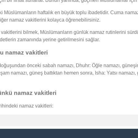
için bir fırsat sunarlar. Bunun yanında, göçmen Müslümanlar için 
Müslümanların haftalık en büyük toplu ibadetidir. Cuma namazı
iğer namaz vakitlerini kolayca öğrenebilirsiniz.
kitlerini bilmek, Müslümanların günlük namaz rutinlerini sürdür
badetlerin zamanında yerine getirilmesini sağlar.
u namaz vakitleri
oğuşundan önceki sabah namazı, Dhuhr: Öğle namazı, güneşin z
 Akşam namazı, güneş battıktan hemen sonra, Isha: Yatsı nama
nkü namaz vakitleri
hindeki namaz vakitleri: