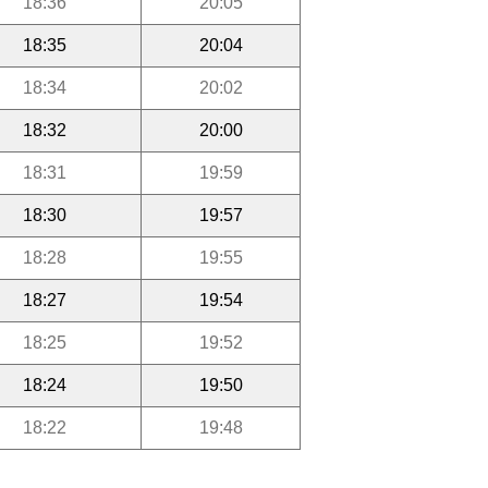
18:36
20:05
18:35
20:04
18:34
20:02
18:32
20:00
18:31
19:59
18:30
19:57
18:28
19:55
18:27
19:54
18:25
19:52
18:24
19:50
18:22
19:48