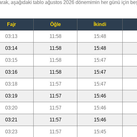
arak, aşağıdaki tablo ağustos 2026 dönemimin her günü için b
Fajr
Öğle
İkindi
03:13
11:58
15:48
03:14
11:58
15:48
03:15
11:58
15:47
03:16
11:58
15:47
03:18
11:57
15:47
03:19
11:57
15:46
03:20
11:57
15:46
03:21
11:57
15:46
03:23
11:57
15:45