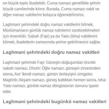
en büyük toplu ibadetidir. Cuma namazı genellikle şehrin
büyük camilerinde kılınır. Burada, Cuma namazı vakti ve
diğer namaz vakitlerini kolayca öğrenebilirsiniz.
Laghmani şehrindeki doğru namaz vakitlerini bilmek,
Müslümanların günlük namaz rutinlerini sürdürebilmeleri
için önemlidir. Sabah (Fajr) ya da Yatsı (Isha) vakitlerini
bilmek, ibadetlerin zamanında yerine getirilmesini sağlar.
Laghmani şehrindeki doğru namaz vakitleri
Laghmani şehrinde Fajr: Güneşin doğuşundan önceki
sabah namazı, Dhuhr: Öğle namazı, güneşin zirvesinden
sonra, Asr: İkindi namazı, günün ilerleyişini simgeler,
Maghrib: Akşam namazı, güneş battıktan hemen sonra, Isha:
Yatsı namazı, günlük namaz döngüsünün sonunu işaret
eder.
Laghmani şehrindeki bugünkü namaz vakitleri