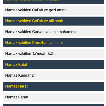
Namaz vakitleri Qal'ah ye qazi aman
Namaz vakitleri Qal'ah ye alif shah
Namaz vakitleri Qaryah ye amir muhammed
Namaz vakitleri Purozhah ye mahi
Namaz vakitleri Ta'mirat - kābul
Namaz Kabil
Namaz Kandahar
Namaz Herat
Namaz Farah