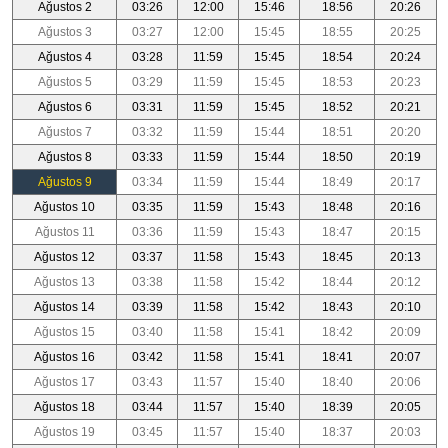
Ağustos 2
03:26
12:00
15:46
18:56
20:26
Ağustos 3
03:27
12:00
15:45
18:55
20:25
Ağustos 4
03:28
11:59
15:45
18:54
20:24
Ağustos 5
03:29
11:59
15:45
18:53
20:23
Ağustos 6
03:31
11:59
15:45
18:52
20:21
Ağustos 7
03:32
11:59
15:44
18:51
20:20
Ağustos 8
03:33
11:59
15:44
18:50
20:19
Ağustos 9
03:34
11:59
15:44
18:49
20:17
Ağustos 10
03:35
11:59
15:43
18:48
20:16
Ağustos 11
03:36
11:59
15:43
18:47
20:15
Ağustos 12
03:37
11:58
15:43
18:45
20:13
Ağustos 13
03:38
11:58
15:42
18:44
20:12
Ağustos 14
03:39
11:58
15:42
18:43
20:10
Ağustos 15
03:40
11:58
15:41
18:42
20:09
Ağustos 16
03:42
11:58
15:41
18:41
20:07
Ağustos 17
03:43
11:57
15:40
18:40
20:06
Ağustos 18
03:44
11:57
15:40
18:39
20:05
Ağustos 19
03:45
11:57
15:40
18:37
20:03