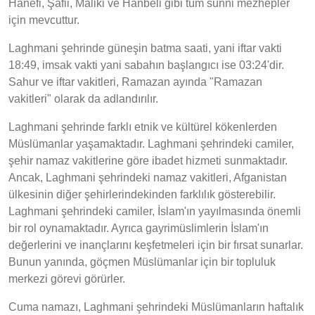
Hanefi, Şafii, Maliki ve Hanbeli gibi tüm sünni mezhepler
için mevcuttur.
Laghmani şehrinde güneşin batma saati, yani iftar vakti
18:49, imsak vakti yani sabahın başlangıcı ise 03:24'dir.
Sahur ve iftar vakitleri, Ramazan ayında "Ramazan
vakitleri" olarak da adlandırılır.
Laghmani şehrinde farklı etnik ve kültürel kökenlerden
Müslümanlar yaşamaktadır. Laghmani şehrindeki camiler,
şehir namaz vakitlerine göre ibadet hizmeti sunmaktadır.
Ancak, Laghmani şehrindeki namaz vakitleri, Afganistan
ülkesinin diğer şehirlerindekinden farklılık gösterebilir.
Laghmani şehrindeki camiler, İslam'ın yayılmasında önemli
bir rol oynamaktadır. Ayrıca gayrimüslimlerin İslam'ın
değerlerini ve inançlarını keşfetmeleri için bir fırsat sunarlar.
Bunun yanında, göçmen Müslümanlar için bir topluluk
merkezi görevi görürler.
Cuma namazı, Laghmani şehrindeki Müslümanların haftalık