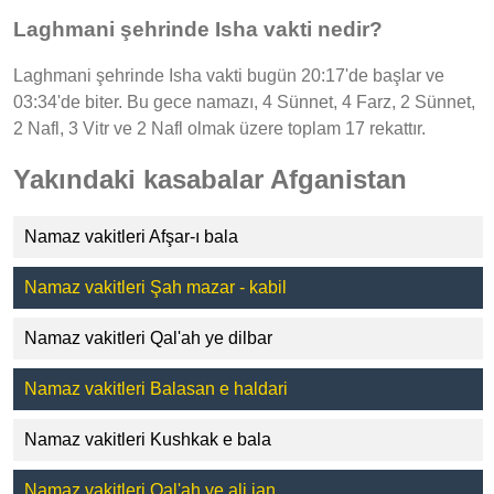
Laghmani şehrinde Isha vakti nedir?
Laghmani şehrinde Isha vakti bugün 20:17'de başlar ve
03:34'de biter. Bu gece namazı, 4 Sünnet, 4 Farz, 2 Sünnet,
2 Nafl, 3 Vitr ve 2 Nafl olmak üzere toplam 17 rekattır.
Yakındaki kasabalar Afganistan
Namaz vakitleri Afşar-ı bala
Namaz vakitleri Şah mazar - kabil
Namaz vakitleri Qal'ah ye dilbar
Namaz vakitleri Balasan e haldari
Namaz vakitleri Kushkak e bala
Namaz vakitleri Qal'ah ye ali jan