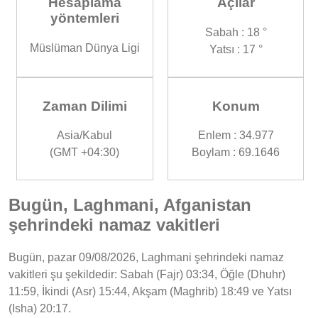
Hesaplama
Açılar
yöntemleri
Sabah : 18 °
Müslüman Dünya Ligi
Yatsı : 17 °
Zaman Dilimi
Konum
Asia/Kabul
Enlem : 34.977
(GMT +04:30)
Boylam : 69.1646
Bugün, Laghmani, Afganistan
şehrindeki namaz vakitleri
Bugün, pazar 09/08/2026, Laghmani şehrindeki namaz
vakitleri şu şekildedir: Sabah (Fajr) 03:34, Öğle (Dhuhr)
11:59, İkindi (Asr) 15:44, Akşam (Maghrib) 18:49 ve Yatsı
(Isha) 20:17.