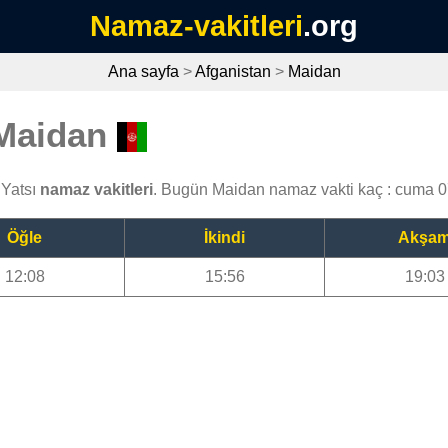
Namaz-vakitleri
.org
Ana sayfa
>
Afganistan
>
Maidan
 Maidan
 Yatsı
namaz vakitleri
. Bugün Maidan namaz vakti kaç : cuma 
Öğle
İkindi
Akşa
12:08
15:56
19:03