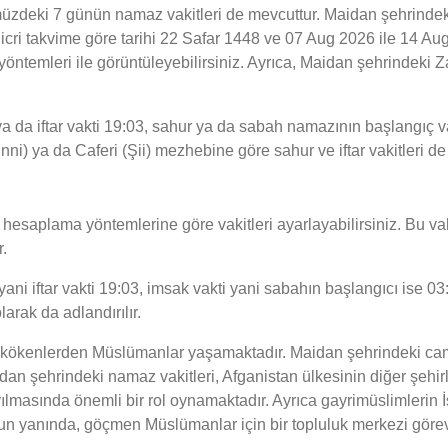
zdeki 7 günün namaz vakitleri de mevcuttur. Maidan şehrindeki 
 hicri takvime göre tarihi 22 Safar 1448 ve 07 Aug 2026 ile 14 
 yöntemleri ile görüntüleyebilirsiniz. Ayrıca, Maidan şehrindeki 
 da iftar vakti 19:03, sahur ya da sabah namazının başlangıç va
nni) ya da Caferi (Şii) mezhebine göre sahur ve iftar vakitleri d
esaplama yöntemlerine göre vakitleri ayarlayabilirsiniz. Bu vaki
.
i iftar vakti 19:03, imsak vakti yani sabahın başlangıcı ise 03:23
rak da adlandırılır.
el kökenlerden Müslümanlar yaşamaktadır. Maidan şehrindeki cami
n şehrindeki namaz vakitleri, Afganistan ülkesinin diğer şehirler
ılmasında önemli bir rol oynamaktadır. Ayrıca gayrimüslimlerin İs
Bunun yanında, göçmen Müslümanlar için bir topluluk merkezi görev