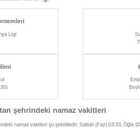
ntemleri
ya Ligi
Sa
Y
limi
ul
Enle
30)
Boyl
an şehrindeki namaz vakitleri
eki namaz vakitleri şu şekildedir: Sabah (Fajr) 03:33, Öğle (D