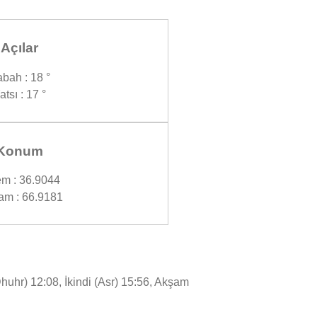
Açılar
bah : 18 °
atsı : 17 °
Konum
m : 36.9044
am : 66.9181
huhr) 12:08, İkindi (Asr) 15:56, Akşam