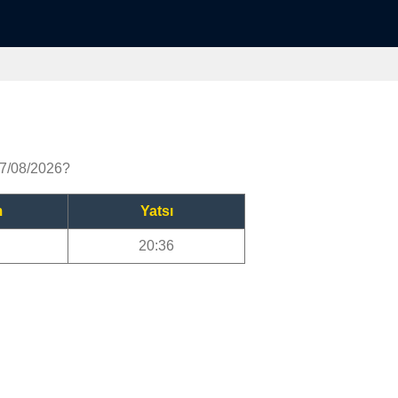
07/08/2026?
m
Yatsı
20:36