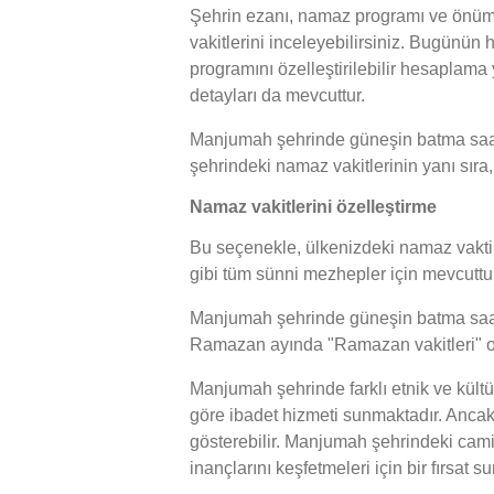
Şehrin ezanı, namaz programı ve önümü
vakitlerini inceleyebilirsiniz. Bugünün
programını özelleştirilebilir hesaplama
detayları da mevcuttur.
Manjumah şehrinde güneşin batma saati 
şehrindeki namaz vakitlerinin yanı sıra,
Namaz vakitlerini özelleştirme
Bu seçenekle, ülkenizdeki namaz vakti h
gibi tüm sünni mezhepler için mevcuttur
Manjumah şehrinde güneşin batma saati, y
Ramazan ayında "Ramazan vakitleri" ola
Manjumah şehrinde farklı etnik ve kül
göre ibadet hizmeti sunmaktadır. Ancak,
gösterebilir. Manjumah şehrindeki camil
inançlarını keşfetmeleri için bir fırsat