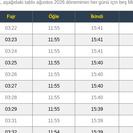
, aşağıdaki tablo ağustos 2026 dönemimin her günü için beş Mü
Fajr
Öğle
İkindi
03:22
11:55
15:41
03:23
11:55
15:41
03:24
11:55
15:41
03:25
11:55
15:40
03:26
11:55
15:40
03:27
11:55
15:40
03:28
11:55
15:40
03:29
11:55
15:39
03:31
11:55
15:39
03:32
11:54
15:39