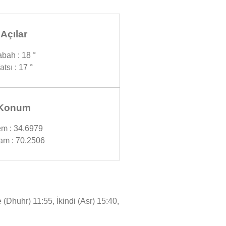
Açılar
bah : 18 °
atsı : 17 °
Konum
m : 34.6979
am : 70.2506
Dhuhr) 11:55, İkindi (Asr) 15:40,