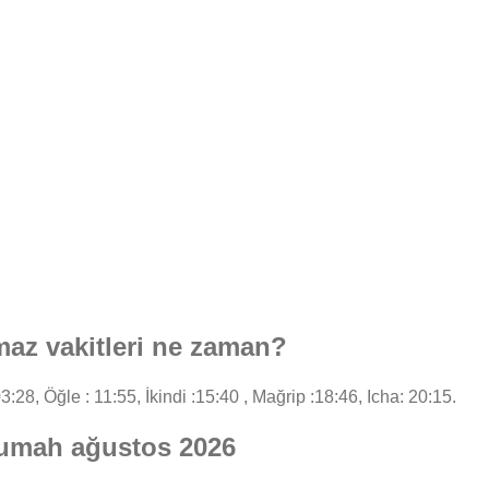
z vakitleri ne zaman?
3:28, Öğle : 11:55, İkindi :15:40 , Mağrip :18:46, Icha: 20:15.
jumah ağustos 2026