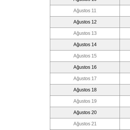
Ağustos 11
Ağustos 12
Ağustos 13
Ağustos 14
Ağustos 15
Ağustos 16
Ağustos 17
Ağustos 18
Ağustos 19
Ağustos 20
Ağustos 21