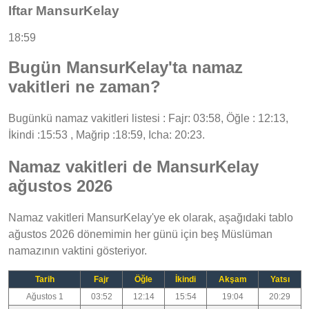
Iftar MansurKelay
18:59
Bugün MansurKelay'ta namaz
vakitleri ne zaman?
Bugünkü namaz vakitleri listesi : Fajr: 03:58, Öğle : 12:13,
İkindi :15:53 , Mağrip :18:59, Icha: 20:23.
Namaz vakitleri de MansurKelay
ağustos 2026
Namaz vakitleri MansurKelay'ye ek olarak, aşağıdaki tablo
ağustos 2026 dönemimin her günü için beş Müslüman
namazının vaktini gösteriyor.
Tarih
Fajr
Öğle
İkindi
Akşam
Yatsı
Ağustos 1
03:52
12:14
15:54
19:04
20:29