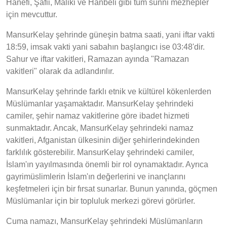
Hanefi, Şafii, Maliki ve Hanbeli gibi tüm sünni mezhepler
için mevcuttur.
MansurKelay şehrinde güneşin batma saati, yani iftar vakti
18:59, imsak vakti yani sabahın başlangıcı ise 03:48'dir.
Sahur ve iftar vakitleri, Ramazan ayında "Ramazan
vakitleri" olarak da adlandırılır.
MansurKelay şehrinde farklı etnik ve kültürel kökenlerden
Müslümanlar yaşamaktadır. MansurKelay şehrindeki
camiler, şehir namaz vakitlerine göre ibadet hizmeti
sunmaktadır. Ancak, MansurKelay şehrindeki namaz
vakitleri, Afganistan ülkesinin diğer şehirlerindekinden
farklılık gösterebilir. MansurKelay şehrindeki camiler,
İslam'ın yayılmasında önemli bir rol oynamaktadır. Ayrıca
gayrimüslimlerin İslam'ın değerlerini ve inançlarını
keşfetmeleri için bir fırsat sunarlar. Bunun yanında, göçmen
Müslümanlar için bir topluluk merkezi görevi görürler.
Cuma namazı, MansurKelay şehrindeki Müslümanların