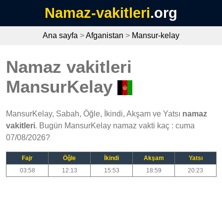
Namaz-vakitleri
.org
Ana sayfa
>
Afganistan
>
Mansur-kelay
Namaz vakitleri
MansurKelay
MansurKelay, Sabah, Öğle, İkindi, Akşam ve Yatsı
namaz
vakitleri
. Bugün MansurKelay namaz vakti kaç : cuma
07/08/2026?
Fajr
Öğle
İkindi
Akşam
Yatsı
03:58
12:13
15:53
18:59
20:23