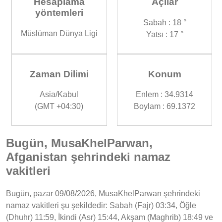
Hesaplama
Açılar
yöntemleri
Sabah : 18 °
Müslüman Dünya Ligi
Yatsı : 17 °
Zaman Dilimi
Konum
Asia/Kabul
Enlem : 34.9314
(GMT +04:30)
Boylam : 69.1372
Bugün, MusaKhelParwan,
Afganistan şehrindeki namaz
vakitleri
Bugün, pazar 09/08/2026, MusaKhelParwan şehrindeki
namaz vakitleri şu şekildedir: Sabah (Fajr) 03:34, Öğle
(Dhuhr) 11:59, İkindi (Asr) 15:44, Akşam (Maghrib) 18:49 ve