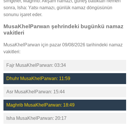
simgeler, Maghrib: Akşam namazı, güneş battıktan hemen
sonra, Isha: Yatsı namazı, günlük namaz döngüsünün
sonunu işaret eder.
MusaKhelParwan şehrindeki bugünkü namaz
vakitleri
MusaKhelParwan için pazar 09/08/2026 tarihindeki namaz
vakitleri:
Fajr MusaKhelParwan: 03:34
Dhuhr MusaKhelParwan: 11:59
Asr MusaKhelParwan: 15:44
Maghrib MusaKhelParwan: 18:49
Isha MusaKhelParwan: 20:17