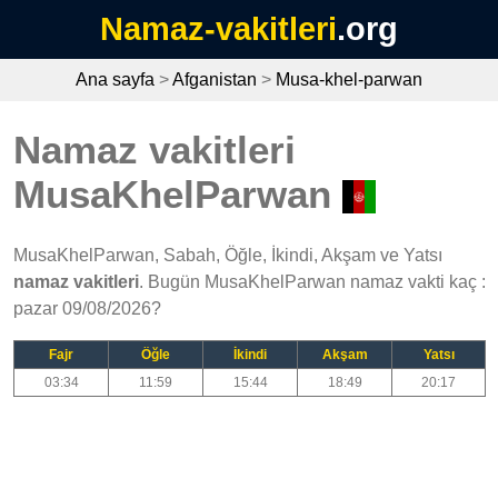
Namaz-vakitleri
.org
Ana sayfa
>
Afganistan
>
Musa-khel-parwan
Namaz vakitleri
MusaKhelParwan
MusaKhelParwan, Sabah, Öğle, İkindi, Akşam ve Yatsı
namaz vakitleri
. Bugün MusaKhelParwan namaz vakti kaç :
pazar 09/08/2026?
Fajr
Öğle
İkindi
Akşam
Yatsı
03:34
11:59
15:44
18:49
20:17