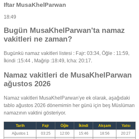
Iftar MusaKhelParwan
18:49
Bugün MusaKhelParwan'ta namaz
vakitleri ne zaman?
Bugünkü namaz vakitleri listesi : Fajr: 03:34, Öğle : 11:59,
İkindi :15:44 , Mağrip :18:49, Icha: 20:17.
Namaz vakitleri de MusaKhelParwan
ağustos 2026
Namaz vakitleri MusaKhelParwan'ye ek olarak, aşağıdaki
tablo ağustos 2026 dönemimin her günü için beş Müslüman
namazının vaktini gösteriyor.
Tarih
Fajr
Öğle
İkindi
Akşam
Yatsı
Ağustos 1
03:25
12:00
15:46
18:56
20:27