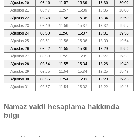
Ağustos 20
03:46
11:57
15:39
18:36
20:02
Ağustos 21
03:47
11:57
15:39
18:35
20:00
Ağustos 22
03:48
11:56
15:38
18:34
19:59
Ağustos 23
03:49
11:56
15:37
18:32
19:57
Ağustos 24
03:50
11:56
15:37
18:31
19:55
Ağustos 25
03:51
11:56
15:36
18:30
19:54
Ağustos 26
03:52
11:55
15:36
18:29
19:52
Ağustos 27
03:53
11:55
15:35
18:27
19:51
Ağustos 28
03:54
11:55
15:34
18:26
19:49
Ağustos 29
03:55
11:54
15:34
18:25
19:48
Ağustos 30
03:56
11:54
15:33
18:23
19:46
Ağustos 31
03:57
11:54
15:32
18:22
19:45
Namaz vakti hesaplama hakkında
bilgi