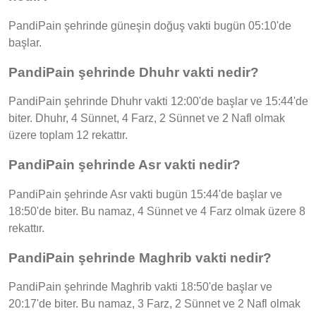
PandiPain şehrinde güneşin doğuş vakti bugün 05:10'de
başlar.
PandiPain şehrinde Dhuhr vakti nedir?
PandiPain şehrinde Dhuhr vakti 12:00'de başlar ve 15:44'de
biter. Dhuhr, 4 Sünnet, 4 Farz, 2 Sünnet ve 2 Nafl olmak
üzere toplam 12 rekattır.
PandiPain şehrinde Asr vakti nedir?
PandiPain şehrinde Asr vakti bugün 15:44'de başlar ve
18:50'de biter. Bu namaz, 4 Sünnet ve 4 Farz olmak üzere 8
rekattır.
PandiPain şehrinde Maghrib vakti nedir?
PandiPain şehrinde Maghrib vakti 18:50'de başlar ve
20:17'de biter. Bu namaz, 3 Farz, 2 Sünnet ve 2 Nafl olmak