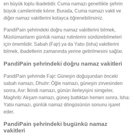
en büyük toplu ibadetidir. Cuma namazı genellikle şehrin
büyük camilerinde kılınır. Burada, Cuma namazı vakti ve
diğer namaz vakitlerini kolayca öğrenebilirsiniz.
PandiPain şehrindeki doğru namaz vakitlerini bilmek,
Müslümanların günlük namaz rutinlerini sürdürebilmeleri
için önemlidir. Sabah (Fajr) ya da Yatsı (Isha) vakitlerini
bilmek, ibadetlerin zamanında yerine getirilmesini sağlar.
PandiPain şehrindeki doğru namaz vakitleri
PandiPain şehrinde Fajr: Güneşin doğuşundan önceki
sabah namazı, Dhuhr: Öğle namazı, güneşin zirvesinden
sonra, Asr: İkindi namazı, günün ilerleyişini simgeler,
Maghrib: Akşam namazı, güneş battıktan hemen sonra, Isha:
Yatsı namazı, günlük namaz döngüsünün sonunu işaret
eder.
PandiPain şehrindeki bugünkü namaz
vakitleri