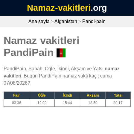
Namaz-vakitleri
.org
Ana sayfa
>
Afganistan
>
Pandi-pain
Namaz vakitleri
PandiPain
PandiPain, Sabah, Öğle, İkindi, Akşam ve Yatsı
namaz
vakitleri
. Bugün PandiPain namaz vakti kaç : cuma
07/08/2026?
Fajr
Öğle
İkindi
Akşam
Yatsı
03:36
12:00
15:44
18:50
20:17