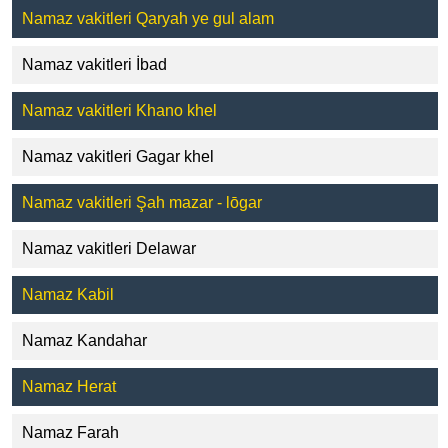
Namaz vakitleri Qaryah ye gul alam
Namaz vakitleri İbad
Namaz vakitleri Khano khel
Namaz vakitleri Gagar khel
Namaz vakitleri Şah mazar - lōgar
Namaz vakitleri Delawar
Namaz Kabil
Namaz Kandahar
Namaz Herat
Namaz Farah