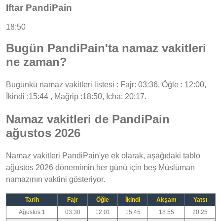
Iftar PandiPain
18:50
Bugün PandiPain'ta namaz vakitleri
ne zaman?
Bugünkü namaz vakitleri listesi : Fajr: 03:36, Öğle : 12:00,
İkindi :15:44 , Mağrip :18:50, Icha: 20:17.
Namaz vakitleri de PandiPain
ağustos 2026
Namaz vakitleri PandiPain'ye ek olarak, aşağıdaki tablo
ağustos 2026 dönemimin her günü için beş Müslüman
namazının vaktini gösteriyor.
Tarih
Fajr
Öğle
İkindi
Akşam
Yatsı
Ağustos 1
03:30
12:01
15:45
18:55
20:25