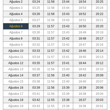
Ağustos 2
03:24
11:58
15:44
18:54
20:25
Ağustos 3
03:25
11:58
15:44
18:53
20:24
Ağustos 4
03:26
11:58
15:43
18:52
20:22
Ağustos 5
03:27
11:58
15:43
18:51
20:21
Ağustos 6
03:29
11:57
15:43
18:50
20:20
Ağustos 7
03:30
11:57
15:43
18:49
20:18
Ağustos 8
03:31
11:57
15:42
18:48
20:17
Ağustos 9
03:32
11:57
15:42
18:47
20:16
Ağustos 10
03:33
11:57
15:42
18:46
20:14
Ağustos 11
03:34
11:57
15:41
18:45
20:13
Ağustos 12
03:35
11:57
15:41
18:44
20:12
Ağustos 13
03:36
11:56
15:40
18:43
20:10
Ağustos 14
03:37
11:56
15:40
18:42
20:09
Ağustos 15
03:38
11:56
15:40
18:40
20:07
Ağustos 16
03:39
11:56
15:39
18:39
20:06
Ağustos 17
03:41
11:56
15:39
18:38
20:04
Ağustos 18
03:42
11:55
15:38
18:37
20:03
Ağustos 19
03:43
11:55
15:38
18:36
20:01