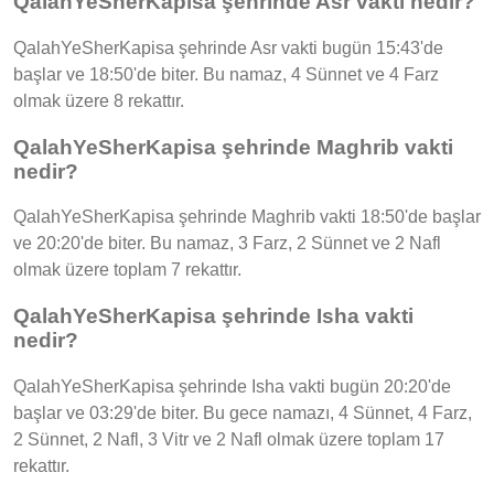
QalahYeSherKapisa şehrinde Asr vakti nedir?
QalahYeSherKapisa şehrinde Asr vakti bugün 15:43'de
başlar ve 18:50'de biter. Bu namaz, 4 Sünnet ve 4 Farz
olmak üzere 8 rekattır.
QalahYeSherKapisa şehrinde Maghrib vakti
nedir?
QalahYeSherKapisa şehrinde Maghrib vakti 18:50'de başlar
ve 20:20'de biter. Bu namaz, 3 Farz, 2 Sünnet ve 2 Nafl
olmak üzere toplam 7 rekattır.
QalahYeSherKapisa şehrinde Isha vakti
nedir?
QalahYeSherKapisa şehrinde Isha vakti bugün 20:20'de
başlar ve 03:29'de biter. Bu gece namazı, 4 Sünnet, 4 Farz,
2 Sünnet, 2 Nafl, 3 Vitr ve 2 Nafl olmak üzere toplam 17
rekattır.