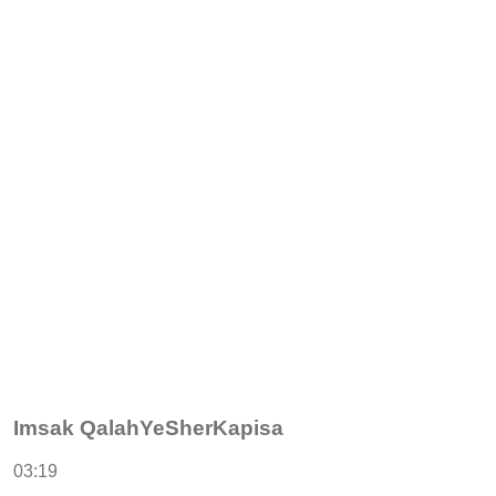
Imsak QalahYeSherKapisa
03:19