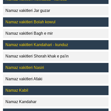
Namaz vakitleri Jar guzar
Namaz vakitleri Bolah kowul
Namaz vakitleri Bagh e mir
Namaz vakitleri Kandahari - kunduz
Namaz vakitleri Shorah khak e pa'in
Namaz vakitleri Nasiri
Namaz vakitleri Afaki
Namaz Kabil
Namaz Kandahar