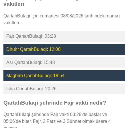
vakitleri
QartahBulaqi için cumartesi 08/08/2026 tarihindeki namaz
vakitleri:
Fajr QartahBulaqi: 03:28
Dhuhr QartahBulaqi: 12:00
Asr QartahBulaqi: 15:48
Maghrib QartahBulaqi: 18:54
Isha QartahBulaqi: 20:26
QartahBulaqi şehrinde Fajr vakti nedir?
QartahBulaqi şehrinde Fajr vakti 03:28'de başlar ve
05:06'de biter. Fajr, 2 Farz ve 2 Sünnet olmak üzere 4