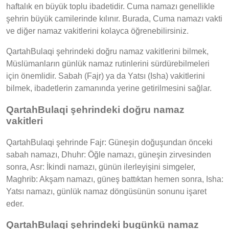
haftalık en büyük toplu ibadetidir. Cuma namazı genellikle
şehrin büyük camilerinde kılınır. Burada, Cuma namazı vakti
ve diğer namaz vakitlerini kolayca öğrenebilirsiniz.
QartahBulaqi şehrindeki doğru namaz vakitlerini bilmek,
Müslümanların günlük namaz rutinlerini sürdürebilmeleri
için önemlidir. Sabah (Fajr) ya da Yatsı (Isha) vakitlerini
bilmek, ibadetlerin zamanında yerine getirilmesini sağlar.
QartahBulaqi şehrindeki doğru namaz
vakitleri
QartahBulaqi şehrinde Fajr: Güneşin doğuşundan önceki
sabah namazı, Dhuhr: Öğle namazı, güneşin zirvesinden
sonra, Asr: İkindi namazı, günün ilerleyişini simgeler,
Maghrib: Akşam namazı, güneş battıktan hemen sonra, Isha:
Yatsı namazı, günlük namaz döngüsünün sonunu işaret
eder.
QartahBulaqi şehrindeki bugünkü namaz