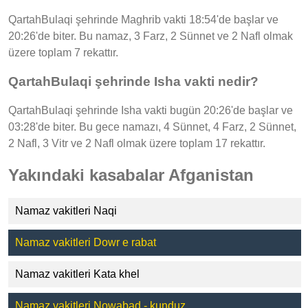
QartahBulaqi şehrinde Maghrib vakti 18:54'de başlar ve
20:26'de biter. Bu namaz, 3 Farz, 2 Sünnet ve 2 Nafl olmak
üzere toplam 7 rekattır.
QartahBulaqi şehrinde Isha vakti nedir?
QartahBulaqi şehrinde Isha vakti bugün 20:26'de başlar ve
03:28'de biter. Bu gece namazı, 4 Sünnet, 4 Farz, 2 Sünnet,
2 Nafl, 3 Vitr ve 2 Nafl olmak üzere toplam 17 rekattır.
Yakındaki kasabalar Afganistan
Namaz vakitleri Naqi
Namaz vakitleri Dowr e rabat
Namaz vakitleri Kata khel
Namaz vakitleri Nowabad - kunduz