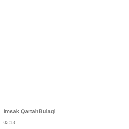
Imsak QartahBulaqi
03:18