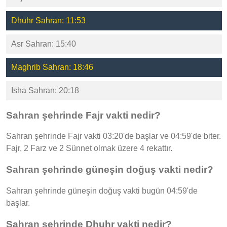
Dhuhr Sahran: 11:53
Asr Sahran: 15:40
Maghrib Sahran: 18:46
Isha Sahran: 20:18
Sahran şehrinde Fajr vakti nedir?
Sahran şehrinde Fajr vakti 03:20'de başlar ve 04:59'de biter.
Fajr, 2 Farz ve 2 Sünnet olmak üzere 4 rekattır.
Sahran şehrinde güneşin doğuş vakti nedir?
Sahran şehrinde güneşin doğuş vakti bugün 04:59'de
başlar.
Sahran şehrinde Dhuhr vakti nedir?