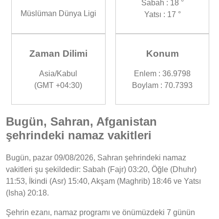
Sabah : 18 °
Müslüman Dünya Ligi
Yatsı : 17 °
Zaman Dilimi
Konum
Asia/Kabul
Enlem : 36.9798
(GMT +04:30)
Boylam : 70.7393
Bugün, Sahran, Afganistan
şehrindeki namaz vakitleri
Bugün, pazar 09/08/2026, Sahran şehrindeki namaz
vakitleri şu şekildedir: Sabah (Fajr) 03:20, Öğle (Dhuhr)
11:53, İkindi (Asr) 15:40, Akşam (Maghrib) 18:46 ve Yatsı
(Isha) 20:18.
Şehrin ezanı, namaz programı ve önümüzdeki 7 günün