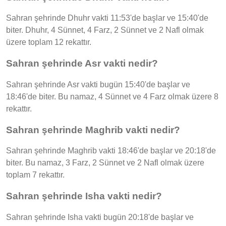
Sahran şehrinde Dhuhr vakti 11:53'de başlar ve 15:40'de
biter. Dhuhr, 4 Sünnet, 4 Farz, 2 Sünnet ve 2 Nafl olmak
üzere toplam 12 rekattır.
Sahran şehrinde Asr vakti nedir?
Sahran şehrinde Asr vakti bugün 15:40'de başlar ve
18:46'de biter. Bu namaz, 4 Sünnet ve 4 Farz olmak üzere 8
rekattır.
Sahran şehrinde Maghrib vakti nedir?
Sahran şehrinde Maghrib vakti 18:46'de başlar ve 20:18'de
biter. Bu namaz, 3 Farz, 2 Sünnet ve 2 Nafl olmak üzere
toplam 7 rekattır.
Sahran şehrinde Isha vakti nedir?
Sahran şehrinde Isha vakti bugün 20:18'de başlar ve