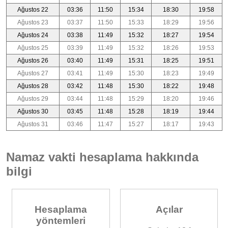
Ağustos 22
03:36
11:50
15:34
18:30
19:58
Ağustos 23
03:37
11:50
15:33
18:29
19:56
Ağustos 24
03:38
11:49
15:32
18:27
19:54
Ağustos 25
03:39
11:49
15:32
18:26
19:53
Ağustos 26
03:40
11:49
15:31
18:25
19:51
Ağustos 27
03:41
11:49
15:30
18:23
19:49
Ağustos 28
03:42
11:48
15:30
18:22
19:48
Ağustos 29
03:44
11:48
15:29
18:20
19:46
Ağustos 30
03:45
11:48
15:28
18:19
19:44
Ağustos 31
03:46
11:47
15:27
18:17
19:43
Namaz vakti hesaplama hakkında
bilgi
Hesaplama
Açılar
yöntemleri