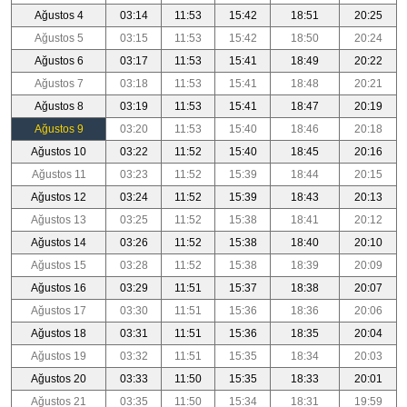
Ağustos 4
03:14
11:53
15:42
18:51
20:25
Ağustos 5
03:15
11:53
15:42
18:50
20:24
Ağustos 6
03:17
11:53
15:41
18:49
20:22
Ağustos 7
03:18
11:53
15:41
18:48
20:21
Ağustos 8
03:19
11:53
15:41
18:47
20:19
Ağustos 9
03:20
11:53
15:40
18:46
20:18
Ağustos 10
03:22
11:52
15:40
18:45
20:16
Ağustos 11
03:23
11:52
15:39
18:44
20:15
Ağustos 12
03:24
11:52
15:39
18:43
20:13
Ağustos 13
03:25
11:52
15:38
18:41
20:12
Ağustos 14
03:26
11:52
15:38
18:40
20:10
Ağustos 15
03:28
11:52
15:38
18:39
20:09
Ağustos 16
03:29
11:51
15:37
18:38
20:07
Ağustos 17
03:30
11:51
15:36
18:36
20:06
Ağustos 18
03:31
11:51
15:36
18:35
20:04
Ağustos 19
03:32
11:51
15:35
18:34
20:03
Ağustos 20
03:33
11:50
15:35
18:33
20:01
Ağustos 21
03:35
11:50
15:34
18:31
19:59