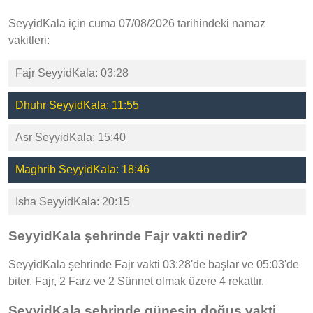
SeyyidKala için cuma 07/08/2026 tarihindeki namaz
vakitleri:
Fajr SeyyidKala: 03:28
Dhuhr SeyyidKala: 11:55
Asr SeyyidKala: 15:40
Maghrib SeyyidKala: 18:46
Isha SeyyidKala: 20:15
SeyyidKala şehrinde Fajr vakti nedir?
SeyyidKala şehrinde Fajr vakti 03:28'de başlar ve 05:03'de
biter. Fajr, 2 Farz ve 2 Sünnet olmak üzere 4 rekattır.
SeyyidKala şehrinde güneşin doğuş vakti