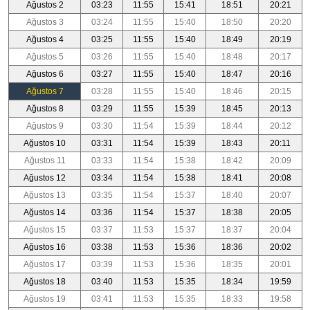
Ağustos 2
03:23
11:55
15:41
18:51
20:21
Ağustos 3
03:24
11:55
15:40
18:50
20:20
Ağustos 4
03:25
11:55
15:40
18:49
20:19
Ağustos 5
03:26
11:55
15:40
18:48
20:17
Ağustos 6
03:27
11:55
15:40
18:47
20:16
Ağustos 7
03:28
11:55
15:40
18:46
20:15
Ağustos 8
03:29
11:55
15:39
18:45
20:13
Ağustos 9
03:30
11:54
15:39
18:44
20:12
Ağustos 10
03:31
11:54
15:39
18:43
20:11
Ağustos 11
03:33
11:54
15:38
18:42
20:09
Ağustos 12
03:34
11:54
15:38
18:41
20:08
Ağustos 13
03:35
11:54
15:37
18:40
20:07
Ağustos 14
03:36
11:54
15:37
18:38
20:05
Ağustos 15
03:37
11:53
15:37
18:37
20:04
Ağustos 16
03:38
11:53
15:36
18:36
20:02
Ağustos 17
03:39
11:53
15:36
18:35
20:01
Ağustos 18
03:40
11:53
15:35
18:34
19:59
Ağustos 19
03:41
11:53
15:35
18:33
19:58