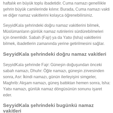
haftalık en büyük toplu ibadetidir. Cuma namazı genellikle
şehrin büyük camilerinde kılınır. Burada, Cuma namazı vakti
ve diğer namaz vakitlerini kolayca öğrenebilirsiniz.
SeyyidKala şehrindeki doğru namaz vakitlerini bilmek,
Müslümanların günlük namaz rutinlerini sürdürebilmeleri
için önemlidir. Sabah (Fajr) ya da Yatsı (Isha) vakitlerini
bilmek, ibadetlerin zamanında yerine getirilmesini sağlar.
SeyyidKala şehrindeki doğru namaz vakitleri
SeyyidKala şehrinde Fajr: Güneşin doğuşundan önceki
sabah namazı, Dhuhr: Öğle namazı, güneşin zirvesinden
sonra, Asr: İkindi namazı, günün ilerleyişini simgeler,
Maghrib: Akşam namazı, güneş battıktan hemen sonra, Isha:
Yatsı namazı, günlük namaz döngüsünün sonunu işaret
eder.
SeyyidKala şehrindeki bugünkü namaz
vakitleri