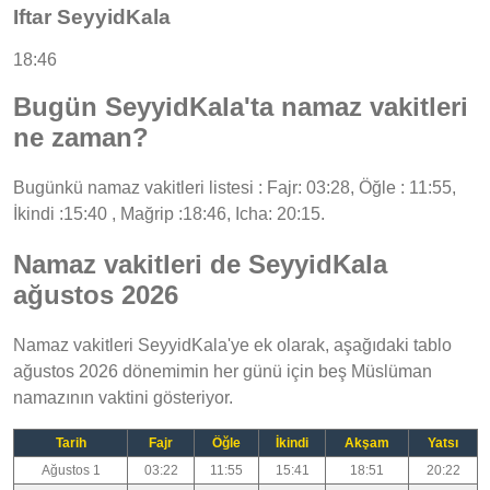
Iftar SeyyidKala
18:46
Bugün SeyyidKala'ta namaz vakitleri
ne zaman?
Bugünkü namaz vakitleri listesi : Fajr: 03:28, Öğle : 11:55,
İkindi :15:40 , Mağrip :18:46, Icha: 20:15.
Namaz vakitleri de SeyyidKala
ağustos 2026
Namaz vakitleri SeyyidKala'ye ek olarak, aşağıdaki tablo
ağustos 2026 dönemimin her günü için beş Müslüman
namazının vaktini gösteriyor.
Tarih
Fajr
Öğle
İkindi
Akşam
Yatsı
Ağustos 1
03:22
11:55
15:41
18:51
20:22