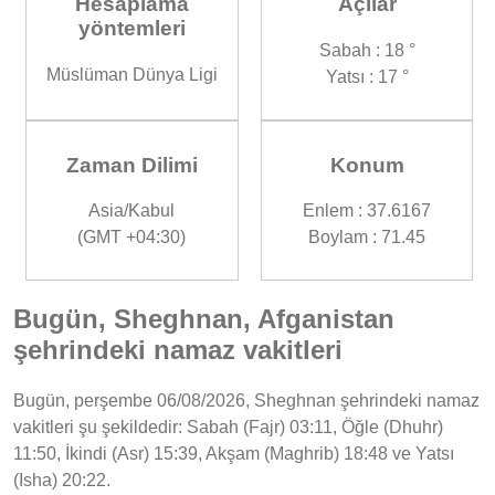
Hesaplama
Açılar
yöntemleri
Sabah : 18 °
Müslüman Dünya Ligi
Yatsı : 17 °
Zaman Dilimi
Konum
Asia/Kabul
Enlem : 37.6167
(GMT +04:30)
Boylam : 71.45
Bugün, Sheghnan, Afganistan
şehrindeki namaz vakitleri
Bugün, perşembe 06/08/2026, Sheghnan şehrindeki namaz
vakitleri şu şekildedir: Sabah (Fajr) 03:11, Öğle (Dhuhr)
11:50, İkindi (Asr) 15:39, Akşam (Maghrib) 18:48 ve Yatsı
(Isha) 20:22.