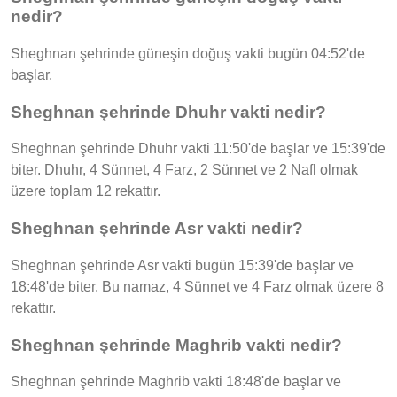
nedir?
Sheghnan şehrinde güneşin doğuş vakti bugün 04:52'de
başlar.
Sheghnan şehrinde Dhuhr vakti nedir?
Sheghnan şehrinde Dhuhr vakti 11:50'de başlar ve 15:39'de
biter. Dhuhr, 4 Sünnet, 4 Farz, 2 Sünnet ve 2 Nafl olmak
üzere toplam 12 rekattır.
Sheghnan şehrinde Asr vakti nedir?
Sheghnan şehrinde Asr vakti bugün 15:39'de başlar ve
18:48'de biter. Bu namaz, 4 Sünnet ve 4 Farz olmak üzere 8
rekattır.
Sheghnan şehrinde Maghrib vakti nedir?
Sheghnan şehrinde Maghrib vakti 18:48'de başlar ve