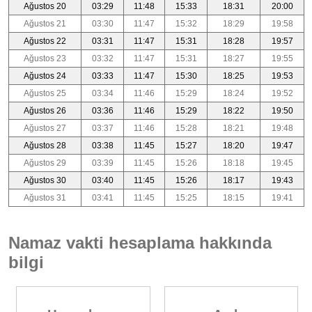
Ağustos 20
03:29
11:48
15:33
18:31
20:00
Ağustos 21
03:30
11:47
15:32
18:29
19:58
Ağustos 22
03:31
11:47
15:31
18:28
19:57
Ağustos 23
03:32
11:47
15:31
18:27
19:55
Ağustos 24
03:33
11:47
15:30
18:25
19:53
Ağustos 25
03:34
11:46
15:29
18:24
19:52
Ağustos 26
03:36
11:46
15:29
18:22
19:50
Ağustos 27
03:37
11:46
15:28
18:21
19:48
Ağustos 28
03:38
11:45
15:27
18:20
19:47
Ağustos 29
03:39
11:45
15:26
18:18
19:45
Ağustos 30
03:40
11:45
15:26
18:17
19:43
Ağustos 31
03:41
11:45
15:25
18:15
19:41
Namaz vakti hesaplama hakkında
bilgi