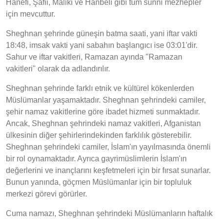
Hanefi, Şafii, Maliki ve Hanbeli gibi tüm sünni mezhepler
için mevcuttur.
Sheghnan şehrinde güneşin batma saati, yani iftar vakti
18:48, imsak vakti yani sabahın başlangıcı ise 03:01'dir.
Sahur ve iftar vakitleri, Ramazan ayında "Ramazan
vakitleri" olarak da adlandırılır.
Sheghnan şehrinde farklı etnik ve kültürel kökenlerden
Müslümanlar yaşamaktadır. Sheghnan şehrindeki camiler,
şehir namaz vakitlerine göre ibadet hizmeti sunmaktadır.
Ancak, Sheghnan şehrindeki namaz vakitleri, Afganistan
ülkesinin diğer şehirlerindekinden farklılık gösterebilir.
Sheghnan şehrindeki camiler, İslam'ın yayılmasında önemli
bir rol oynamaktadır. Ayrıca gayrimüslimlerin İslam'ın
değerlerini ve inançlarını keşfetmeleri için bir fırsat sunarlar.
Bunun yanında, göçmen Müslümanlar için bir topluluk
merkezi görevi görürler.
Cuma namazı, Sheghnan şehrindeki Müslümanların haftalık