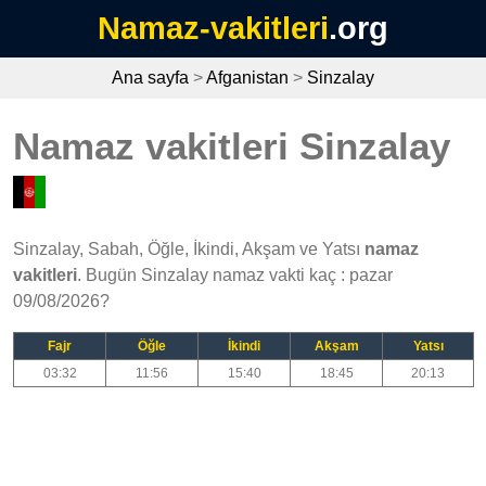
Namaz-vakitleri
.org
Ana sayfa
>
Afganistan
>
Sinzalay
Namaz vakitleri Sinzalay
Sinzalay, Sabah, Öğle, İkindi, Akşam ve Yatsı
namaz
vakitleri
. Bugün Sinzalay namaz vakti kaç : pazar
09/08/2026?
Fajr
Öğle
İkindi
Akşam
Yatsı
03:32
11:56
15:40
18:45
20:13