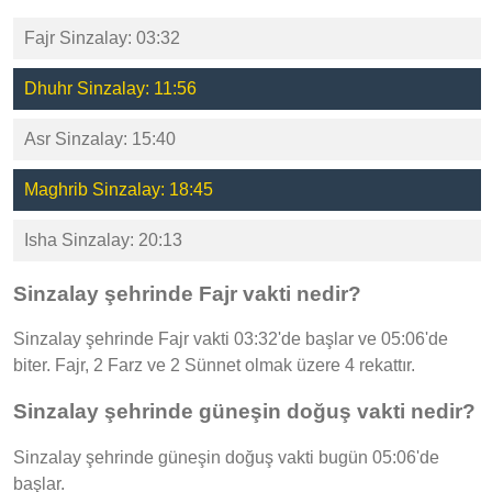
Fajr Sinzalay: 03:32
Dhuhr Sinzalay: 11:56
Asr Sinzalay: 15:40
Maghrib Sinzalay: 18:45
Isha Sinzalay: 20:13
Sinzalay şehrinde Fajr vakti nedir?
Sinzalay şehrinde Fajr vakti 03:32'de başlar ve 05:06'de
biter. Fajr, 2 Farz ve 2 Sünnet olmak üzere 4 rekattır.
Sinzalay şehrinde güneşin doğuş vakti nedir?
Sinzalay şehrinde güneşin doğuş vakti bugün 05:06'de
başlar.