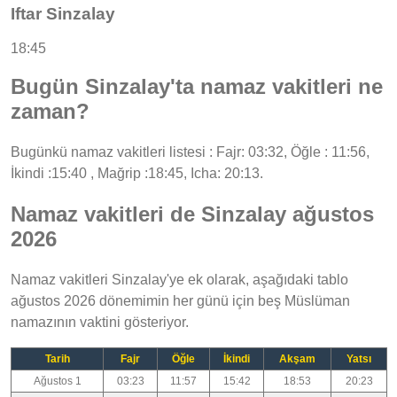
Iftar Sinzalay
18:45
Bugün Sinzalay'ta namaz vakitleri ne
zaman?
Bugünkü namaz vakitleri listesi : Fajr: 03:32, Öğle : 11:56,
İkindi :15:40 , Mağrip :18:45, Icha: 20:13.
Namaz vakitleri de Sinzalay ağustos
2026
Namaz vakitleri Sinzalay'ye ek olarak, aşağıdaki tablo
ağustos 2026 dönemimin her günü için beş Müslüman
namazının vaktini gösteriyor.
Tarih
Fajr
Öğle
İkindi
Akşam
Yatsı
Ağustos 1
03:23
11:57
15:42
18:53
20:23