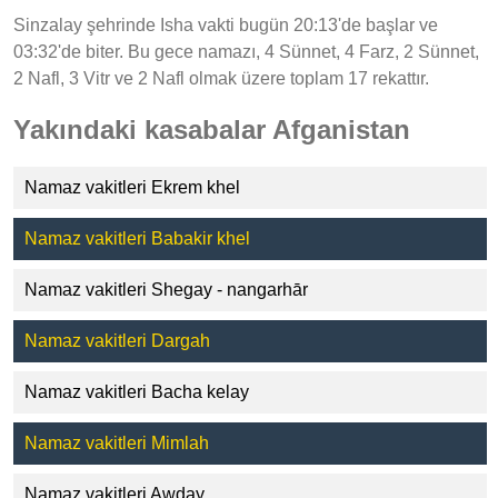
Sinzalay şehrinde Isha vakti bugün 20:13'de başlar ve
03:32'de biter. Bu gece namazı, 4 Sünnet, 4 Farz, 2 Sünnet,
2 Nafl, 3 Vitr ve 2 Nafl olmak üzere toplam 17 rekattır.
Yakındaki kasabalar Afganistan
Namaz vakitleri Ekrem khel
Namaz vakitleri Babakir khel
Namaz vakitleri Shegay - nangarhār
Namaz vakitleri Dargah
Namaz vakitleri Bacha kelay
Namaz vakitleri Mimlah
Namaz vakitleri Awday