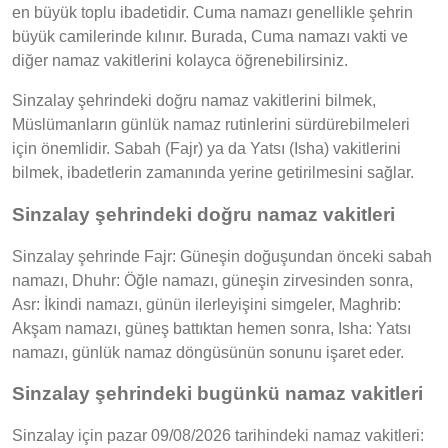
en büyük toplu ibadetidir. Cuma namazı genellikle şehrin
büyük camilerinde kılınır. Burada, Cuma namazı vakti ve
diğer namaz vakitlerini kolayca öğrenebilirsiniz.
Sinzalay şehrindeki doğru namaz vakitlerini bilmek,
Müslümanların günlük namaz rutinlerini sürdürebilmeleri
için önemlidir. Sabah (Fajr) ya da Yatsı (Isha) vakitlerini
bilmek, ibadetlerin zamanında yerine getirilmesini sağlar.
Sinzalay şehrindeki doğru namaz vakitleri
Sinzalay şehrinde Fajr: Güneşin doğuşundan önceki sabah
namazı, Dhuhr: Öğle namazı, güneşin zirvesinden sonra,
Asr: İkindi namazı, günün ilerleyişini simgeler, Maghrib:
Akşam namazı, güneş battıktan hemen sonra, Isha: Yatsı
namazı, günlük namaz döngüsünün sonunu işaret eder.
Sinzalay şehrindeki bugünkü namaz vakitleri
Sinzalay için pazar 09/08/2026 tarihindeki namaz vakitleri: