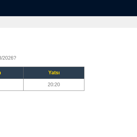
08/2026?
m
Yatsı
20:20