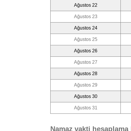
Ağustos 22
Ağustos 23
Ağustos 24
Ağustos 25
Ağustos 26
Ağustos 27
Ağustos 28
Ağustos 29
Ağustos 30
Ağustos 31
Namaz vakti hesaplama 