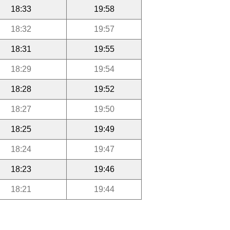
18:33
19:58
18:32
19:57
18:31
19:55
18:29
19:54
18:28
19:52
18:27
19:50
18:25
19:49
18:24
19:47
18:23
19:46
18:21
19:44