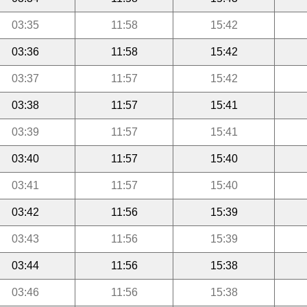
03:35
11:58
15:42
03:36
11:58
15:42
03:37
11:57
15:42
03:38
11:57
15:41
03:39
11:57
15:41
03:40
11:57
15:40
03:41
11:57
15:40
03:42
11:56
15:39
03:43
11:56
15:39
03:44
11:56
15:38
03:46
11:56
15:38