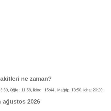
akitleri ne zaman?
3:30, Öğle : 11:58, İkindi :15:44 , Mağrip :18:50, Icha: 20:20.
h ağustos 2026