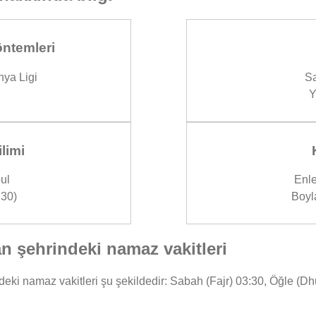
ntemleri
ya Ligi
Sa
Y
limi
ul
Enle
30)
Boyl
n şehrindeki namaz vakitleri
ki namaz vakitleri şu şekildedir: Sabah (Fajr) 03:30, Öğle (Dhu