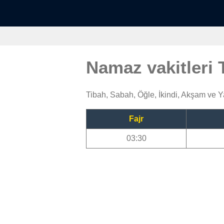
Namaz vakitleri
Tibah, Sabah, Öğle, İkindi, Akşam ve Y
Fajr
03:30