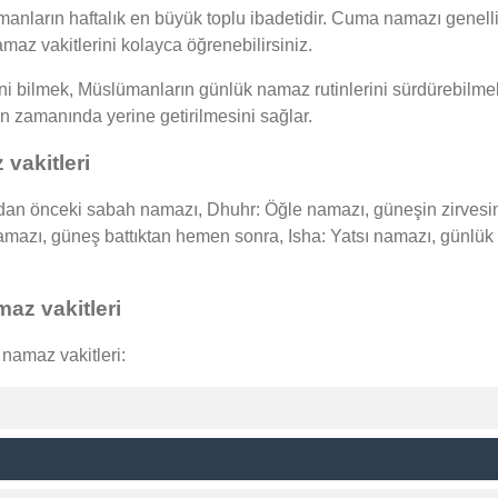
ların haftalık en büyük toplu ibadetidir. Cuma namazı genellikl
az vakitlerini kolayca öğrenebilirsiniz.
i bilmek, Müslümanların günlük namaz rutinlerini sürdürebilmele
rin zamanında yerine getirilmesini sağlar.
vakitleri
an önceki sabah namazı, Dhuhr: Öğle namazı, güneşin zirvesin
 namazı, güneş battıktan hemen sonra, Isha: Yatsı namazı, günl
az vakitleri
namaz vakitleri: