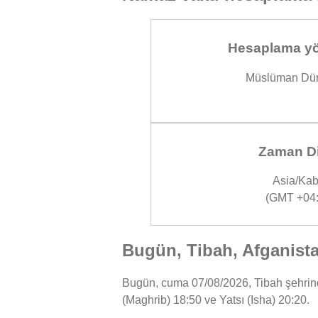
Hesaplama yö
Müslüman Dün
Zaman Di
Asia/Kab
(GMT +04:
Bugün, Tibah, Afganista
Bugün, cuma 07/08/2026, Tibah şehrinde
(Maghrib) 18:50 ve Yatsı (Isha) 20:20.