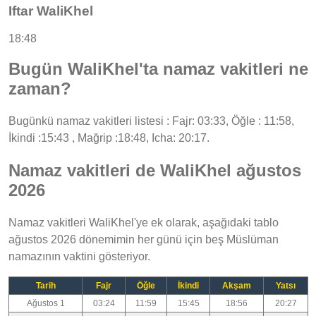
Iftar WaliKhel
18:48
Bugün WaliKhel'ta namaz vakitleri ne
zaman?
Bugünkü namaz vakitleri listesi : Fajr: 03:33, Öğle : 11:58,
İkindi :15:43 , Mağrip :18:48, Icha: 20:17.
Namaz vakitleri de WaliKhel ağustos
2026
Namaz vakitleri WaliKhel'ye ek olarak, aşağıdaki tablo
ağustos 2026 dönemimin her günü için beş Müslüman
namazının vaktini gösteriyor.
Tarih
Fajr
Öğle
İkindi
Akşam
Yatsı
Ağustos 1
03:24
11:59
15:45
18:56
20:27