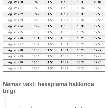
Ağustos 20
03:45
11:56
15:38
18:35
20:01
Ağustos 21
03:46
11:56
15:38
18:34
19:59
Ağustos 22
03:47
11:56
15:37
18:33
19:58
Ağustos 23
03:48
11:55
15:37
18:32
19:56
Ağustos 24
03:49
11:55
15:36
18:30
19:55
Ağustos 25
03:50
11:55
15:36
18:29
19:53
Ağustos 26
03:51
11:54
15:35
18:28
19:52
Ağustos 27
03:52
11:54
15:34
18:26
19:50
Ağustos 28
03:53
11:54
15:34
18:25
19:49
Ağustos 29
03:54
11:54
15:33
18:24
19:47
Ağustos 30
03:55
11:53
15:32
18:22
19:46
Ağustos 31
03:56
11:53
15:32
18:21
19:44
Namaz vakti hesaplama hakkında
bilgi