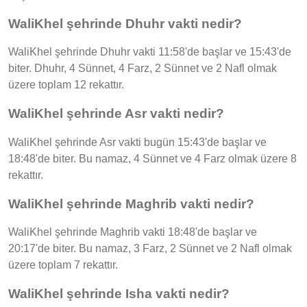
WaliKhel şehrinde Dhuhr vakti nedir?
WaliKhel şehrinde Dhuhr vakti 11:58'de başlar ve 15:43'de
biter. Dhuhr, 4 Sünnet, 4 Farz, 2 Sünnet ve 2 Nafl olmak
üzere toplam 12 rekattır.
WaliKhel şehrinde Asr vakti nedir?
WaliKhel şehrinde Asr vakti bugün 15:43'de başlar ve
18:48'de biter. Bu namaz, 4 Sünnet ve 4 Farz olmak üzere 8
rekattır.
WaliKhel şehrinde Maghrib vakti nedir?
WaliKhel şehrinde Maghrib vakti 18:48'de başlar ve
20:17'de biter. Bu namaz, 3 Farz, 2 Sünnet ve 2 Nafl olmak
üzere toplam 7 rekattır.
WaliKhel şehrinde Isha vakti nedir?