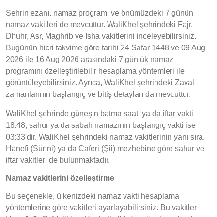
Şehrin ezanı, namaz programı ve önümüzdeki 7 günün
namaz vakitleri de mevcuttur. WaliKhel şehrindeki Fajr,
Dhuhr, Asr, Maghrib ve Isha vakitlerini inceleyebilirsiniz.
Bugünün hicri takvime göre tarihi 24 Safar 1448 ve 09 Aug
2026 ile 16 Aug 2026 arasındaki 7 günlük namaz
programını özelleştirilebilir hesaplama yöntemleri ile
görüntüleyebilirsiniz. Ayrıca, WaliKhel şehrindeki Zaval
zamanlarının başlangıç ve bitiş detayları da mevcuttur.
WaliKhel şehrinde güneşin batma saati ya da iftar vakti
18:48, sahur ya da sabah namazının başlangıç vakti ise
03:33'dir. WaliKhel şehrindeki namaz vakitlerinin yanı sıra,
Hanefi (Sünni) ya da Caferi (Şii) mezhebine göre sahur ve
iftar vakitleri de bulunmaktadır.
Namaz vakitlerini özelleştirme
Bu seçenekle, ülkenizdeki namaz vakti hesaplama
yöntemlerine göre vakitleri ayarlayabilirsiniz. Bu vakitler