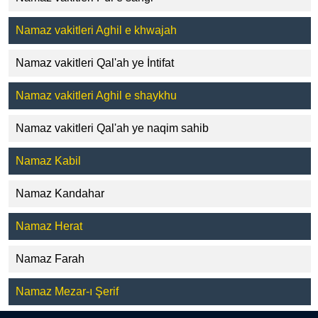
Namaz vakitleri Aghil e khwajah
Namaz vakitleri Qal'ah ye İntifat
Namaz vakitleri Aghil e shaykhu
Namaz vakitleri Qal'ah ye naqim sahib
Namaz Kabil
Namaz Kandahar
Namaz Herat
Namaz Farah
Namaz Mezar-ı Şerif