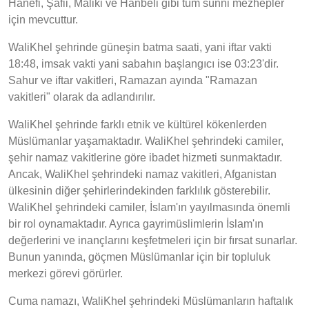
Hanefi, Şafii, Maliki ve Hanbeli gibi tüm sünni mezhepler
için mevcuttur.
WaliKhel şehrinde güneşin batma saati, yani iftar vakti
18:48, imsak vakti yani sabahın başlangıcı ise 03:23'dir.
Sahur ve iftar vakitleri, Ramazan ayında "Ramazan
vakitleri" olarak da adlandırılır.
WaliKhel şehrinde farklı etnik ve kültürel kökenlerden
Müslümanlar yaşamaktadır. WaliKhel şehrindeki camiler,
şehir namaz vakitlerine göre ibadet hizmeti sunmaktadır.
Ancak, WaliKhel şehrindeki namaz vakitleri, Afganistan
ülkesinin diğer şehirlerindekinden farklılık gösterebilir.
WaliKhel şehrindeki camiler, İslam'ın yayılmasında önemli
bir rol oynamaktadır. Ayrıca gayrimüslimlerin İslam'ın
değerlerini ve inançlarını keşfetmeleri için bir fırsat sunarlar.
Bunun yanında, göçmen Müslümanlar için bir topluluk
merkezi görevi görürler.
Cuma namazı, WaliKhel şehrindeki Müslümanların haftalık