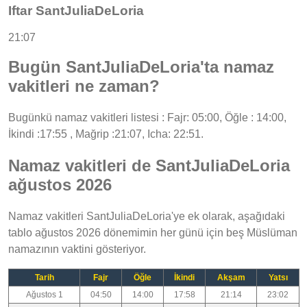
Iftar SantJuliaDeLoria
21:07
Bugün SantJuliaDeLoria'ta namaz
vakitleri ne zaman?
Bugünkü namaz vakitleri listesi : Fajr: 05:00, Öğle : 14:00,
İkindi :17:55 , Mağrip :21:07, Icha: 22:51.
Namaz vakitleri de SantJuliaDeLoria
ağustos 2026
Namaz vakitleri SantJuliaDeLoria'ye ek olarak, aşağıdaki
tablo ağustos 2026 dönemimin her günü için beş Müslüman
namazının vaktini gösteriyor.
Tarih
Fajr
Öğle
İkindi
Akşam
Yatsı
Ağustos 1
04:50
14:00
17:58
21:14
23:02