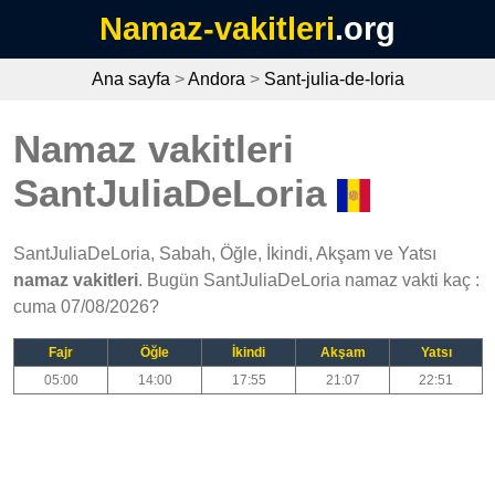
Namaz-vakitleri
.org
Ana sayfa
>
Andora
>
Sant-julia-de-loria
Namaz vakitleri
SantJuliaDeLoria
SantJuliaDeLoria, Sabah, Öğle, İkindi, Akşam ve Yatsı
namaz vakitleri
. Bugün SantJuliaDeLoria namaz vakti kaç :
cuma 07/08/2026?
Fajr
Öğle
İkindi
Akşam
Yatsı
05:00
14:00
17:55
21:07
22:51