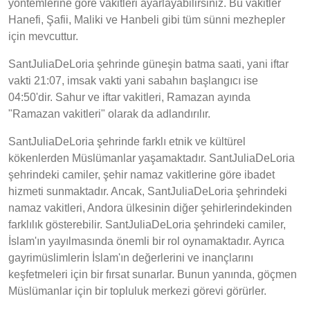
yöntemlerine göre vakitleri ayarlayabilirsiniz. Bu vakitler
Hanefi, Şafii, Maliki ve Hanbeli gibi tüm sünni mezhepler
için mevcuttur.
SantJuliaDeLoria şehrinde güneşin batma saati, yani iftar
vakti 21:07, imsak vakti yani sabahın başlangıcı ise
04:50'dir. Sahur ve iftar vakitleri, Ramazan ayında
"Ramazan vakitleri" olarak da adlandırılır.
SantJuliaDeLoria şehrinde farklı etnik ve kültürel
kökenlerden Müslümanlar yaşamaktadır. SantJuliaDeLoria
şehrindeki camiler, şehir namaz vakitlerine göre ibadet
hizmeti sunmaktadır. Ancak, SantJuliaDeLoria şehrindeki
namaz vakitleri, Andora ülkesinin diğer şehirlerindekinden
farklılık gösterebilir. SantJuliaDeLoria şehrindeki camiler,
İslam'ın yayılmasında önemli bir rol oynamaktadır. Ayrıca
gayrimüslimlerin İslam'ın değerlerini ve inançlarını
keşfetmeleri için bir fırsat sunarlar. Bunun yanında, göçmen
Müslümanlar için bir topluluk merkezi görevi görürler.