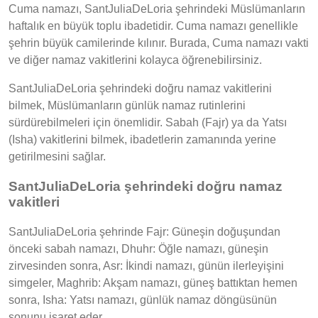
Cuma namazı, SantJuliaDeLoria şehrindeki Müslümanların
haftalık en büyük toplu ibadetidir. Cuma namazı genellikle
şehrin büyük camilerinde kılınır. Burada, Cuma namazı vakti
ve diğer namaz vakitlerini kolayca öğrenebilirsiniz.
SantJuliaDeLoria şehrindeki doğru namaz vakitlerini
bilmek, Müslümanların günlük namaz rutinlerini
sürdürebilmeleri için önemlidir. Sabah (Fajr) ya da Yatsı
(Isha) vakitlerini bilmek, ibadetlerin zamanında yerine
getirilmesini sağlar.
SantJuliaDeLoria şehrindeki doğru namaz
vakitleri
SantJuliaDeLoria şehrinde Fajr: Güneşin doğuşundan
önceki sabah namazı, Dhuhr: Öğle namazı, güneşin
zirvesinden sonra, Asr: İkindi namazı, günün ilerleyişini
simgeler, Maghrib: Akşam namazı, güneş battıktan hemen
sonra, Isha: Yatsı namazı, günlük namaz döngüsünün
sonunu işaret eder.