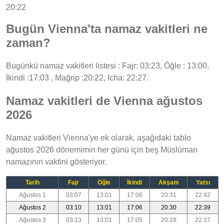
20:22
Bugün Vienna'ta namaz vakitleri ne
zaman?
Bugünkü namaz vakitleri listesi : Fajr: 03:23, Öğle : 13:00,
İkindi :17:03 , Mağrip :20:22, Icha: 22:27.
Namaz vakitleri de Vienna ağustos
2026
Namaz vakitleri Vienna'ye ek olarak, aşağıdaki tablo
ağustos 2026 dönemimin her günü için beş Müslüman
namazının vaktini gösteriyor.
Tarih
Fajr
Öğle
İkindi
Akşam
Yatsı
Ağustos 1
03:07
13:01
17:06
20:31
22:42
Ağustos 2
03:10
13:01
17:06
20:30
22:39
Ağustos 3
03:13
13:01
17:05
20:28
22:37