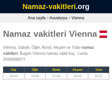
Namaz-vakitleri
.org
Ana sayfa
>
Avusturya
>
Vienna
Namaz vakitleri Vienna
Vienna, Sabah, Öğle, İkindi, Akşam ve Yatsı
namaz
vakitleri
. Bugün Vienna namaz vakti kaç : cuma
2026/08/07?
Fajr
Öğle
İkindi
Akşam
Yatsı
03:23
13:00
17:03
20:22
22:27