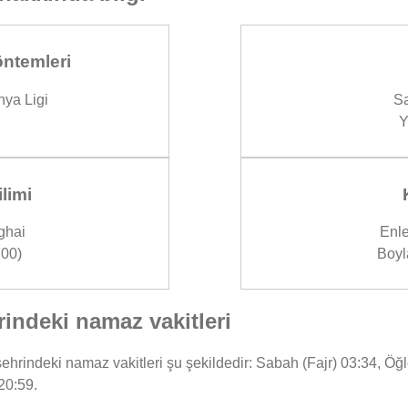
ntemleri
ya Ligi
Sa
Y
limi
ghai
Enle
00)
Boyl
rindeki namaz vakitleri
hrindeki namaz vakitleri şu şekildedir: Sabah (Fajr) 03:34, Öğle
20:59.