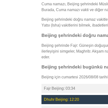
Cuma namazı, Beijing şehrindeki Müslüm
Burada, Cuma namazı vakti ve diğer nam
Beijing şehrindeki doğru namaz vakitler
Yatsı (Isha) vakitlerini bilmek, ibadetle
Beijing şehrindeki doğru nama
Beijing şehrinde Fajr: Güneşin doğuşu
ilerleyişini simgeler, Maghrib: Akşam
eder.
Beijing şehrindeki bugünkü na
Beijing için cumartesi 2026/08/08 tarih
Fajr Beijing: 03:34
Dhuhr Beijing: 12:20