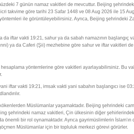
deki 7 günün namaz vakitleri de mevcuttur. Beijing şehrindeki 
 hicri takvime göre tarihi 23 Safar 1448 ve 08 Aug 2026 ile 15 
yöntemleri ile görüntüleyebilirsiniz. Ayrıca, Beijing şehrindeki 
 da iftar vakti 19:21, sahur ya da sabah namazının başlangıç vak
nni) ya da Caferi (Şii) mezhebine göre sahur ve iftar vakitleri d
esaplama yöntemlerine göre vakitleri ayarlayabilirsiniz. Bu vaki
.
ni iftar vakti 19:21, imsak vakti yani sabahın başlangıcı ise 03:
andırılır.
el kökenlerden Müslümanlar yaşamaktadır. Beijing şehrindeki cami
ng şehrindeki namaz vakitleri, Çin ülkesinin diğer şehirlerindekin
a önemli bir rol oynamaktadır. Ayrıca gayrimüslimlerin İslam'ın d
, göçmen Müslümanlar için bir topluluk merkezi görevi görürler.