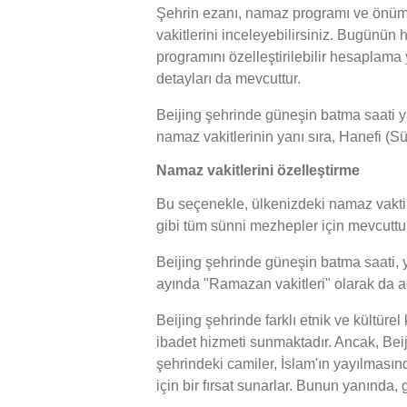
Şehrin ezanı, namaz programı ve önümüz
vakitlerini inceleyebilirsiniz. Bugünün
programını özelleştirilebilir hesaplama 
detayları da mevcuttur.
Beijing şehrinde güneşin batma saati ya
namaz vakitlerinin yanı sıra, Hanefi (Sü
Namaz vakitlerini özelleştirme
Bu seçenekle, ülkenizdeki namaz vakti h
gibi tüm sünni mezhepler için mevcuttur
Beijing şehrinde güneşin batma saati, ya
ayında "Ramazan vakitleri" olarak da adl
Beijing şehrinde farklı etnik ve kültür
ibadet hizmeti sunmaktadır. Ancak, Beiji
şehrindeki camiler, İslam'ın yayılmasınd
için bir fırsat sunarlar. Bunun yanında