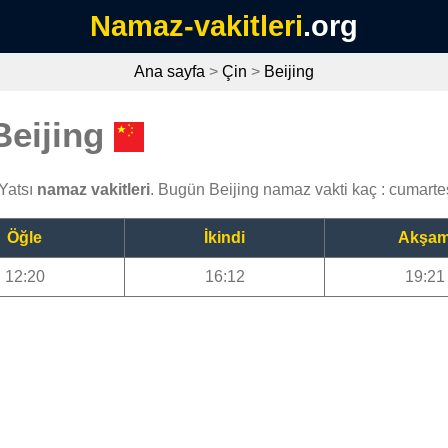
Namaz-vakitleri
.org
Ana sayfa
>
Çin
>
Beijing
Beijing
 Yatsı
namaz vakitleri
. Bugün Beijing namaz vakti kaç : cumart
Öğle
İkindi
Akşa
12:20
16:12
19:21