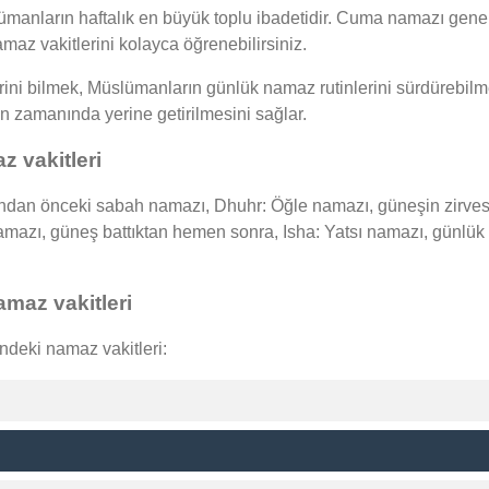
anların haftalık en büyük toplu ibadetidir. Cuma namazı genelli
az vakitlerini kolayca öğrenebilirsiniz.
ini bilmek, Müslümanların günlük namaz rutinlerini sürdürebilme
rin zamanında yerine getirilmesini sağlar.
z vakitleri
ndan önceki sabah namazı, Dhuhr: Öğle namazı, güneşin zirvesi
 namazı, güneş battıktan hemen sonra, Isha: Yatsı namazı, günl
maz vakitleri
indeki namaz vakitleri: