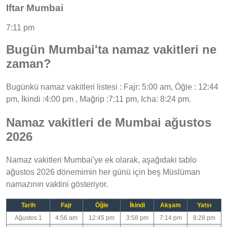
Iftar Mumbai
7:11 pm
Bugün Mumbai'ta namaz vakitleri ne
zaman?
Bugünkü namaz vakitleri listesi : Fajr: 5:00 am, Öğle : 12:44
pm, İkindi :4:00 pm , Mağrip :7:11 pm, Icha: 8:24 pm.
Namaz vakitleri de Mumbai ağustos
2026
Namaz vakitleri Mumbai'ye ek olarak, aşağıdaki tablo
ağustos 2026 dönemimin her günü için beş Müslüman
namazının vaktini gösteriyor.
Tarih
Fajr
Öğle
İkindi
Akşam
Yatsı
Ağustos 1
4:56 am
12:45 pm
3:58 pm
7:14 pm
8:28 pm