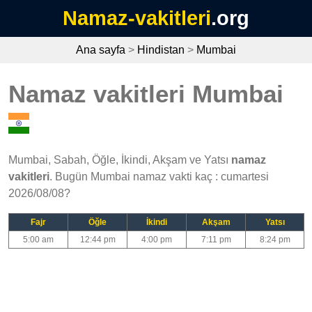
Namaz-vakitleri
.org
Ana sayfa
>
Hindistan
>
Mumbai
Namaz vakitleri Mumbai
Mumbai, Sabah, Öğle, İkindi, Akşam ve Yatsı
namaz
vakitleri
. Bugün Mumbai namaz vakti kaç : cumartesi
2026/08/08?
Fajr
Öğle
İkindi
Akşam
Yatsı
5:00 am
12:44 pm
4:00 pm
7:11 pm
8:24 pm