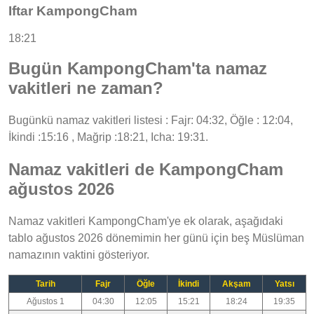
Iftar KampongCham
18:21
Bugün KampongCham'ta namaz
vakitleri ne zaman?
Bugünkü namaz vakitleri listesi : Fajr: 04:32, Öğle : 12:04,
İkindi :15:16 , Mağrip :18:21, Icha: 19:31.
Namaz vakitleri de KampongCham
ağustos 2026
Namaz vakitleri KampongCham'ye ek olarak, aşağıdaki
tablo ağustos 2026 dönemimin her günü için beş Müslüman
namazının vaktini gösteriyor.
Tarih
Fajr
Öğle
İkindi
Akşam
Yatsı
Ağustos 1
04:30
12:05
15:21
18:24
19:35