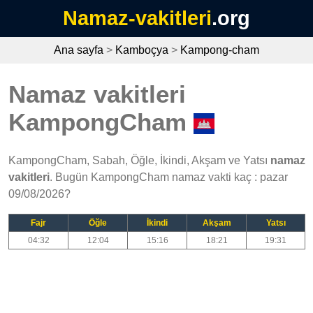
Namaz-vakitleri
.org
Ana sayfa
>
Kamboçya
>
Kampong-cham
Namaz vakitleri
KampongCham
KampongCham, Sabah, Öğle, İkindi, Akşam ve Yatsı
namaz
vakitleri
. Bugün KampongCham namaz vakti kaç : pazar
09/08/2026?
Fajr
Öğle
İkindi
Akşam
Yatsı
04:32
12:04
15:16
18:21
19:31