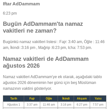
Iftar AdDammam
6:23 pm
Bugün AdDammam'ta namaz
vakitleri ne zaman?
Bugünkü namaz vakitleri listesi : Fajr: 3:40 am, Öğle : 11:46
am, İkindi :3:16 pm , Mağrip :6:23 pm, Icha: 7:53 pm.
Namaz vakitleri de AdDammam
ağustos 2026
Namaz vakitleri AdDammam'ye ek olarak, aşağıdaki tablo
ağustos 2026 dönemimin her günü için beş Müslüman
namazının vaktini gösteriyor.
Tarih
Fajr
Öğle
İkindi
Akşam
Yatsı
Ağustos 1
3:37 am
11:46 am
3:16 pm
6:27 pm
7:57 pm