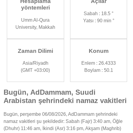
Hesaplama
Açılar
yöntemleri
Sabah : 18.5 °
Umm Al-Qura
Yatsı : 90 min °
University, Makkah
Zaman Dilimi
Konum
Asia/Riyadh
Enlem : 26.4333
(GMT +03:00)
Boylam : 50.1
Bugün, AdDammam, Suudi
Arabistan şehrindeki namaz vakitleri
Bugün, perşembe 06/08/2026, AdDammam şehrindeki
namaz vakitleri şu şekildedir: Sabah (Fajr) 3:40 am, Öğle
(Dhuhr) 11:46 am, İkindi (Asr) 3:16 pm, Akşam (Maghrib)