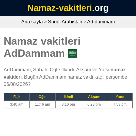
Namaz-vakitleri
.org
Ana sayfa
>
Suudi Arabistan
>
Ad-dammam
Namaz vakitleri
AdDammam
AdDammam, Sabah, Öğle, İkindi, Akşam ve Yatsı
namaz
vakitleri
. Bugün AdDammam namaz vakti kaç : perşembe
06/08/2026?
Fajr
Öğle
İkindi
Akşam
Yatsı
3:40 am
11:46 am
3:16 pm
6:23 pm
7:53 pm