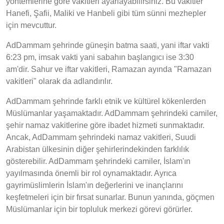
yöntemlerine göre vakitleri ayarlayabilirsiniz. Bu vakitler
Hanefi, Şafii, Maliki ve Hanbeli gibi tüm sünni mezhepler
için mevcuttur.
AdDammam şehrinde güneşin batma saati, yani iftar vakti
6:23 pm, imsak vakti yani sabahın başlangıcı ise 3:30
am'dir. Sahur ve iftar vakitleri, Ramazan ayında "Ramazan
vakitleri" olarak da adlandırılır.
AdDammam şehrinde farklı etnik ve kültürel kökenlerden
Müslümanlar yaşamaktadır. AdDammam şehrindeki camiler,
şehir namaz vakitlerine göre ibadet hizmeti sunmaktadır.
Ancak, AdDammam şehrindeki namaz vakitleri, Suudi
Arabistan ülkesinin diğer şehirlerindekinden farklılık
gösterebilir. AdDammam şehrindeki camiler, İslam'ın
yayılmasında önemli bir rol oynamaktadır. Ayrıca
gayrimüslimlerin İslam'ın değerlerini ve inançlarını
keşfetmeleri için bir fırsat sunarlar. Bunun yanında, göçmen
Müslümanlar için bir topluluk merkezi görevi görürler.