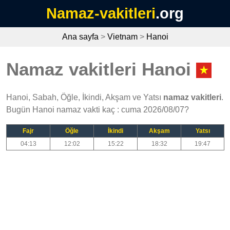
Namaz-vakitleri
.org
Ana sayfa
>
Vietnam
>
Hanoi
Namaz vakitleri Hanoi
Hanoi, Sabah, Öğle, İkindi, Akşam ve Yatsı
namaz vakitleri
.
Bugün Hanoi namaz vakti kaç : cuma 2026/08/07?
Fajr
Öğle
İkindi
Akşam
Yatsı
04:13
12:02
15:22
18:32
19:47