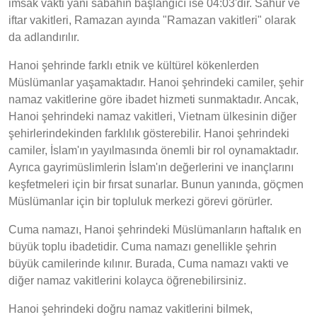
imsak vakti yani sabahın başlangıcı ise 04:03'dir. Sahur ve
iftar vakitleri, Ramazan ayında "Ramazan vakitleri" olarak
da adlandırılır.
Hanoi şehrinde farklı etnik ve kültürel kökenlerden
Müslümanlar yaşamaktadır. Hanoi şehrindeki camiler, şehir
namaz vakitlerine göre ibadet hizmeti sunmaktadır. Ancak,
Hanoi şehrindeki namaz vakitleri, Vietnam ülkesinin diğer
şehirlerindekinden farklılık gösterebilir. Hanoi şehrindeki
camiler, İslam'ın yayılmasında önemli bir rol oynamaktadır.
Ayrıca gayrimüslimlerin İslam'ın değerlerini ve inançlarını
keşfetmeleri için bir fırsat sunarlar. Bunun yanında, göçmen
Müslümanlar için bir topluluk merkezi görevi görürler.
Cuma namazı, Hanoi şehrindeki Müslümanların haftalık en
büyük toplu ibadetidir. Cuma namazı genellikle şehrin
büyük camilerinde kılınır. Burada, Cuma namazı vakti ve
diğer namaz vakitlerini kolayca öğrenebilirsiniz.
Hanoi şehrindeki doğru namaz vakitlerini bilmek,