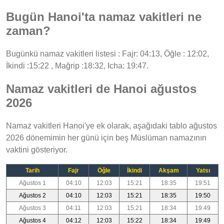
Bugün Hanoi'ta namaz vakitleri ne
zaman?
Bugünkü namaz vakitleri listesi : Fajr: 04:13, Öğle : 12:02,
İkindi :15:22 , Mağrip :18:32, Icha: 19:47.
Namaz vakitleri de Hanoi ağustos
2026
Namaz vakitleri Hanoi'ye ek olarak, aşağıdaki tablo ağustos
2026 dönemimin her günü için beş Müslüman namazının
vaktini gösteriyor.
Tarih
Fajr
Öğle
İkindi
Akşam
Yatsı
Ağustos 1
04:10
12:03
15:21
18:35
19:51
Ağustos 2
04:10
12:03
15:21
18:35
19:50
Ağustos 3
04:11
12:03
15:21
18:34
19:49
Ağustos 4
04:12
12:03
15:22
18:34
19:49