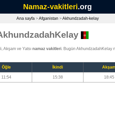
Namaz-vakitleri
.org
Ana sayfa
>
Afganistan
>
Akhundzadah-kelay
i AkhundzadahKelay
i, Akşam ve Yatsı
namaz vakitleri
. Bugün AkhundzadahKelay n
Öğle
İkindi
Akşa
11:54
15:38
18:45