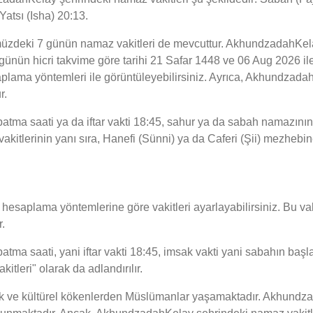
atsı (Isha) 20:13.
zdeki 7 günün namaz vakitleri de mevcuttur. AkhundzadahKelay
 Bugünün hicri takvime göre tarihi 21 Safar 1448 ve 06 Aug 2026 
saplama yöntemleri ile görüntüleyebilirsiniz. Ayrıca, Akhundzad
r.
a saati ya da iftar vakti 18:45, sahur ya da sabah namazının b
lerinin yanı sıra, Hanefi (Sünni) ya da Caferi (Şii) mezhebine 
esaplama yöntemlerine göre vakitleri ayarlayabilirsiniz. Bu vaki
.
 saati, yani iftar vakti 18:45, imsak vakti yani sabahın başlang
tleri" olarak da adlandırılır.
k ve kültürel kökenlerden Müslümanlar yaşamaktadır. Akhundza