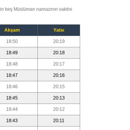
çin beş Müslüman namazının vaktini
Akşam
Yatsı
18:50
20:19
18:49
20:18
18:48
20:17
18:47
20:16
18:46
20:15
18:45
20:13
18:44
20:12
18:43
20:11