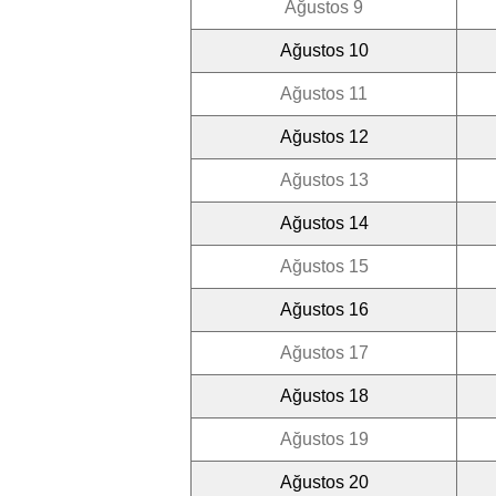
Ağustos 9
Ağustos 10
Ağustos 11
Ağustos 12
Ağustos 13
Ağustos 14
Ağustos 15
Ağustos 16
Ağustos 17
Ağustos 18
Ağustos 19
Ağustos 20