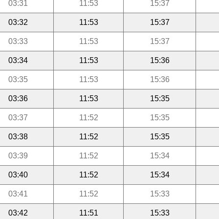
03:31
11:53
15:37
03:32
11:53
15:37
03:33
11:53
15:37
03:34
11:53
15:36
03:35
11:53
15:36
03:36
11:53
15:35
03:37
11:52
15:35
03:38
11:52
15:35
03:39
11:52
15:34
03:40
11:52
15:34
03:41
11:52
15:33
03:42
11:51
15:33