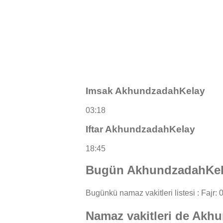
Imsak AkhundzadahKelay
03:18
Iftar AkhundzadahKelay
18:45
Bugün AkhundzadahKela
Bugünkü namaz vakitleri listesi : Fajr: 0
Namaz vakitleri de Akh