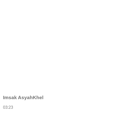
Imsak AsyahKhel
03:23