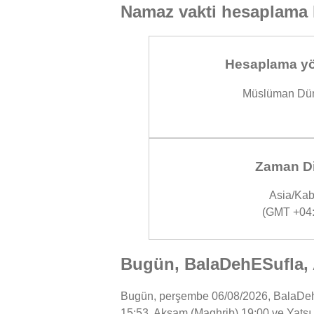
Namaz vakti hesaplama 
Hesaplama yö
Müslüman Dün
Zaman Di
Asia/Kab
(GMT +04:
Bugün, BalaDehESufla, A
Bugün, perşembe 06/08/2026, BalaDehESu
15:53, Akşam (Maghrib) 19:00 ve Yatsı 