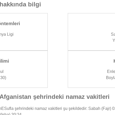
hakkında bilgi
ntemleri
ya Ligi
Sa
Y
limi
ul
Enle
30)
Boyl
fganistan şehrindeki namaz vakitleri
fla şehrindeki namaz vakitleri şu şekildedir: Sabah (Fajr) 03:
(Isha) 20:24.