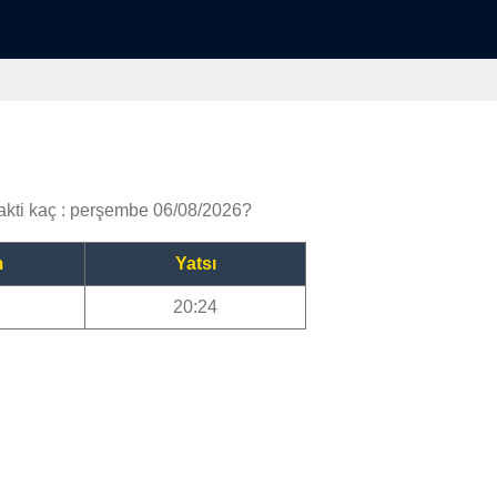
kti kaç : perşembe 06/08/2026?
m
Yatsı
20:24