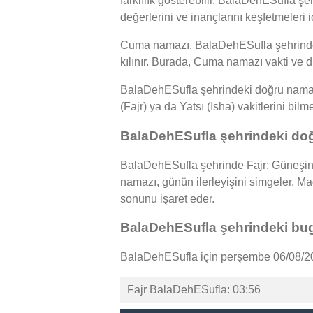
farklılık gösterebilir. BalaDehESufla şe
değerlerini ve inançlarını keşfetmeleri 
Cuma namazı, BalaDehESufla şehrindeki
kılınır. Burada, Cuma namazı vakti ve d
BalaDehESufla şehrindeki doğru namaz v
(Fajr) ya da Yatsı (Isha) vakitlerini bil
BalaDehESufla şehrindeki doğ
BalaDehESufla şehrinde Fajr: Güneşin 
namazı, günün ilerleyişini simgeler, 
sonunu işaret eder.
BalaDehESufla şehrindeki bug
BalaDehESufla için perşembe 06/08/202
Fajr BalaDehESufla: 03:56