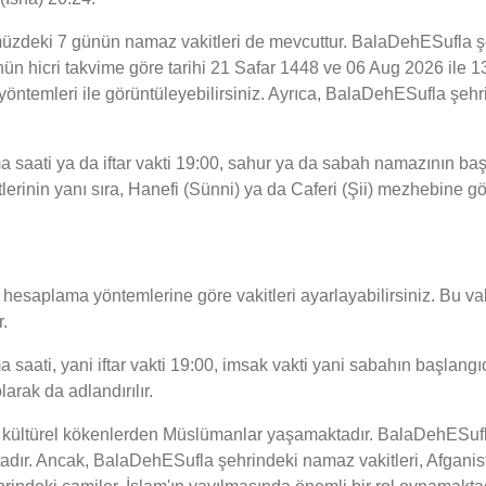
zdeki 7 günün namaz vakitleri de mevcuttur. BalaDehESufla şeh
günün hicri takvime göre tarihi 21 Safar 1448 ve 06 Aug 2026 il
 yöntemleri ile görüntüleyebilirsiniz. Ayrıca, BalaDehESufla şe
aati ya da iftar vakti 19:00, sahur ya da sabah namazının başla
inin yanı sıra, Hanefi (Sünni) ya da Caferi (Şii) mezhebine göre
esaplama yöntemlerine göre vakitleri ayarlayabilirsiniz. Bu vaki
.
ti, yani iftar vakti 19:00, imsak vakti yani sabahın başlangıcı i
rak da adlandırılır.
e kültürel kökenlerden Müslümanlar yaşamaktadır. BalaDehESufl
tadır. Ancak, BalaDehESufla şehrindeki namaz vakitleri, Afganis