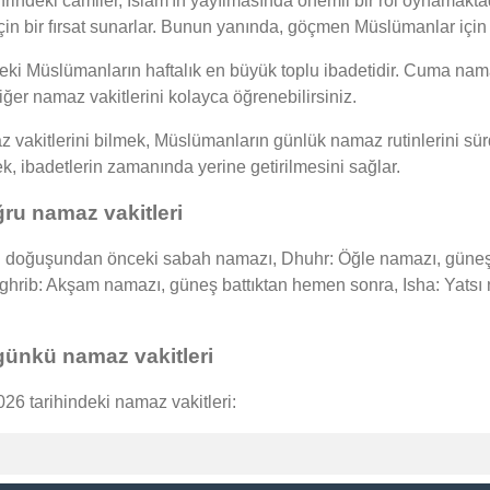
hrindeki camiler, İslam'ın yayılmasında önemli bir rol oynamaktad
için bir fırsat sunarlar. Bunun yanında, göçmen Müslümanlar için 
 Müslümanların haftalık en büyük toplu ibadetidir. Cuma nama
iğer namaz vakitlerini kolayca öğrenebilirsiniz.
akitlerini bilmek, Müslümanların günlük namaz rutinlerini sürd
mek, ibadetlerin zamanında yerine getirilmesini sağlar.
ru namaz vakitleri
doğuşundan önceki sabah namazı, Dhuhr: Öğle namazı, güneşin 
Maghrib: Akşam namazı, güneş battıktan hemen sonra, Isha: Yat
ünkü namaz vakitleri
6 tarihindeki namaz vakitleri: