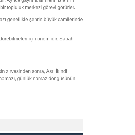
ır. Ayrıca gayrimüslimlerin İslam'ın
bir topluluk merkezi görevi görürler.
zı genellikle şehrin büyük camilerinde
ürebilmeleri için önemlidir. Sabah
zirvesinden sonra, Asr: İkindi
sı namazı, günlük namaz döngüsünün