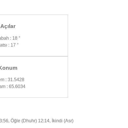
Açılar
bah : 18 °
atsı : 17 °
Konum
m : 31.5428
am : 65.6034
56, Öğle (Dhuhr) 12:14, İkindi (Asr)