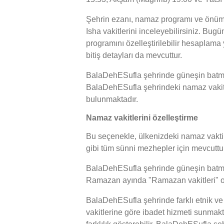
Şehrin ezanı, namaz programı ve önümü
Isha vakitlerini inceleyebilirsiniz. Bu
programını özelleştirilebilir hesaplama
bitiş detayları da mevcuttur.
BalaDehESufla şehrinde güneşin batma s
BalaDehESufla şehrindeki namaz vakitler
bulunmaktadır.
Namaz vakitlerini özelleştirme
Bu seçenekle, ülkenizdeki namaz vakti h
gibi tüm sünni mezhepler için mevcuttur
BalaDehESufla şehrinde güneşin batma saa
Ramazan ayında "Ramazan vakitleri" ola
BalaDehESufla şehrinde farklı etnik v
vakitlerine göre ibadet hizmeti sunmak