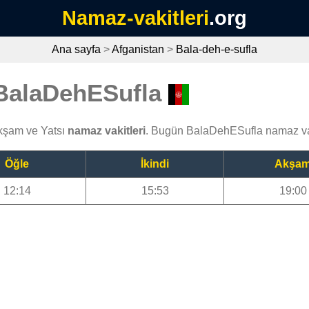
Namaz-vakitleri
.org
Ana sayfa
>
Afganistan
>
Bala-deh-e-sufla
 BalaDehESufla
Akşam ve Yatsı
namaz vakitleri
. Bugün BalaDehESufla namaz va
Öğle
İkindi
Akşa
12:14
15:53
19:00