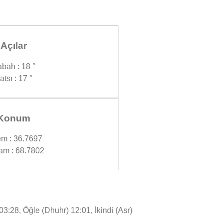
Açılar
bah : 18 °
atsı : 17 °
Konum
m : 36.7697
am : 68.7802
3:28, Öğle (Dhuhr) 12:01, İkindi (Asr)