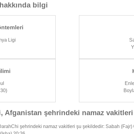
hakkında bilgi
ntemleri
ya Ligi
Sa
Y
limi
ul
Enle
30)
Boyl
 Afganistan şehrindeki namaz vakitleri
ahChi şehrindeki namaz vakitleri şu şekildedir: Sabah (Fajr) 0
(Isha) 20:26.