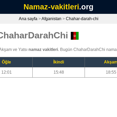
Namaz-vakitleri
.org
Ana sayfa
>
Afganistan
>
Chahar-darah-chi
 ChaharDarahChi
 Akşam ve Yatsı
namaz vakitleri
. Bugün ChaharDarahChi namaz 
Öğle
İkindi
Akşa
12:01
15:48
18:55