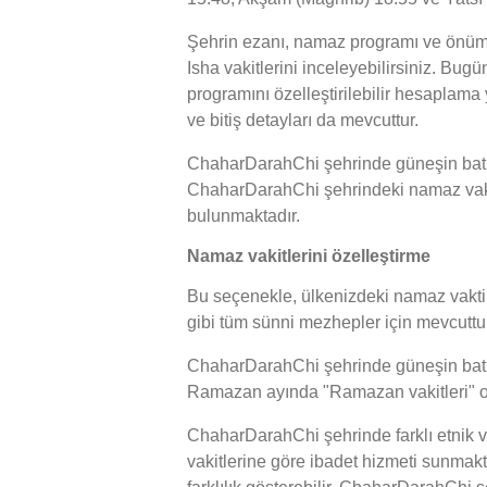
Şehrin ezanı, namaz programı ve önümü
Isha vakitlerini inceleyebilirsiniz. Bu
programını özelleştirilebilir hesaplama
ve bitiş detayları da mevcuttur.
ChaharDarahChi şehrinde güneşin batma 
ChaharDarahChi şehrindeki namaz vakitle
bulunmaktadır.
Namaz vakitlerini özelleştirme
Bu seçenekle, ülkenizdeki namaz vakti h
gibi tüm sünni mezhepler için mevcuttur
ChaharDarahChi şehrinde güneşin batma sa
Ramazan ayında "Ramazan vakitleri" ola
ChaharDarahChi şehrinde farklı etnik 
vakitlerine göre ibadet hizmeti sunmak