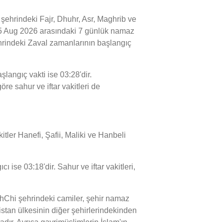
ehrindeki Fajr, Dhuhr, Asr, Maghrib ve
e 15 Aug 2026 arasındaki 7 günlük namaz
ehrindeki Zaval zamanlarının başlangıç
angıç vakti ise 03:28'dir.
e sahur ve iftar vakitleri de
tler Hanefi, Şafii, Maliki ve Hanbeli
ise 03:18'dir. Sahur ve iftar vakitleri,
hChi şehrindeki camiler, şehir namaz
stan ülkesinin diğer şehirlerindekinden