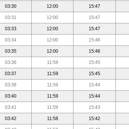
03:30
12:00
15:47
03:31
12:00
15:47
03:33
12:00
15:47
03:34
12:00
15:46
03:35
12:00
15:46
03:36
11:59
15:45
03:37
11:59
15:45
03:38
11:59
15:44
03:40
11:59
15:44
03:41
11:59
15:43
03:42
11:58
15:42