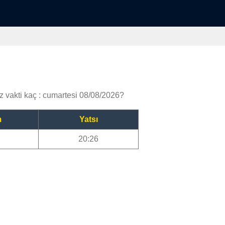
vakti kaç : cumartesi 08/08/2026?
m
Yatsı
20:26