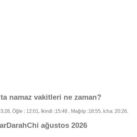
a namaz vakitleri ne zaman?
3:28, Öğle : 12:01, İkindi :15:48 , Mağrip :18:55, Icha: 20:26.
harDarahChi ağustos 2026