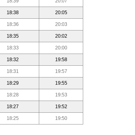
18:39
20:07
18:38
20:05
18:36
20:03
18:35
20:02
18:33
20:00
18:32
19:58
18:31
19:57
18:29
19:55
18:28
19:53
18:27
19:52
18:25
19:50