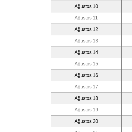
Ağustos 10
Ağustos 11
Ağustos 12
Ağustos 13
Ağustos 14
Ağustos 15
Ağustos 16
Ağustos 17
Ağustos 18
Ağustos 19
Ağustos 20