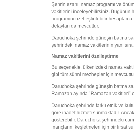
Şehrin ezanı, namaz programı ve önümü
vakitlerini inceleyebilirsiniz. Bugünün
programını özelleştirilebilir hesaplama
detayları da mevcuttur.
Daruchoka şehrinde güneşin batma saati
şehrindeki namaz vakitlerinin yanı sıra,
Namaz vakitlerini özelleştirme
Bu seçenekle, ülkenizdeki namaz vakti h
gibi tüm sünni mezhepler için mevcuttur
Daruchoka şehrinde güneşin batma saati, 
Ramazan ayında "Ramazan vakitleri" ola
Daruchoka şehrinde farklı etnik ve kül
göre ibadet hizmeti sunmaktadır. Ancak,
gösterebilir. Daruchoka şehrindeki cami
inançlarını keşfetmeleri için bir fırsat