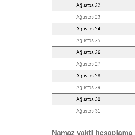
Ağustos 22
Ağustos 23
Ağustos 24
Ağustos 25
Ağustos 26
Ağustos 27
Ağustos 28
Ağustos 29
Ağustos 30
Ağustos 31
Namaz vakti hesaplama 