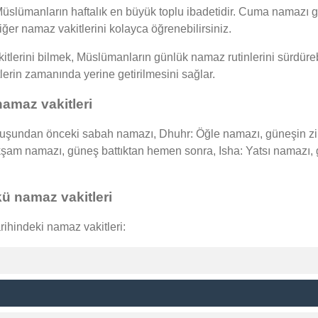
lümanların haftalık en büyük toplu ibadetidir. Cuma namazı ge
iğer namaz vakitlerini kolayca öğrenebilirsiniz.
lerini bilmek, Müslümanların günlük namaz rutinlerini sürdürebi
etlerin zamanında yerine getirilmesini sağlar.
amaz vakitleri
şundan önceki sabah namazı, Dhuhr: Öğle namazı, güneşin zirv
 Akşam namazı, güneş battıktan hemen sonra, Isha: Yatsı nama
ü namaz vakitleri
rihindeki namaz vakitleri: