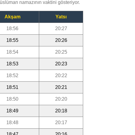
üslüman namazının vaktini gösteriyor.
Akşam
Yatsı
18:56
20:27
18:55
20:26
18:54
20:25
18:53
20:23
18:52
20:22
18:51
20:21
18:50
20:20
18:49
20:18
18:48
20:17
18:47
20:16