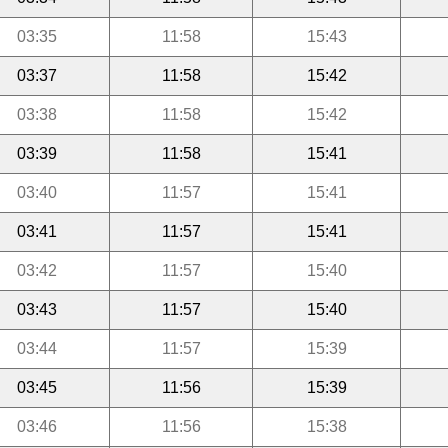
03:35
11:58
15:43
03:37
11:58
15:42
03:38
11:58
15:42
03:39
11:58
15:41
03:40
11:57
15:41
03:41
11:57
15:41
03:42
11:57
15:40
03:43
11:57
15:40
03:44
11:57
15:39
03:45
11:56
15:39
03:46
11:56
15:38