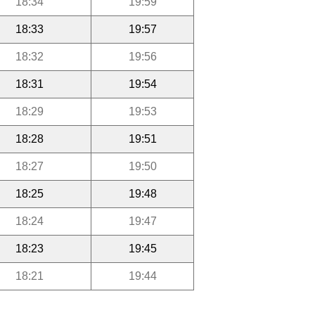
18:34
19:59
18:33
19:57
18:32
19:56
18:31
19:54
18:29
19:53
18:28
19:51
18:27
19:50
18:25
19:48
18:24
19:47
18:23
19:45
18:21
19:44