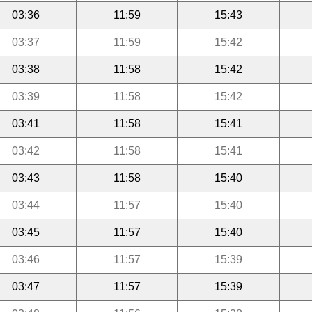
03:36
11:59
15:43
03:37
11:59
15:42
03:38
11:58
15:42
03:39
11:58
15:42
03:41
11:58
15:41
03:42
11:58
15:41
03:43
11:58
15:40
03:44
11:57
15:40
03:45
11:57
15:40
03:46
11:57
15:39
03:47
11:57
15:39