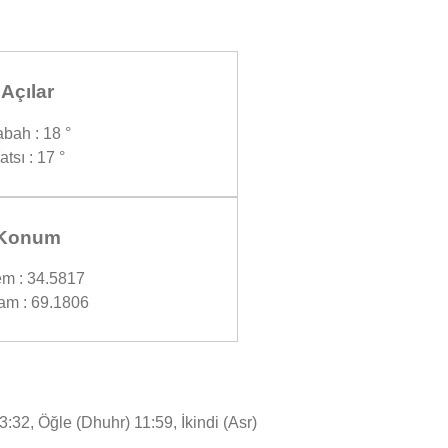
Açılar
bah : 18 °
atsı : 17 °
Konum
m : 34.5817
am : 69.1806
32, Öğle (Dhuhr) 11:59, İkindi (Asr)