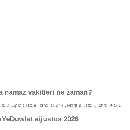
 namaz vakitleri ne zaman?
3:32, Öğle : 11:59, İkindi :15:44 , Mağrip :18:51, Icha: 20:20.
ahYeDowlat ağustos 2026