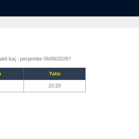
kti kaç : perşembe 06/08/2026?
m
Yatsı
20:20