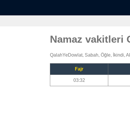
Namaz vakitleri
QalahYeDowlat, Sabah, Öğle, İkindi, 
Fajr
03:32