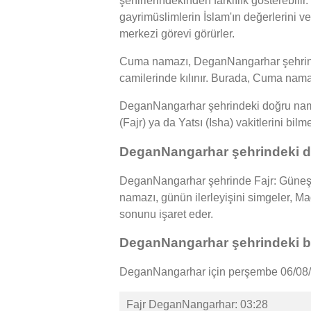
şehirlerindekinden farklılık gösterebil
gayrimüslimlerin İslam'ın değerlerini ve
merkezi görevi görürler.
Cuma namazı, DeganNangarhar şehrinde
camilerinde kılınır. Burada, Cuma namaz
DeganNangarhar şehrindeki doğru namaz
(Fajr) ya da Yatsı (Isha) vakitlerini bil
DeganNangarhar şehrindeki do
DeganNangarhar şehrinde Fajr: Güneşi
namazı, günün ilerleyişini simgeler, 
sonunu işaret eder.
DeganNangarhar şehrindeki b
DeganNangarhar için perşembe 06/08/20
Fajr DeganNangarhar: 03:28