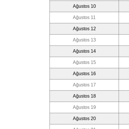
Ağustos 10
Ağustos 11
Ağustos 12
Ağustos 13
Ağustos 14
Ağustos 15
Ağustos 16
Ağustos 17
Ağustos 18
Ağustos 19
Ağustos 20