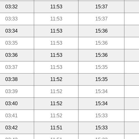
03:32
11:53
15:37
03:33
11:53
15:37
03:34
11:53
15:36
03:35
11:53
15:36
03:36
11:53
15:36
03:37
11:53
15:35
03:38
11:52
15:35
03:39
11:52
15:34
03:40
11:52
15:34
03:41
11:52
15:33
03:42
11:51
15:33