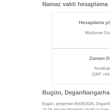
Namaz vakti hesaplama 
Hesaplama yö
Müslüman Dün
Zaman Di
Asia/Kab
(GMT +04:
Bugün, DeganNangarhar,
Bugün, perşembe 06/08/2026, DeganNanga
15:38, Akşam (Maghrib) 18:45 ve Yatsı 