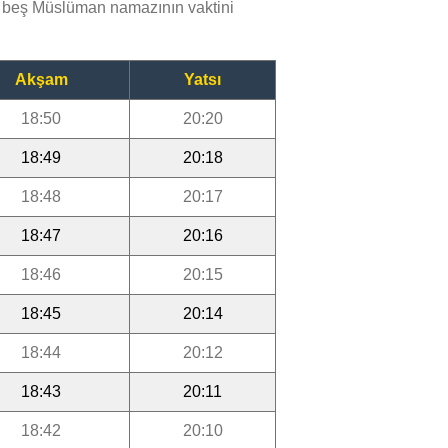
n beş Müslüman namazının vaktini
Akşam
Yatsı
18:50
20:20
18:49
20:18
18:48
20:17
18:47
20:16
18:46
20:15
18:45
20:14
18:44
20:12
18:43
20:11
18:42
20:10