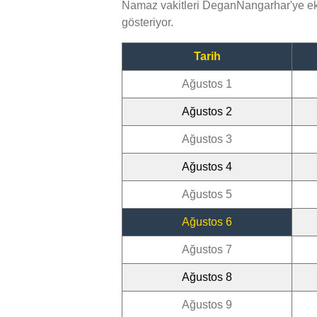
Namaz vakitleri DeganNangarhar'ye ek
gösteriyor.
Tarih
Ağustos 1
Ağustos 2
Ağustos 3
Ağustos 4
Ağustos 5
Ağustos 6
Ağustos 7
Ağustos 8
Ağustos 9