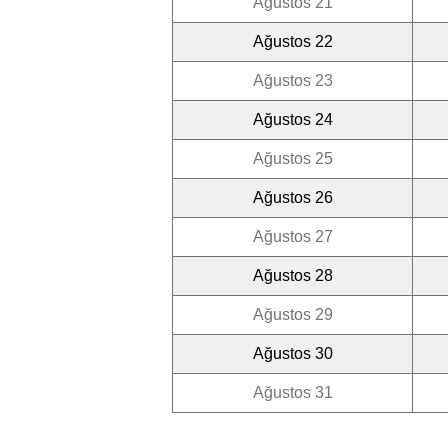
Ağustos 21
Ağustos 22
Ağustos 23
Ağustos 24
Ağustos 25
Ağustos 26
Ağustos 27
Ağustos 28
Ağustos 29
Ağustos 30
Ağustos 31