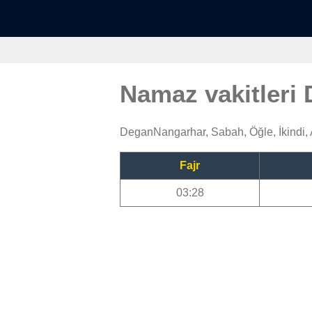
Namaz vakitleri
DeganNangarhar, Sabah, Öğle, İkindi,
Fajr
03:28