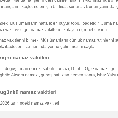
ir. DeganNangarhar şehrindeki camiler, İslam'ın yayılmasında öne
 inançlarını keşfetmeleri için bir fırsat sunarlar. Bunun yanında
ki Müslümanların haftalık en büyük toplu ibadetidir. Cuma nam
ı vakti ve diğer namaz vakitlerini kolayca öğrenebilirsiniz.
 vakitlerini bilmek, Müslümanların günlük namaz rutinlerini sü
mek, ibadetlerin zamanında yerine getirilmesini sağlar.
ğru namaz vakitleri
n doğuşundan önceki sabah namazı, Dhuhr: Öğle namazı, güneşi
Maghrib: Akşam namazı, güneş battıktan hemen sonra, Isha: Yat
ugünkü namaz vakitleri
26 tarihindeki namaz vakitleri: