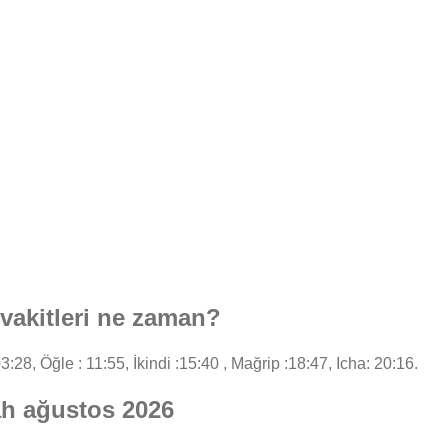
akitleri ne zaman?
3:28, Öğle : 11:55, İkindi :15:40 , Mağrip :18:47, Icha: 20:16.
ah ağustos 2026