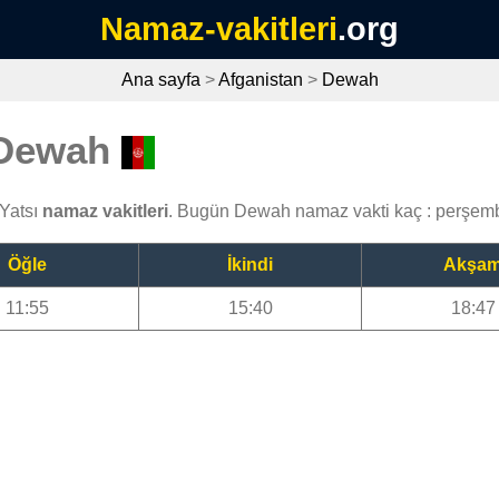
Namaz-vakitleri
.org
Ana sayfa
>
Afganistan
>
Dewah
 Dewah
 Yatsı
namaz vakitleri
. Bugün Dewah namaz vakti kaç : perşem
Öğle
İkindi
Akşa
11:55
15:40
18:47