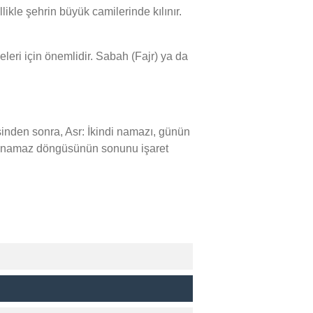
le şehrin büyük camilerinde kılınır.
eri için önemlidir. Sabah (Fajr) ya da
nden sonra, Asr: İkindi namazı, günün
ük namaz döngüsünün sonunu işaret