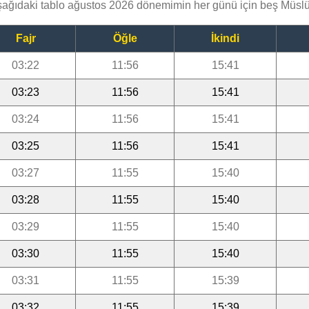
şağıdaki tablo ağustos 2026 dönemimin her günü için beş Müslü
Fajr
Öğle
İkindi
03:22
11:56
15:41
03:23
11:56
15:41
03:24
11:56
15:41
03:25
11:56
15:41
03:27
11:55
15:40
03:28
11:55
15:40
03:29
11:55
15:40
03:30
11:55
15:40
03:31
11:55
15:39
03:32
11:55
15:39