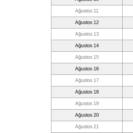
Ağustos 11
Ağustos 12
Ağustos 13
Ağustos 14
Ağustos 15
Ağustos 16
Ağustos 17
Ağustos 18
Ağustos 19
Ağustos 20
Ağustos 21