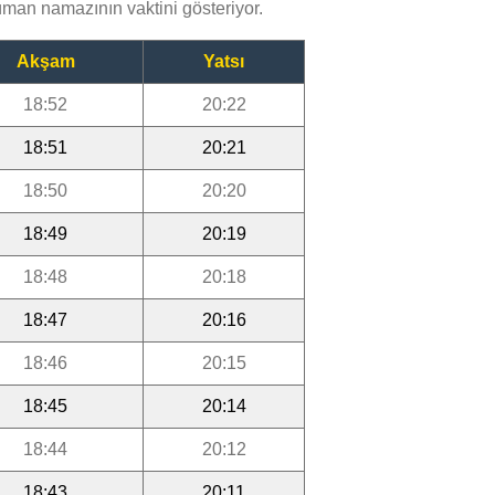
man namazının vaktini gösteriyor.
Akşam
Yatsı
18:52
20:22
18:51
20:21
18:50
20:20
18:49
20:19
18:48
20:18
18:47
20:16
18:46
20:15
18:45
20:14
18:44
20:12
18:43
20:11