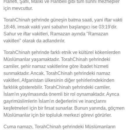
Hanefi, Şafii, Maliki ve Hanbeli gibi tüm sünni mezhepler
için mevcuttur.
TorahChinah şehrinde güneşin batma saati, yani iftar vakti
18:46, imsak vakti yani sabahın başlangıcı ise 03:19'dir.
Sahur ve iftar vakitleri, Ramazan ayında "Ramazan
vakitleri" olarak da adlandırılır.
TorahChinah şehrinde farklı etnik ve kültürel kökenlerden
Müslümanlar yaşamaktadır. TorahChinah şehrindeki
camiler, şehir namaz vakitlerine göre ibadet hizmeti
sunmaktadır. Ancak, TorahChinah şehrindeki namaz
vakitleri, Afganistan ülkesinin diğer şehirlerindekinden
farklılık gösterebilir. TorahChinah şehrindeki camiler,
İslam'ın yayılmasında önemli bir rol oynamaktadır. Ayrıca
gayrimüslimlerin İslam'ın değerlerini ve inançlarını
keşfetmeleri için bir fırsat sunarlar. Bunun yanında, göçmen
Müslümanlar için bir topluluk merkezi görevi görürler.
Cuma namazı, TorahChinah şehrindeki Müslümanların