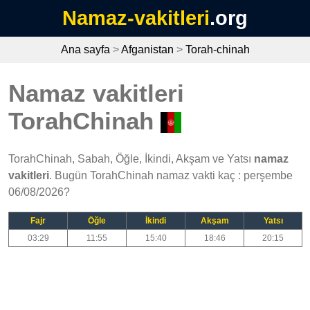
Namaz-vakitleri
.org
Ana sayfa
>
Afganistan
>
Torah-chinah
Namaz vakitleri
TorahChinah
TorahChinah, Sabah, Öğle, İkindi, Akşam ve Yatsı
namaz
vakitleri
. Bugün TorahChinah namaz vakti kaç : perşembe
06/08/2026?
Fajr
Öğle
İkindi
Akşam
Yatsı
03:29
11:55
15:40
18:46
20:15