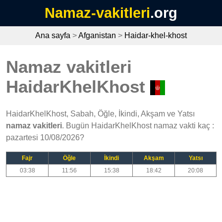
Namaz-vakitleri
.org
Ana sayfa
>
Afganistan
>
Haidar-khel-khost
Namaz vakitleri
HaidarKhelKhost
HaidarKhelKhost, Sabah, Öğle, İkindi, Akşam ve Yatsı
namaz vakitleri
. Bugün HaidarKhelKhost namaz vakti kaç :
pazartesi 10/08/2026?
Fajr
Öğle
İkindi
Akşam
Yatsı
03:38
11:56
15:38
18:42
20:08