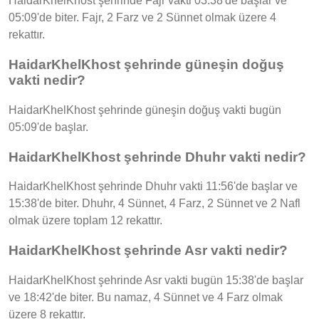
HaidarKhelKhost şehrinde Fajr vakti 03:38'de başlar ve
05:09'de biter. Fajr, 2 Farz ve 2 Sünnet olmak üzere 4
rekattır.
HaidarKhelKhost şehrinde güneşin doğuş
vakti nedir?
HaidarKhelKhost şehrinde güneşin doğuş vakti bugün
05:09'de başlar.
HaidarKhelKhost şehrinde Dhuhr vakti nedir?
HaidarKhelKhost şehrinde Dhuhr vakti 11:56'de başlar ve
15:38'de biter. Dhuhr, 4 Sünnet, 4 Farz, 2 Sünnet ve 2 Nafl
olmak üzere toplam 12 rekattır.
HaidarKhelKhost şehrinde Asr vakti nedir?
HaidarKhelKhost şehrinde Asr vakti bugün 15:38'de başlar
ve 18:42'de biter. Bu namaz, 4 Sünnet ve 4 Farz olmak
üzere 8 rekattır.