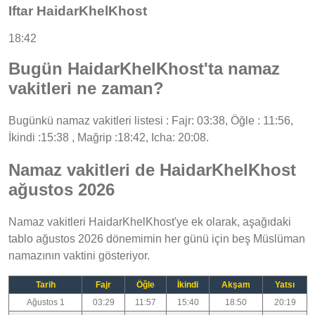
Iftar HaidarKhelKhost
18:42
Bugün HaidarKhelKhost'ta namaz
vakitleri ne zaman?
Bugünkü namaz vakitleri listesi : Fajr: 03:38, Öğle : 11:56,
İkindi :15:38 , Mağrip :18:42, Icha: 20:08.
Namaz vakitleri de HaidarKhelKhost
ağustos 2026
Namaz vakitleri HaidarKhelKhost'ye ek olarak, aşağıdaki
tablo ağustos 2026 dönemimin her günü için beş Müslüman
namazının vaktini gösteriyor.
Tarih
Fajr
Öğle
İkindi
Akşam
Yatsı
Ağustos 1
03:29
11:57
15:40
18:50
20:19