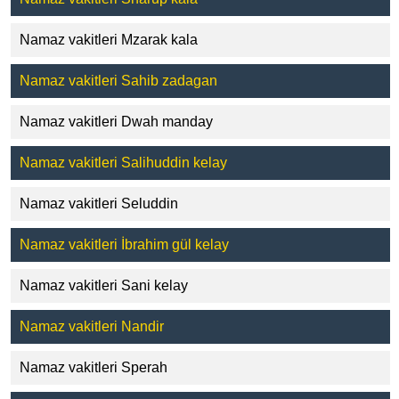
Namaz vakitleri Mzarak kala
Namaz vakitleri Sahib zadagan
Namaz vakitleri Dwah manday
Namaz vakitleri Salihuddin kelay
Namaz vakitleri Seluddin
Namaz vakitleri İbrahim gül kelay
Namaz vakitleri Sani kelay
Namaz vakitleri Nandir
Namaz vakitleri Sperah