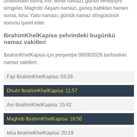
zirvesinden sonra, Asr: İkindi namazı, günün ilerleyişini
simgeler, Maghrib: Akşam namazı, güneş battıktan hemen
sonra, Isha: Yatsı namazı, günlük namaz döngüsünün
sonunu işaret eder.
IbrahimKhelKapisa şehrindeki bugünkü
namaz vakitleri
IbrahimKhelKapisa için perşembe 06/08/2026 tarihindeki
namaz vakitleri:
Fajr IbrahimKhelKapisa: 03:28
Dhuhr IbrahimKhelKapisa: 11:57
Asr IbrahimKhelKapisa: 15:42
Maghrib IbrahimKhelKapisa: 18:50
Isha IbrahimKhelKapisa: 20:19