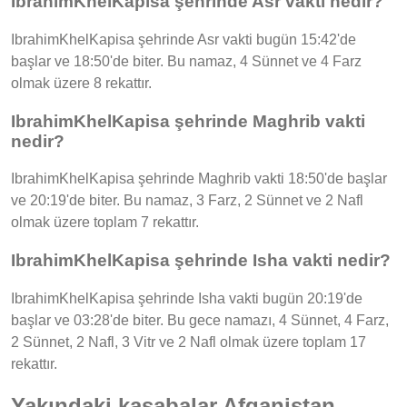
IbrahimKhelKapisa şehrinde Asr vakti nedir?
IbrahimKhelKapisa şehrinde Asr vakti bugün 15:42'de
başlar ve 18:50'de biter. Bu namaz, 4 Sünnet ve 4 Farz
olmak üzere 8 rekattır.
IbrahimKhelKapisa şehrinde Maghrib vakti
nedir?
IbrahimKhelKapisa şehrinde Maghrib vakti 18:50'de başlar
ve 20:19'de biter. Bu namaz, 3 Farz, 2 Sünnet ve 2 Nafl
olmak üzere toplam 7 rekattır.
IbrahimKhelKapisa şehrinde Isha vakti nedir?
IbrahimKhelKapisa şehrinde Isha vakti bugün 20:19'de
başlar ve 03:28'de biter. Bu gece namazı, 4 Sünnet, 4 Farz,
2 Sünnet, 2 Nafl, 3 Vitr ve 2 Nafl olmak üzere toplam 17
rekattır.
Yakındaki kasabalar Afganistan