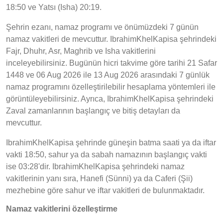
18:50 ve Yatsı (Isha) 20:19.
Şehrin ezanı, namaz programı ve önümüzdeki 7 günün
namaz vakitleri de mevcuttur. IbrahimKhelKapisa şehrindeki
Fajr, Dhuhr, Asr, Maghrib ve Isha vakitlerini
inceleyebilirsiniz. Bugünün hicri takvime göre tarihi 21 Safar
1448 ve 06 Aug 2026 ile 13 Aug 2026 arasındaki 7 günlük
namaz programını özelleştirilebilir hesaplama yöntemleri ile
görüntüleyebilirsiniz. Ayrıca, IbrahimKhelKapisa şehrindeki
Zaval zamanlarının başlangıç ve bitiş detayları da
mevcuttur.
IbrahimKhelKapisa şehrinde güneşin batma saati ya da iftar
vakti 18:50, sahur ya da sabah namazının başlangıç vakti
ise 03:28'dir. IbrahimKhelKapisa şehrindeki namaz
vakitlerinin yanı sıra, Hanefi (Sünni) ya da Caferi (Şii)
mezhebine göre sahur ve iftar vakitleri de bulunmaktadır.
Namaz vakitlerini özelleştirme