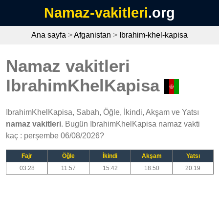
Namaz-vakitleri
.org
Ana sayfa
>
Afganistan
>
Ibrahim-khel-kapisa
Namaz vakitleri
IbrahimKhelKapisa
IbrahimKhelKapisa, Sabah, Öğle, İkindi, Akşam ve Yatsı
namaz vakitleri
. Bugün IbrahimKhelKapisa namaz vakti
kaç : perşembe 06/08/2026?
Fajr
Öğle
İkindi
Akşam
Yatsı
03:28
11:57
15:42
18:50
20:19