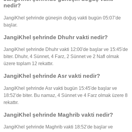
nedir?
JangiKhel şehrinde güneşin doğuş vakti bugün 05:07'de
başlar.
JangiKhel şehrinde Dhuhr vakti nedir?
JangiKhel şehrinde Dhuhr vakti 12:00'de başlar ve 15:45'de
biter. Dhuhr, 4 Sünnet, 4 Farz, 2 Sünnet ve 2 Nafl olmak
üzere toplam 12 rekattır.
JangiKhel şehrinde Asr vakti nedir?
JangiKhel şehrinde Asr vakti bugün 15:45'de başlar ve
18:52'de biter. Bu namaz, 4 Sünnet ve 4 Farz olmak üzere 8
rekattır.
JangiKhel şehrinde Maghrib vakti nedir?
JangiKhel şehrinde Maghrib vakti 18:52'de başlar ve