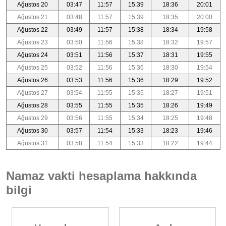
Ağustos 20
03:47
11:57
15:39
18:36
20:01
Ağustos 21
03:48
11:57
15:39
18:35
20:00
Ağustos 22
03:49
11:57
15:38
18:34
19:58
Ağustos 23
03:50
11:56
15:38
18:32
19:57
Ağustos 24
03:51
11:56
15:37
18:31
19:55
Ağustos 25
03:52
11:56
15:36
18:30
19:54
Ağustos 26
03:53
11:56
15:36
18:29
19:52
Ağustos 27
03:54
11:55
15:35
18:27
19:51
Ağustos 28
03:55
11:55
15:35
18:26
19:49
Ağustos 29
03:56
11:55
15:34
18:25
19:48
Ağustos 30
03:57
11:54
15:33
18:23
19:46
Ağustos 31
03:58
11:54
15:33
18:22
19:44
Namaz vakti hesaplama hakkında
bilgi