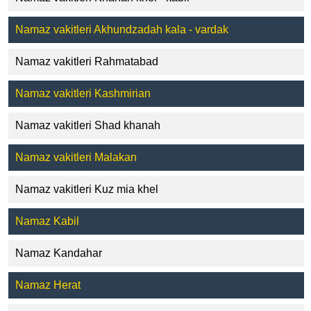
Namaz vakitleri Akhundzadah kala - vardak
Namaz vakitleri Rahmatabad
Namaz vakitleri Kashmirian
Namaz vakitleri Shad khanah
Namaz vakitleri Malakan
Namaz vakitleri Kuz mia khel
Namaz Kabil
Namaz Kandahar
Namaz Herat