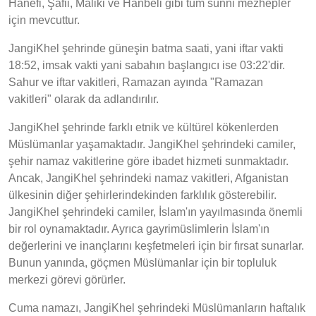
Hanefi, Şafii, Maliki ve Hanbeli gibi tüm sünni mezhepler
için mevcuttur.
JangiKhel şehrinde güneşin batma saati, yani iftar vakti
18:52, imsak vakti yani sabahın başlangıcı ise 03:22'dir.
Sahur ve iftar vakitleri, Ramazan ayında "Ramazan
vakitleri" olarak da adlandırılır.
JangiKhel şehrinde farklı etnik ve kültürel kökenlerden
Müslümanlar yaşamaktadır. JangiKhel şehrindeki camiler,
şehir namaz vakitlerine göre ibadet hizmeti sunmaktadır.
Ancak, JangiKhel şehrindeki namaz vakitleri, Afganistan
ülkesinin diğer şehirlerindekinden farklılık gösterebilir.
JangiKhel şehrindeki camiler, İslam'ın yayılmasında önemli
bir rol oynamaktadır. Ayrıca gayrimüslimlerin İslam'ın
değerlerini ve inançlarını keşfetmeleri için bir fırsat sunarlar.
Bunun yanında, göçmen Müslümanlar için bir topluluk
merkezi görevi görürler.
Cuma namazı, JangiKhel şehrindeki Müslümanların haftalık