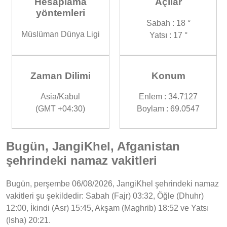
Hesaplama
Açılar
yöntemleri
Sabah : 18 °
Müslüman Dünya Ligi
Yatsı : 17 °
Zaman Dilimi
Konum
Asia/Kabul
Enlem : 34.7127
(GMT +04:30)
Boylam : 69.0547
Bugün, JangiKhel, Afganistan
şehrindeki namaz vakitleri
Bugün, perşembe 06/08/2026, JangiKhel şehrindeki namaz
vakitleri şu şekildedir: Sabah (Fajr) 03:32, Öğle (Dhuhr)
12:00, İkindi (Asr) 15:45, Akşam (Maghrib) 18:52 ve Yatsı
(Isha) 20:21.