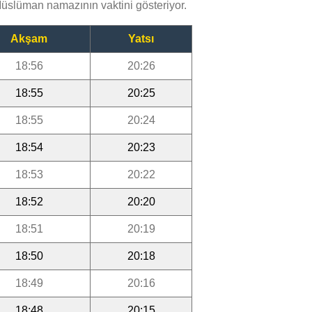
üslüman namazının vaktini gösteriyor.
Akşam
Yatsı
18:56
20:26
18:55
20:25
18:55
20:24
18:54
20:23
18:53
20:22
18:52
20:20
18:51
20:19
18:50
20:18
18:49
20:16
18:48
20:15