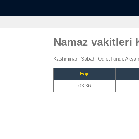
Namaz vakitleri
Kashmirian, Sabah, Öğle, İkindi, Akşa
Fajr
03:36