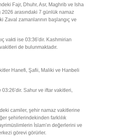
eki Fajr, Dhuhr, Asr, Maghrib ve Isha
Aug 2026 arasındaki 7 günlük namaz
deki Zaval zamanlarının başlangıç ve
ç vakti ise 03:36'dir. Kashmirian
vakitleri de bulunmaktadır.
tler Hanefi, Şafii, Maliki ve Hanbeli
3:26'dir. Sahur ve iftar vakitleri,
eki camiler, şehir namaz vakitlerine
er şehirlerindekinden farklılık
ayrimüslimlerin İslam'ın değerlerini ve
rkezi görevi görürler.