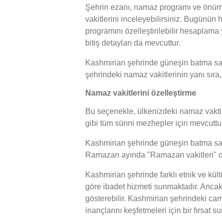
Şehrin ezanı, namaz programı ve önümü
vakitlerini inceleyebilirsiniz. Bugünün
programını özelleştirilebilir hesaplama
bitiş detayları da mevcuttur.
Kashmirian şehrinde güneşin batma saat
şehrindeki namaz vakitlerinin yanı sıra,
Namaz vakitlerini özelleştirme
Bu seçenekle, ülkenizdeki namaz vakti h
gibi tüm sünni mezhepler için mevcuttur
Kashmirian şehrinde güneşin batma saati,
Ramazan ayında "Ramazan vakitleri" ola
Kashmirian şehrinde farklı etnik ve kü
göre ibadet hizmeti sunmaktadır. Ancak,
gösterebilir. Kashmirian şehrindeki cam
inançlarını keşfetmeleri için bir fırsat