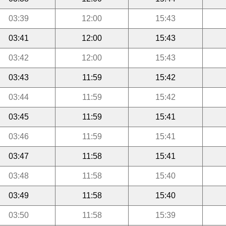
03:39
12:00
15:43
03:41
12:00
15:43
03:42
12:00
15:43
03:43
11:59
15:42
03:44
11:59
15:42
03:45
11:59
15:41
03:46
11:59
15:41
03:47
11:58
15:41
03:48
11:58
15:40
03:49
11:58
15:40
03:50
11:58
15:39