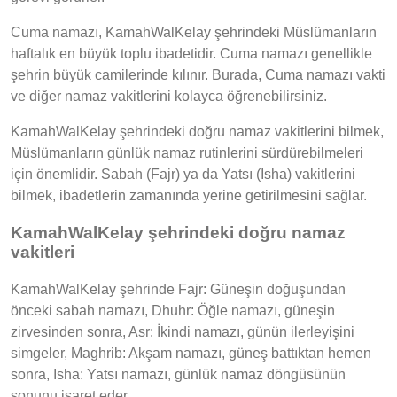
Cuma namazı, KamahWalKelay şehrindeki Müslümanların
haftalık en büyük toplu ibadetidir. Cuma namazı genellikle
şehrin büyük camilerinde kılınır. Burada, Cuma namazı vakti
ve diğer namaz vakitlerini kolayca öğrenebilirsiniz.
KamahWalKelay şehrindeki doğru namaz vakitlerini bilmek,
Müslümanların günlük namaz rutinlerini sürdürebilmeleri
için önemlidir. Sabah (Fajr) ya da Yatsı (Isha) vakitlerini
bilmek, ibadetlerin zamanında yerine getirilmesini sağlar.
KamahWalKelay şehrindeki doğru namaz
vakitleri
KamahWalKelay şehrinde Fajr: Güneşin doğuşundan
önceki sabah namazı, Dhuhr: Öğle namazı, güneşin
zirvesinden sonra, Asr: İkindi namazı, günün ilerleyişini
simgeler, Maghrib: Akşam namazı, güneş battıktan hemen
sonra, Isha: Yatsı namazı, günlük namaz döngüsünün
sonunu işaret eder.