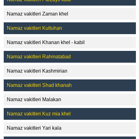
Namaz vakitleri Zaman khel
Namaz vakitleri Kultuhan
Namaz vakitleri Khanan khel - kabil
Namaz vakitleri Rahmatabad
Namaz vakitleri Kashmirian
Namaz vakitleri Shad khanah
Namaz vakitleri Malakan
Namaz vakitleri Kuz mia khel
Namaz vakitleri Yari kala