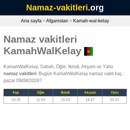
Namaz-vakitleri
.org
Ana sayfa
>
Afganistan
>
Kamah-wal-kelay
Namaz vakitleri
KamahWalKelay
KamahWalKelay, Sabah, Öğle, İkindi, Akşam ve Yatsı
namaz vakitleri
. Bugün KamahWalKelay namaz vakti kaç :
pazar 09/08/2026?
Fajr
Öğle
İkindi
Akşam
Yatsı
03:35
11:59
15:43
18:47
20:15