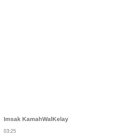
Imsak KamahWalKelay
03:25