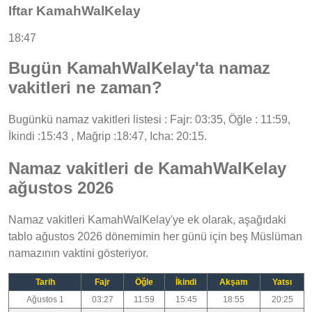
Iftar KamahWalKelay
18:47
Bugün KamahWalKelay'ta namaz
vakitleri ne zaman?
Bugünkü namaz vakitleri listesi : Fajr: 03:35, Öğle : 11:59,
İkindi :15:43 , Mağrip :18:47, Icha: 20:15.
Namaz vakitleri de KamahWalKelay
ağustos 2026
Namaz vakitleri KamahWalKelay'ye ek olarak, aşağıdaki
tablo ağustos 2026 dönemimin her günü için beş Müslüman
namazının vaktini gösteriyor.
Tarih
Fajr
Öğle
İkindi
Akşam
Yatsı
Ağustos 1
03:27
11:59
15:45
18:55
20:25