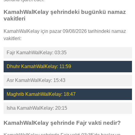
KamahWalKelay şehrindeki bugünkü namaz
vakitleri
KamahWalKelay için pazar 09/08/2026 tarihindeki namaz
vakitleri:
Fajr KamahWalKelay: 03:35
Dhuhr KamahWalKelay: 11:59
Asr KamahWalKelay: 15:43
Maghrib KamahWalKelay: 18:47
Isha KamahWalKelay: 20:15
KamahWalKelay şehrinde Fajr vakti nedir?