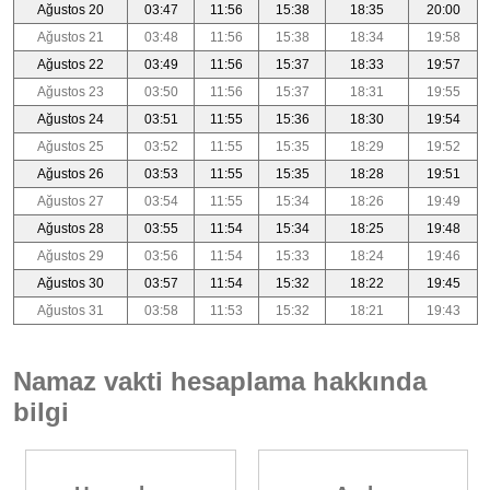
Ağustos 20
03:47
11:56
15:38
18:35
20:00
Ağustos 21
03:48
11:56
15:38
18:34
19:58
Ağustos 22
03:49
11:56
15:37
18:33
19:57
Ağustos 23
03:50
11:56
15:37
18:31
19:55
Ağustos 24
03:51
11:55
15:36
18:30
19:54
Ağustos 25
03:52
11:55
15:35
18:29
19:52
Ağustos 26
03:53
11:55
15:35
18:28
19:51
Ağustos 27
03:54
11:55
15:34
18:26
19:49
Ağustos 28
03:55
11:54
15:34
18:25
19:48
Ağustos 29
03:56
11:54
15:33
18:24
19:46
Ağustos 30
03:57
11:54
15:32
18:22
19:45
Ağustos 31
03:58
11:53
15:32
18:21
19:43
Namaz vakti hesaplama hakkında
bilgi