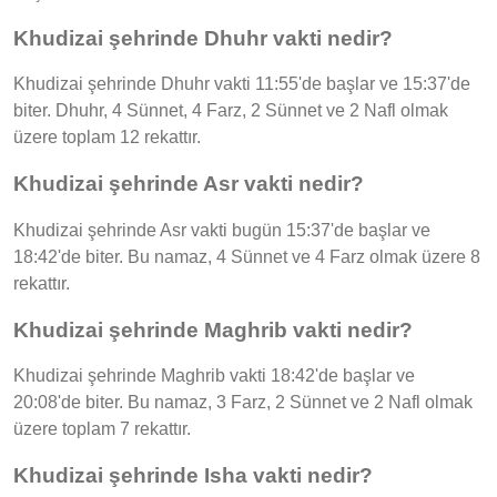
Khudizai şehrinde Dhuhr vakti nedir?
Khudizai şehrinde Dhuhr vakti 11:55'de başlar ve 15:37'de
biter. Dhuhr, 4 Sünnet, 4 Farz, 2 Sünnet ve 2 Nafl olmak
üzere toplam 12 rekattır.
Khudizai şehrinde Asr vakti nedir?
Khudizai şehrinde Asr vakti bugün 15:37'de başlar ve
18:42'de biter. Bu namaz, 4 Sünnet ve 4 Farz olmak üzere 8
rekattır.
Khudizai şehrinde Maghrib vakti nedir?
Khudizai şehrinde Maghrib vakti 18:42'de başlar ve
20:08'de biter. Bu namaz, 3 Farz, 2 Sünnet ve 2 Nafl olmak
üzere toplam 7 rekattır.
Khudizai şehrinde Isha vakti nedir?