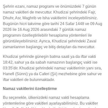
Şehrin ezanı, namaz programı ve önümüzdeki 7 günün
namaz vakitleri de mevcuttur. Khudizai şehrindeki Fajr,
Dhuhr, Asr, Maghrib ve Isha vakitlerini inceleyebilirsiniz.
Bugünün hicri takvime göre tarihi 24 Safar 1448 ve 09 Aug
2026 ile 16 Aug 2026 arasındaki 7 günlük namaz
programını özelleştirilebilir hesaplama yöntemleri ile
görüntüleyebilirsiniz. Ayrıca, Khudizai şehrindeki Zaval
zamanlarının başlangıç ve bitiş detayları da mevcuttur.
Khudizai şehrinde güneşin batma saati ya da iftar vakti
18:42, sahur ya da sabah namazının başlangıç vakti ise
03:35'dir. Khudizai şehrindeki namaz vakitlerinin yanı sıra,
Hanefi (Sünni) ya da Caferi (Şii) mezhebine göre sahur ve
iftar vakitleri de bulunmaktadır.
Namaz vakitlerini özelleştirme
Bu seçenekle, ülkenizdeki namaz vakti hesaplama
yöntemlerine göre vakitleri ayarlayabilirsiniz. Bu vakitler