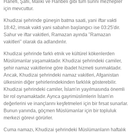
Hanefi, Şafii, Maliki ve Hanbeli gibi tüm sünni mezhepler
için mevcuttur.
Khudizai şehrinde güneşin batma saati, yani iftar vakti
18:42, imsak vakti yani sabahın başlangıcı ise 03:25'dir.
Sahur ve iftar vakitleri, Ramazan ayında "Ramazan
vakitleri" olarak da adlandırılır.
Khudizai şehrinde farklı etnik ve kültürel kökenlerden
Müslümanlar yaşamaktadır. Khudizai şehrindeki camiler,
şehir namaz vakitlerine göre ibadet hizmeti sunmaktadır.
Ancak, Khudizai şehrindeki namaz vakitleri, Afganistan
ülkesinin diğer şehirlerindekinden farklılık gösterebilir.
Khudizai şehrindeki camiler, İslam'ın yayılmasında önemli
bir rol oynamaktadır. Ayrıca gayrimüslimlerin İslam'ın
değerlerini ve inançlarını keşfetmeleri için bir fırsat sunarlar.
Bunun yanında, göçmen Müslümanlar için bir topluluk
merkezi görevi görürler.
Cuma namazı, Khudizai şehrindeki Müslümanların haftalık