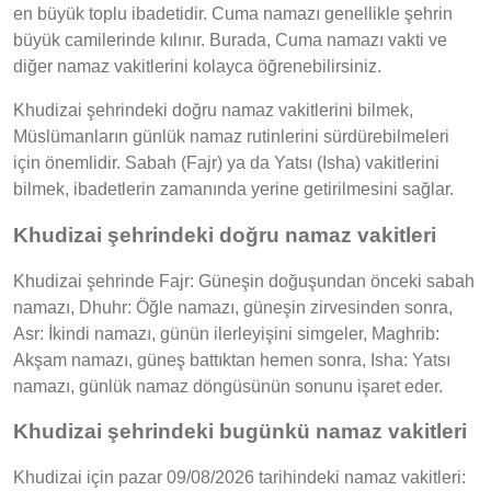
en büyük toplu ibadetidir. Cuma namazı genellikle şehrin
büyük camilerinde kılınır. Burada, Cuma namazı vakti ve
diğer namaz vakitlerini kolayca öğrenebilirsiniz.
Khudizai şehrindeki doğru namaz vakitlerini bilmek,
Müslümanların günlük namaz rutinlerini sürdürebilmeleri
için önemlidir. Sabah (Fajr) ya da Yatsı (Isha) vakitlerini
bilmek, ibadetlerin zamanında yerine getirilmesini sağlar.
Khudizai şehrindeki doğru namaz vakitleri
Khudizai şehrinde Fajr: Güneşin doğuşundan önceki sabah
namazı, Dhuhr: Öğle namazı, güneşin zirvesinden sonra,
Asr: İkindi namazı, günün ilerleyişini simgeler, Maghrib:
Akşam namazı, güneş battıktan hemen sonra, Isha: Yatsı
namazı, günlük namaz döngüsünün sonunu işaret eder.
Khudizai şehrindeki bugünkü namaz vakitleri
Khudizai için pazar 09/08/2026 tarihindeki namaz vakitleri: