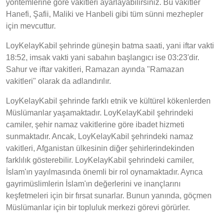
yöntemlerine göre vakitleri ayarlayabilirsiniz. Bu vakitler
Hanefi, Şafii, Maliki ve Hanbeli gibi tüm sünni mezhepler
için mevcuttur.
LoyKelayKabil şehrinde güneşin batma saati, yani iftar vakti
18:52, imsak vakti yani sabahın başlangıcı ise 03:23'dir.
Sahur ve iftar vakitleri, Ramazan ayında "Ramazan
vakitleri" olarak da adlandırılır.
LoyKelayKabil şehrinde farklı etnik ve kültürel kökenlerden
Müslümanlar yaşamaktadır. LoyKelayKabil şehrindeki
camiler, şehir namaz vakitlerine göre ibadet hizmeti
sunmaktadır. Ancak, LoyKelayKabil şehrindeki namaz
vakitleri, Afganistan ülkesinin diğer şehirlerindekinden
farklılık gösterebilir. LoyKelayKabil şehrindeki camiler,
İslam'ın yayılmasında önemli bir rol oynamaktadır. Ayrıca
gayrimüslimlerin İslam'ın değerlerini ve inançlarını
keşfetmeleri için bir fırsat sunarlar. Bunun yanında, göçmen
Müslümanlar için bir topluluk merkezi görevi görürler.