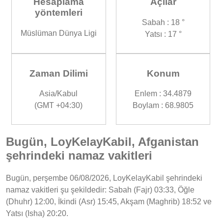
Hesaplama
Açılar
yöntemleri
Sabah : 18 °
Müslüman Dünya Ligi
Yatsı : 17 °
Zaman Dilimi
Konum
Asia/Kabul
Enlem : 34.4879
(GMT +04:30)
Boylam : 68.9805
Bugün, LoyKelayKabil, Afganistan
şehrindeki namaz vakitleri
Bugün, perşembe 06/08/2026, LoyKelayKabil şehrindeki
namaz vakitleri şu şekildedir: Sabah (Fajr) 03:33, Öğle
(Dhuhr) 12:00, İkindi (Asr) 15:45, Akşam (Maghrib) 18:52 ve
Yatsı (Isha) 20:20.