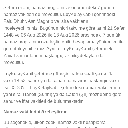
Şehrin ezanı, namaz programı ve önümüzdeki 7 günün
namaz vakitleri de mevcuttur. LoyKelayKabil şehrindeki
Fajr, Dhuhr, Asr, Maghrib ve Isha vakitlerini
inceleyebilirsiniz. Bugünün hicri takvime göre tarihi 21 Safar
1448 ve 06 Aug 2026 ile 13 Aug 2026 arasındaki 7 günlük
namaz programını özelleştirilebilir hesaplama yöntemleri ile
görüntüleyebilirsiniz. Ayrıca, LoyKelayKabil şehrindeki
Zaval zamanlarının başlangıç ve bitiş detayları da
mevcuttur.
LoyKelayKabil şehrinde güneşin batma saati ya da iftar
vakti 18:52, sahur ya da sabah namazının başlangıç vakti
ise 03:33'dir. LoyKelayKabil şehrindeki namaz vakitlerinin
yanı sıra, Hanefi (Sünni) ya da Caferi (Şii) mezhebine göre
sahur ve iftar vakitleri de bulunmaktadır.
Namaz vakitlerini özelleştirme
Bu seçenekle, ülkenizdeki namaz vakti hesaplama