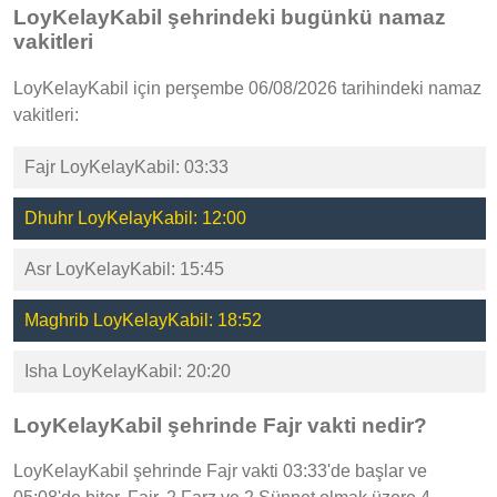
LoyKelayKabil şehrindeki bugünkü namaz
vakitleri
LoyKelayKabil için perşembe 06/08/2026 tarihindeki namaz
vakitleri:
Fajr LoyKelayKabil: 03:33
Dhuhr LoyKelayKabil: 12:00
Asr LoyKelayKabil: 15:45
Maghrib LoyKelayKabil: 18:52
Isha LoyKelayKabil: 20:20
LoyKelayKabil şehrinde Fajr vakti nedir?
LoyKelayKabil şehrinde Fajr vakti 03:33'de başlar ve